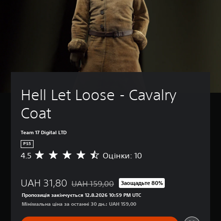
Hell Let Loose - Cavalry 
Coat
Team 17 Digital LTD
PS5
4.5
Оцінки: 10
С
е
р
UAH 31,80
е
UAH 159,00
Заощадьте 80%
Знижка від початкової ціни UAH 159,00
д
Пропозиція закінчується 12.8.2026 10:59 PM UTC
н
Мінімальна ціна за останні 30 дн.: UAH 159,00
я
о