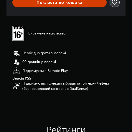
Покласти до кошика
ц
і
н
к
а
:
Виражене насильство
4
.
5
з
Необхідно грати в мережі
п
99 гравців у мережі
’
я
Підтримується Remote Play
т
и
Версія PS5
з
Підтримуються функція вібрації та тригерний ефект
і
(безпроводовий контролер DualSense)
р
о
к
н
а
о
с
Рейтинги
н