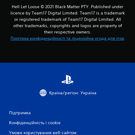
ц
Hell Let Loose © 2021 Black Matter PTY. Published under
licence by Team17 Digital Limited. Team17 is a trademark
і
or registered trademark of Team17 Digital Limited. All
other trademarks, copyrights and logos are property of
н
their respective owners.
Політика конфіденційності та ліцензійна угода для ігор
о
к
Країна/регіон: Україна
Підтримка
Конфіденційність і cookie
Умови користування веб-сайтом