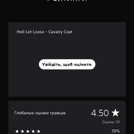
о
в
і
1
0
о
Hell Let Loose - Cavalry Coat
ц
і
н
о
к
Увійдіть, щоб оцінити
С
4.50
Глобальні оцінки гравців
е
Оцінки: 10
70%