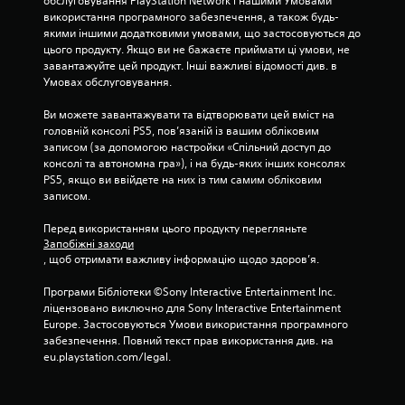
обслуговування PlayStation Network і нашими Умовами 
використання програмного забезпечення, а також будь-
к
якими іншими додатковими умовами, що застосовуються до 
цього продукту. Якщо ви не бажаєте приймати ці умови, не 
н
завантажуйте цей продукт. Інші важливі відомості див. в 
Умовах обслуговування.
а
Ви можете завантажувати та відтворювати цей вміст на 
о
головній консолі PS5, пов’язаній із вашим обліковим 
записом (за допомогою настройки «Спільний доступ до 
с
консолі та автономна гра»), і на будь-яких інших консолях 
PS5, якщо ви ввійдете на них із тим самим обліковим 
н
записом.
о
Перед використанням цього продукту перегляньте 
Запобіжні заходи
в
, щоб отримати важливу інформацію щодо здоров’я.
і
Програми Бібліотеки ©Sony Interactive Entertainment Inc. 
ліцензовано виключно для Sony Interactive Entertainment 
1
Europe. Застосовуються Умови використання програмного 
забезпечення. Повний текст прав використання див. на 
0
eu.playstation.com/legal.
о