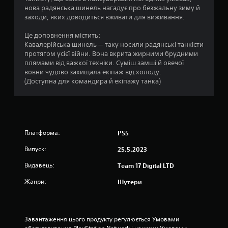
нова радянська шинель нагадує про безжальну зиму й
.
заходи, яких доводиться вживати для виживання.
5
Це доповнення містить:
Кавалерійська шинель — таку носили радянські танкісти
з
протягом усієї війни. Вона вкрита жирними брудними
плямами від важкої техніки. Суміш замші й овечої
п
вовни чудово захищала екіпаж від холоду.
(Доступна для командира й екіпажу танка)
’
я
т
Платформа:
PS5
и
Випуск:
25.5.2023
з
Видавець:
Team 17 Digital LTD
Жанри:
Шутери
і
р
Завантаження цього продукту регулюється Умовами 
о