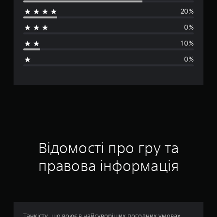
р
20%
е
0%
д
10%
н
0%
я
о
ц
і
н
Відомості про гру та
к
правова інформація
а
:
4
Танкісту, що воює в найсуворіших погодних умовах,