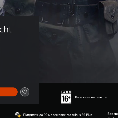
cht 
Виражене насильство
Версія
Підтримує до 99 мережевих гравців із PS Plus