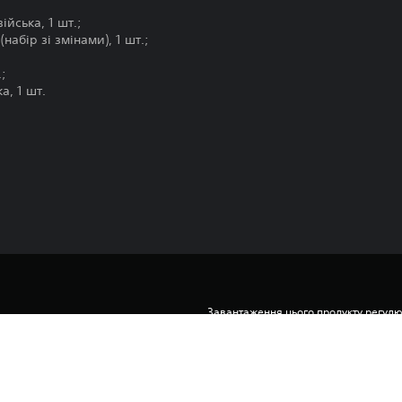
ійська, 1 шт.;
абір зі змінами), 1 шт.;
.;
а, 1 шт.
Завантаження цього продукту регулю
PS5
PlayStation Network і нашими Умовам
забезпечення, а також будь-якими і
27.11.2024
застосовуються до цього продукту. Як
Team 17 Digital LTD
умови, не завантажуйте цей продукт. І
Умовах обслуговування.