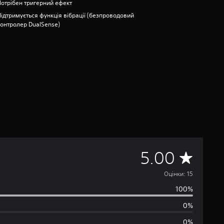
Потрібен тригерний ефект
Підтримується функція вібрації (безпроводовий
контролер DualSense)
С
5.00
е
Оцінки: 15
100%
р
0%
е
0%