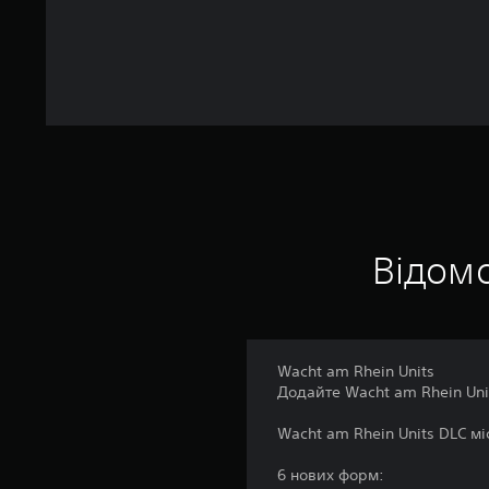
5
о
ц
і
н
о
к
Відомо
Wacht am Rhein Units
Додайте Wacht am Rhein Unit
Wacht am Rhein Units DLC мі
6 нових форм: