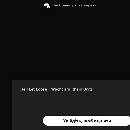
к
Необхідно грати в мережі
а
:
5
з
п
’
я
т
и
з
і
р
о
к
н
Hell Let Loose - Wacht am Rhein Units
а
о
с
н
о
в
Увійдіть, щоб оцінити
і
1