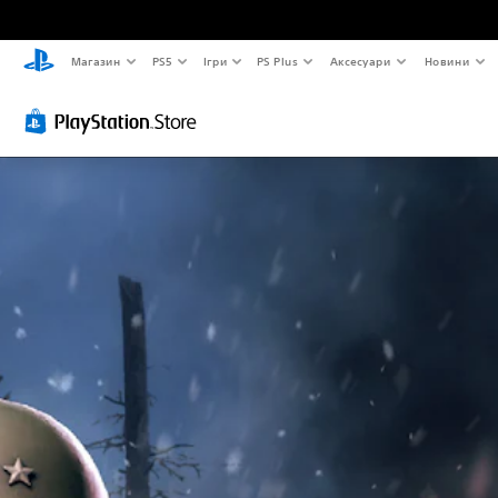
Магазин
PS5
Ігри
PS Plus
Аксесуари
Новини