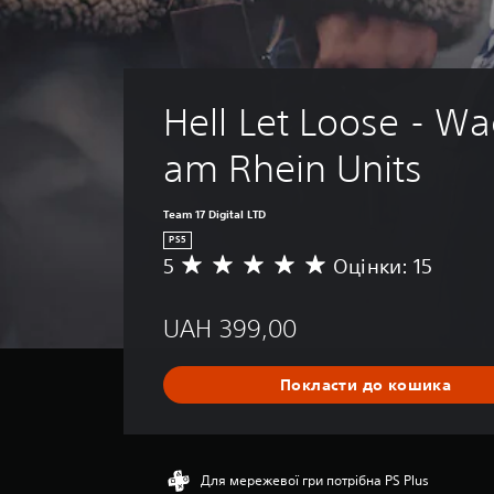
Hell Let Loose - Wa
am Rhein Units
Team 17 Digital LTD
PS5
5
Оцінки: 15
С
е
р
UAH 399,00
е
д
н
Покласти до кошика
я
о
ц
і
н
Для мережевої гри потрібна PS Plus