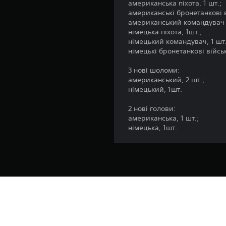
американська піхота, 1 шт.;
американські бронетанкові в
американський командувач (н
німецька піхота, 1шт.;
німецький командувач, 1 шт
німецькі бронетанкові військ
3 нові шоломи:
американський, 2 шт.;
німецький, 1шт.
2 нові голови:
американська, 1 шт.;
німецька, 1шт.
Платформа:
Випуск:
Видавець: