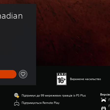
nadian 
Виражене насильство
Версія
Підтримує до 99 мережевих гравців із PS Plus
Підтримується Remote Play