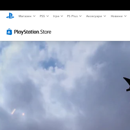
Магазин
PS5
Ігри
PS Plus
Аксесуари
Новини