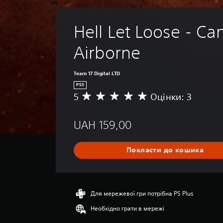
Hell Let Loose - Ca
Airborne
Team 17 Digital LTD
PS5
5
Оцінки: 3
С
е
р
UAH 159,00
е
д
н
Покласти до кошика
я
о
ц
і
н
Для мережевої гри потрібна PS Plus
к
Необхідно грати в мережі
а
: