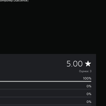
контролер DualSense)
С
5.00
е
Оцінки: 3
100%
р
0%
е
0%
д
0%