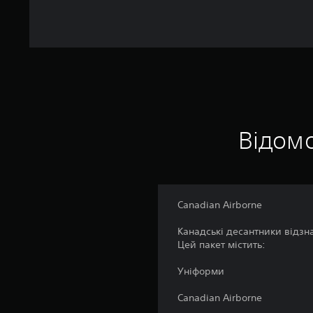
і
н
о
к
Відомо
Canadian Airborne
Канадські десантники відзна
Цей пакет містить:
Уніформи
Canadian Airborne