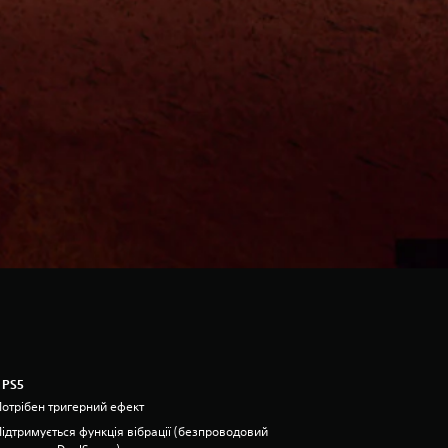
 PS5
Потрібен тригерний ефект
Підтримується функція вібрації (безпроводовий