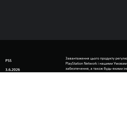
Завантаження цього продукту регулю
PS5
PlayStation Network і нашими Умовам
забезпечення, а також будь-якими і
3.6.2026
застосовуються до цього продукту. Як
Team 17 Digital LTD
умови, не завантажуйте цей продукт. І
Умовах обслуговування.
Шутери
Ви можете завантажувати та відтворю
консолі PS5, пов’язаній із вашим об
настройки «Спільний доступ до консолі
яких інших консолях PS5, якщо ви вві
обліковим записом.
Перед використанням цього продукту