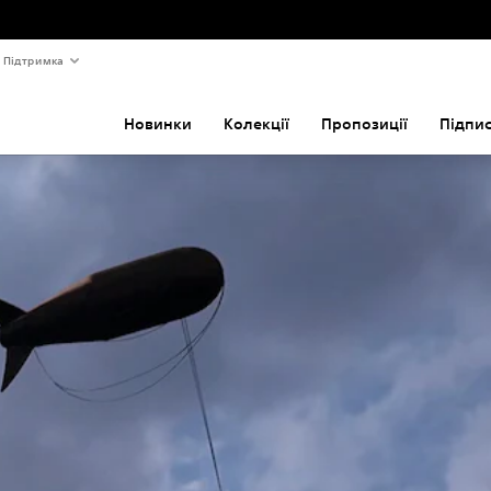
Підтримка
Новинки
Колекції
Пропозиції
Підпи