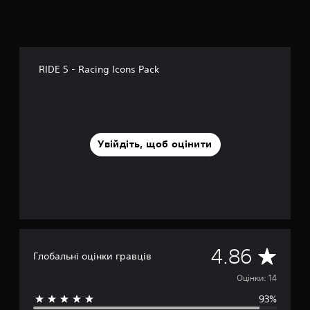
RIDE 5 - Racing Icons Pack
Увійдіть, щоб оцінити
С
4.86
Глобальні оцінки гравців
е
Оцінки: 14
93%
р