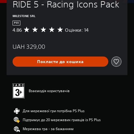
RIDE 5 - Racing Icons Pack
MILESTONE SRL
PS5
4.86
Оцінки: 14
С
е
р
UAH 329,00
е
д
н
Покласти до кошика
я
о
ц
і
н
к
Взаємодія користувачів
а
:
4
Для мережевої гри потрібна PS Plus
.
8
Підтримує до 20 мережевих гравців із PS Plus
6
з
Мережева гра - за бажанням
п