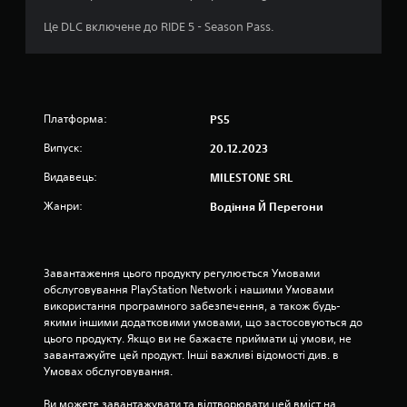
о
Це DLC включене до RIDE 5 - Season Pass.
к
н
а
Платформа:
PS5
Випуск:
о
20.12.2023
Видавець:
MILESTONE SRL
с
Жанри:
Водіння Й Перегони
н
о
Завантаження цього продукту регулюється Умовами 
в
обслуговування PlayStation Network і нашими Умовами 
використання програмного забезпечення, а також будь-
і
якими іншими додатковими умовами, що застосовуються до 
цього продукту. Якщо ви не бажаєте приймати ці умови, не 
1
завантажуйте цей продукт. Інші важливі відомості див. в 
Умовах обслуговування.
4
Ви можете завантажувати та відтворювати цей вміст на 