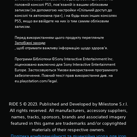
о
головній консолі PS5, пов’язаній із вашим обліковим 
записом (за допомогою настройки «Спільний доступ до 
ц
консолі та автономна гра»), і на будь-яких інших консолях 
PS5, якщо ви ввійдете на них із тим самим обліковим 
і
записом.
н
Перед використанням цього продукту перегляньте 
Запобіжні заходи
, щоб отримати важливу інформацію щодо здоров’я.
о
Програми Бібліотеки ©Sony Interactive Entertainment Inc. 
к
ліцензовано виключно для Sony Interactive Entertainment 
Europe. Застосовуються Умови використання програмного 
забезпечення. Повний текст прав використання див. на 
eu.playstation.com/legal.
RIDE 5 © 2023. Published and Developed by Milestone S.r.l.
All rights reserved. All manufacturers, accessory suppliers,
names, tracks, sponsors, brands and associated imagery
featured in this game are trademarks and/or copyrighted
materials of their respective owners.
Політика конфіденційності та ліцензійна угода для ігор