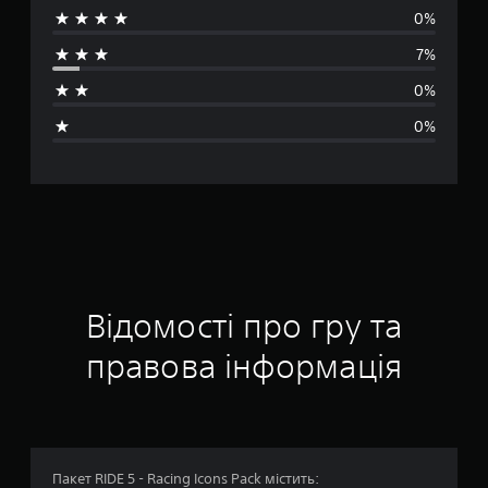
0%
е
7%
д
0%
н
0%
я
о
ц
і
н
Відомості про гру та
к
правова інформація
а
:
4
Пакет RIDE 5 - Racing Icons Pack містить: