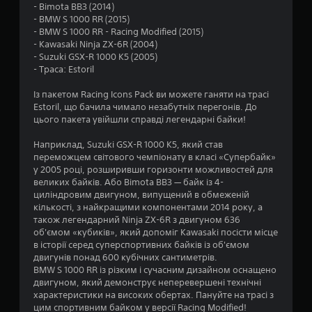
- Bimota BB3 (2014)
.
- BMW S 1000 RR (2015)
- BMW S 1000 RR - Racing Modified (2015)
8
- Kawasaki Ninja ZX-6R (2004)
- Suzuki GSX-R 1000 K5 (2005)
6
- Траса: Estoril
з
Із пакетом Racing Icons Pack ви можете ганяти на трасі
Estoril, що бачила чимало незабутніх перегонів. До
п
цього пакета увійшли справді легендарні байки!
’
Наприклад, Suzuki GSX-R 1000 K5, який став
переможцем світового чемпіонату в класі «Супербайк»
я
у 2005 році, розширивши горизонти можливостей для
великих байків. Або Bimota BB3 — байк із 4-
т
циліндровим двигуном, випущений в обмеженій
кількості, з найкращими компонентами 2014 року, а
и
також легендарний Ninja ZX-6R з двигуном 636
об'ємом «кубиків», який допоміг Kawasaki посісти місце
в історії серед суперспортивних байків із об'ємом
з
двигунів понад 600 кубічних сантиметрів.
BMW S 1000 RR із різким і сучасним дизайном оснащено
і
двигуном, який демонструє неперевершені технічні
характеристики на високих обертах. Пануйте на трасі з
р
цим спортивним байком у версії Racing Modified!