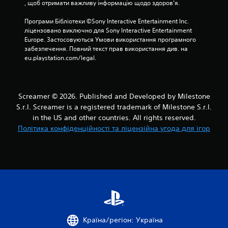
и
, щоб отримати важливу інформацію щодо здоров’я.
М
с
о
т
Програми Бібліотеки ©Sony Interactive Entertainment Inc. 
ж
о
ліцензовано виключно для Sony Interactive Entertainment 
н
в
Europe. Застосовуються Умови використання програмного 
а
у
забезпечення. Повний текст прав використання див. на 
в
є
eu.playstation.com/legal.
б
т
у
ь
д
с
ь
я
Screamer © 2026. Published and Developed by Milestone
-
у
я
S.r.l. Screamer is a registered trademark of Milestone S.r.l.
г
к
in the US and other countries. All rights reserved.
р
и
Політика конфіденційності та ліцензійна угода для ігор
і
й
.
ч
а
с
М
п
о
р
ж
и
н
з
а
у
г
п
Країна/регіон: Україна
р
и