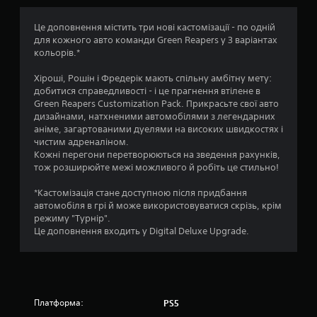
в
а
т
1
і
б
а
Це доповнення містить три нові кастомізації - по одній
д
о
в
для кожного авто команди Green Reapers у 3 варіантах
1
з
л
е
кольорів.*
в
и
р
о
у
ш
т
Хіроші, Рошін і Фредерік мають спільну амбітну мету:
к
е
и
добитися справедливості - і це прагнення втілене в
у
ц
к
к
Green Reapers Customization Pack. Прикрасьте свої авто
т
о
а
дизайнами, натхненими автомобілями з легендарних
а
і
л
л
аніме, загартованими дуелями на високих швидкостях і
к
и
ь
чистим адреналіном.
,
н
в
н
Кожні перегони перетворюються на зведення рахунків,
щ
и
у
тож розширюйте межі можливого й робіть це стильно!
о
о
к
ч
б
о
у
*Кастомізація стане доступною після придбання
й
к
н
т
автомобіля в грі й може використовуватися скрізь, крім
о
у
л
режиму "Турнір".
г
ю
и
Це доповнення входить у Digital Deluxe Upgrade.
о
т
в
б
ь
і
у
с
с
л
я
т
о
п
ь
ч
е
Платформа:
PS5
к
у
в