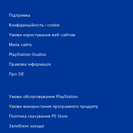
н
а
и
т
т
Підтримка
и
и
б
і
Конфіденційність і cookie
е
г
з
Умови користування веб-сайтом
р
ш
о
Мапа сайту
в
в
и
и
PlayStation Studios
й
д
п
к
Правова інформація
р
о
о
Про SIE
г
ц
о
е
н
с
а
а
Умови обслуговування PlayStation
т
б
и
о
Умови використання програмного продукту
к
с
і
Політика скасування PS Store
к
н
а
Запобіжні заходи
е
н
м