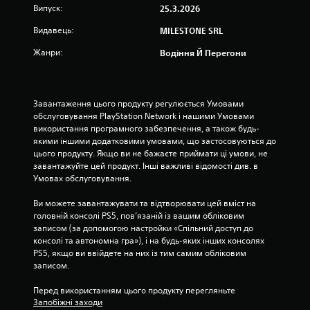
о
т
Випуск:
25.3.2026
н
ж
н
і
н
Видавець:
MILESTONE SRL
о
д
о
з
і
г
Жанри:
Водіння Й Перегони
у
ї
о
с
.
д
і
ж
х
о
Завантаження цього продукту регулюється Умовами 
П
б
й
обслуговування PlayStation Network і нашими Умовами 
о
р
с
використання програмного забезпечення, а також будь-
к
и
т
якими іншими додатковими умовами, що застосовуються до 
і
з
и
цього продукту. Якщо ви не бажаєте приймати ці умови, не 
в
у
к
завантажуйте цей продукт. Інші важливі відомості див. в 
н
п
а
Умовах обслуговування.
а
,
и
в
я
н
Ви можете завантажувати та відтворювати цей вміст на 
к
к
головній консолі PS5, пов’язаній із вашим обліковим 
е
о
и
записом (за допомогою настройки «Спільний доступ до 
н
л
й
консолі та автономна гра»), і на будь-яких інших консолях 
о
н
в
PS5, якщо ви ввійдете на них із тим самим обліковим 
в
я
и
записом.
а
г
к
с
р
о
Перед використанням цього продукту перегляньте 
.
и
р
Запобіжні заходи