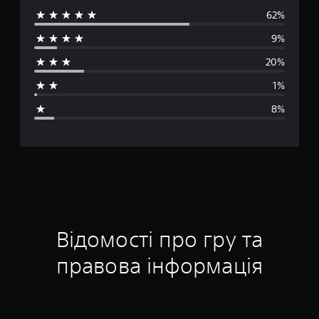
62%
р
9%
е
20%
д
1%
н
8%
я
о
ц
і
н
Відомості про гру та
к
правова інформація
а
: