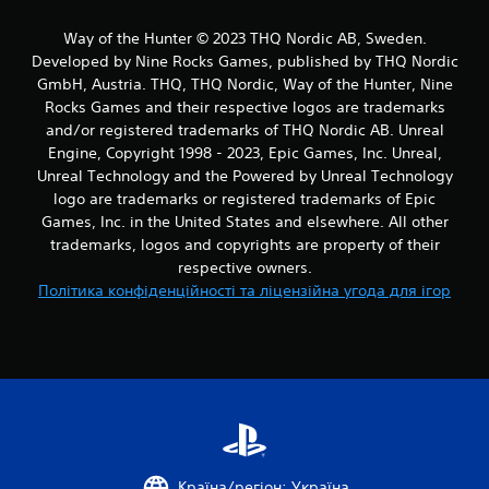
6
Way of the Hunter © 2023 THQ Nordic AB, Sweden.
1
Developed by Nine Rocks Games, published by THQ Nordic
GmbH, Austria. THQ, THQ Nordic, Way of the Hunter, Nine
о
Rocks Games and their respective logos are trademarks
and/or registered trademarks of THQ Nordic AB. Unreal
ц
Engine, Copyright 1998 - 2023, Epic Games, Inc. Unreal,
і
Unreal Technology and the Powered by Unreal Technology
logo are trademarks or registered trademarks of Epic
н
Games, Inc. in the United States and elsewhere. All other
trademarks, logos and copyrights are property of their
о
respective owners.
Політика конфіденційності та ліцензійна угода для ігор
к
Країна/регіон: Україна