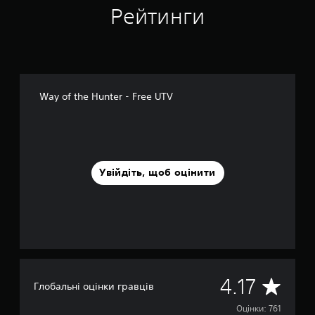
Рейтинги
н
о
к
Way of the Hunter - Free UTV
Увійдіть, щоб оцінити
С
4.17
Глобальні оцінки гравців
е
Оцінки: 761