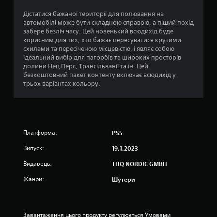
4
Дістатися бажаної території для полювання на
автомобілі може бути складною справою, а піший похід
.
забере безліч часу. Цей новенький всюдихід буде
корисним для тих, хто бажає пересуватися крутими
1
схилами та пересіченою місцевістю, і являє собою
ідеальний вибір для пагорбів та широких просторів
7
долини Нец Перс, Трансільванії та ін. Цей
безкоштовний пакет контенту включає всюдихід у
з
трьох варіантах кольору.
п
’
Платформа:
PS5
я
Випуск:
19.1.2023
т
Видавець:
THQ NORDIC GMBH
и
Жанри:
Шутери
з
і
Завантаження цього продукту регулюється Умовами 