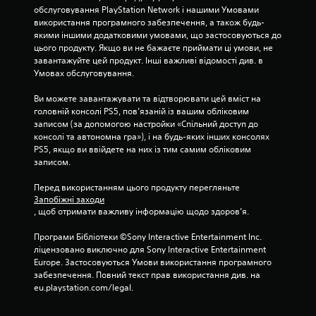
обслуговування PlayStation Network і нашими Умовами 
р
використання програмного забезпечення, а також будь-
якими іншими додатковими умовами, що застосовуються до 
о
цього продукту. Якщо ви не бажаєте приймати ці умови, не 
завантажуйте цей продукт. Інші важливі відомості див. в 
к
Умовах обслуговування.
н
Ви можете завантажувати та відтворювати цей вміст на 
головній консолі PS5, пов’язаній із вашим обліковим 
а
записом (за допомогою настройки «Спільний доступ до 
консолі та автономна гра»), і на будь-яких інших консолях 
о
PS5, якщо ви ввійдете на них із тим самим обліковим 
записом.
с
Перед використанням цього продукту перегляньте 
н
Запобіжні заходи
, щоб отримати важливу інформацію щодо здоров’я.
о
Програми Бібліотеки ©Sony Interactive Entertainment Inc. 
в
ліцензовано виключно для Sony Interactive Entertainment 
Europe. Застосовуються Умови використання програмного 
і
забезпечення. Повний текст прав використання див. на 
eu.playstation.com/legal.
7