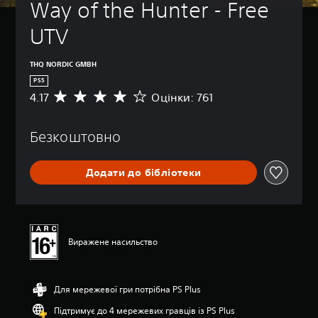
Way of the Hunter - Free 
UTV
THQ NORDIC GMBH
PS5
4.17
Оцінки: 761
С
е
р
Безкоштовно
е
д
н
Додати до бібліотеки
я
о
ц
і
н
к
Виражене насильство
а
:
4
Для мережевої гри потрібна PS Plus
.
1
Підтримує до 4 мережевих гравців із PS Plus
7