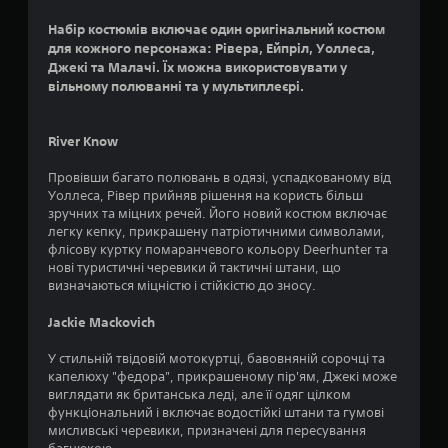
4
Набір костюмів включає один оригінальний костюм
для кожного персонажа: Рівера, Ейпріл, Уоллеса,
.
Джекі та Малачі. Їх можна використовувати у
вільному полюванні та у мультиплеєрі.
5
9
River Know
з
Провівши багато полювань в одязі, успадкованому від
Уоллеса, Рівер прийняв рішення на користь більш
п
зручних та міцних речей. Його новий костюм включає
легку кепку, прикрашену патріотичними символами,
’
флісову куртку помаранчевого кольору Deerhunter та
нові туристичні черевики й тактичні штани, що
я
визначаються міцністю і стійкістю до зносу.
т
Jackie Mackovich
и
У стильній твідовій мотокуртці, бавовняній сорочці та
капелюху "федора", прикрашеному пір'ям, Джекі може
з
виглядати як британська леді, але її одяг цілком
функціональний і включає водостійкі штани та гумові
і
мисливські черевики, призначені для пересування