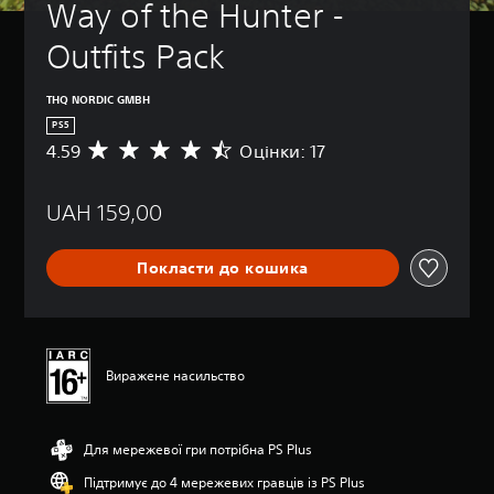
Way of the Hunter - 
Outfits Pack
THQ NORDIC GMBH
PS5
4.59
Оцінки: 17
С
е
р
UAH 159,00
е
д
н
Покласти до кошика
я
о
ц
і
н
к
Виражене насильство
а
:
4
Для мережевої гри потрібна PS Plus
.
5
Підтримує до 4 мережевих гравців із PS Plus
9