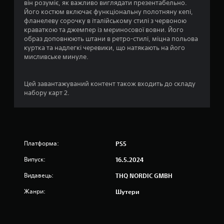
він розуміє, як важливо виглядати презентабельно.
7
Його костюм включає функціональну полотняну кепі,
фланелеву сорочку в італійському стилі з червоною
о
краваткою та джемпер із мериносової вовни. Його
образ доповнюють штани в ретро-стилі, міцна польова
ц
куртка та надлегкі черевики, що натякають на його
мисливське минуле.
і
н
Цей завантажуваний контент також входить до складу
набору карт 2.
о
к
Платформа:
PS5
Випуск:
16.5.2024
Видавець:
THQ NORDIC GMBH
Жанри:
Шутери