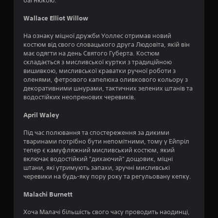
багнюкою.
р
Wallace Elliot Willow
о
На ознаку міцної дружби Уоллес отримав новий
к
костюм від свого словацького друга Людовіта, якій він
має одягти на день Святого Губерта. Костюм
н
складається з мисливської куртки з традиційною
вишивкою, мисливської краватки ручної роботи з
а
оленями, фетрового капелюха оливкового кольору з
декоративними шнурами, тактичних зелених штанів та
водостійких неопренових черевиків.
о
April Waley
с
Під час полювання та спостереження за дикими
н
тваринами потрібно бути непомітними, тому у Ейпріл
тепер є камуфляжний мисливський костюм, який
о
включає водостійкий "дихаючий" дощовик, міцні
штани, які утримують запахи, зручні мисливські
в
черевики на будь-яку пору року та регульовану кепку.
і
Malachi Burnett
1
Хоча Малачі більшість свого часу проводить наодинці,