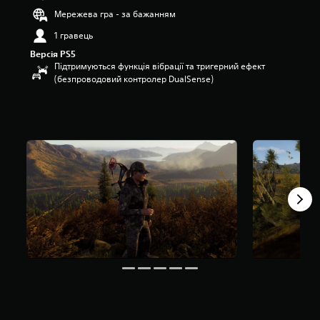
з
Мережева гра - за бажанням
п
1 гравець
’
я
Версія PS5
т
Підтримуються функція вібрації та тригерний ефект
и
(безпроводовий контролер DualSense)
з
і
р
о
к
н
а
о
с
н
о
в
і
1
7
о
ц
і
н