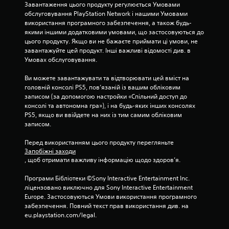
Завантаження цього продукту регулюється Умовами 
обслуговування PlayStation Network і нашими Умовами 
використання програмного забезпечення, а також будь-
якими іншими додатковими умовами, що застосовуються до 
цього продукту. Якщо ви не бажаєте приймати ці умови, не 
завантажуйте цей продукт. Інші важливі відомості див. в 
Умовах обслуговування.
Ви можете завантажувати та відтворювати цей вміст на 
головній консолі PS5, пов’язаній із вашим обліковим 
записом (за допомогою настройки «Спільний доступ до 
консолі та автономна гра»), і на будь-яких інших консолях 
PS5, якщо ви ввійдете на них із тим самим обліковим 
записом.
Перед використанням цього продукту перегляньте 
Запобіжні заходи
, щоб отримати важливу інформацію щодо здоров’я.
Програми Бібліотеки ©Sony Interactive Entertainment Inc. 
ліцензовано виключно для Sony Interactive Entertainment 
Europe. Застосовуються Умови використання програмного 
забезпечення. Повний текст прав використання див. на 
eu.playstation.com/legal.