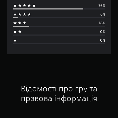
76%
р
6%
е
18%
д
0%
н
0%
я
о
ц
і
н
Відомості про гру та
к
правова інформація
а
: