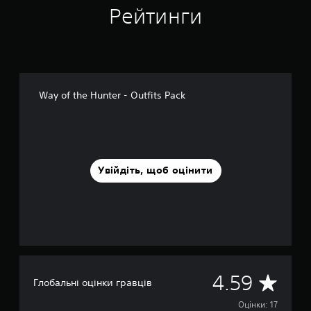
Рейтинги
о
к
Way of the Hunter - Outfits Pack
Увійдіть, щоб оцінити
С
4.59
Глобальні оцінки гравців
е
Оцінки: 17