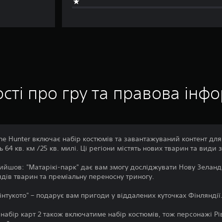
сті про гру та правова інф
the Hunter включає набір костюмів та завантажуваний контент для
 64 кв. км /25 кв. милі. Ці регіони містять нових тварин та види з
йшов: "Матарікі-парк" дає вам змогу досліджувати Нову Зеланд
идів тварин та преміальну переносну триногу.
інтукото" – подарує вам пригоди у віддалених куточках Фінляндії
 набір карт 2 також включатиме набір костюмів, тож персонажі Рі