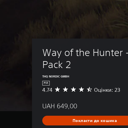
Way of the Hunter 
Pack 2
THQ NORDIC GMBH
PS5
4.74
Оцінки: 23
С
е
р
UAH 649,00
е
д
н
Покласти до кошика
я