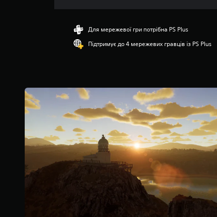
о
ц
і
н
Для мережевої гри потрібна PS Plus
к
Підтримує до 4 мережевих гравців із PS Plus
а
:
4
.
7
4
з
п
’
я
т
и
з
і
р
о
к
н
а