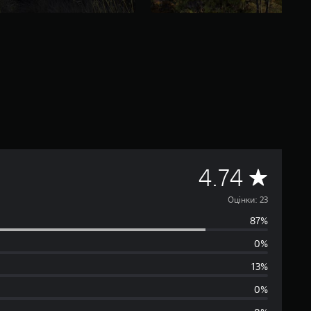
С
4.74
е
Оцінки: 23
87%
р
0%
е
13%
д
0%