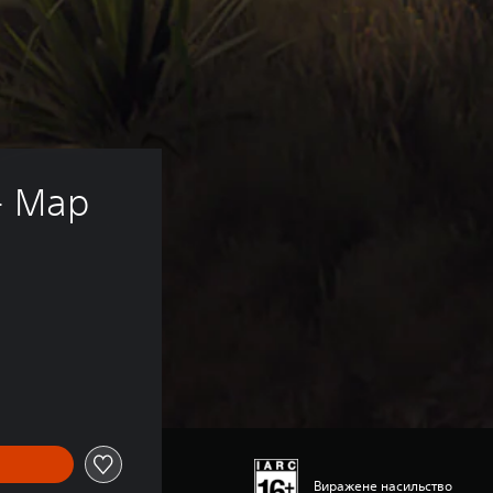
- Map 
Виражене насильство