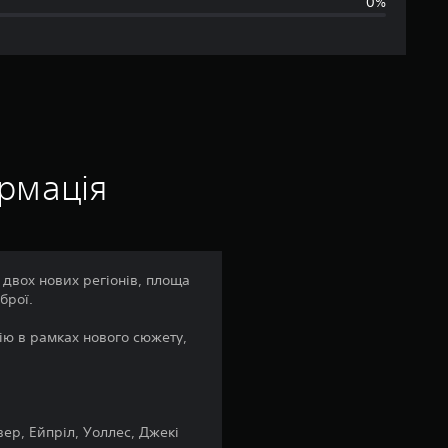
0%
н
я
о
ц
і
ормація
н
к
 двох нових регіонів, площа
брої.
а
ію в рамках нового сюжету,
:
4
.
.
вер, Ейпріл, Уоллес, Джекі