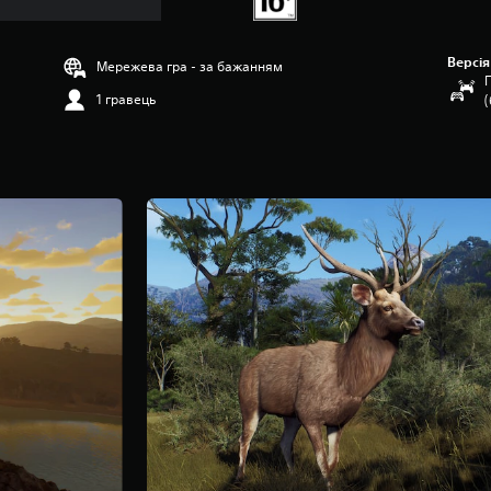
Версія
Мережева гра - за бажанням
П
1 гравець