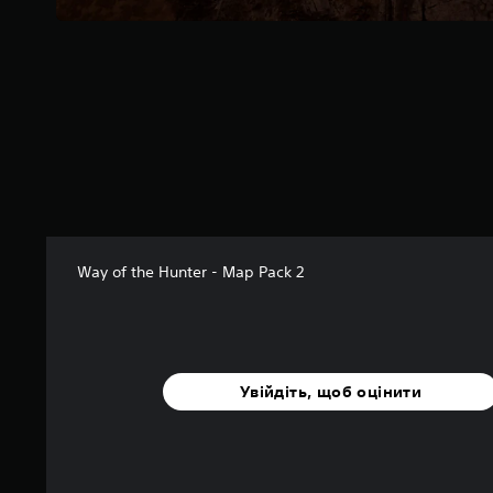
о
с
н
о
в
і
2
3
о
ц
і
н
о
Way of the Hunter - Map Pack 2
к
Увійдіть, щоб оцінити