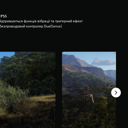
 PS5
ідтримуються функція вібрації та тригерний ефект
(безпроводовий контролер DualSense)