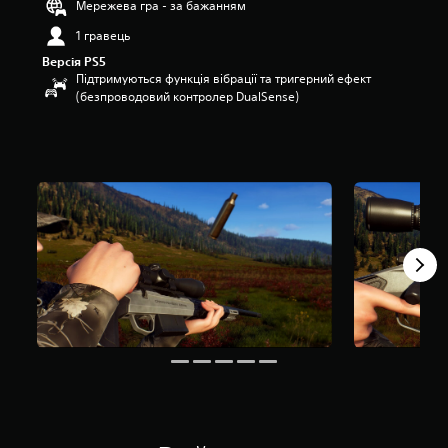
Мережева гра - за бажанням
п
1 гравець
’
я
Версія PS5
т
Підтримуються функція вібрації та тригерний ефект
и
(безпроводовий контролер DualSense)
з
і
р
о
к
н
а
о
с
н
о
в
і
2
0
о
ц
і
н