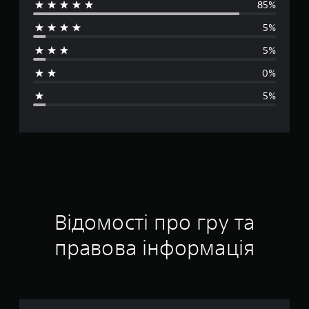
85%
р
5%
е
5%
д
0%
н
5%
я
о
ц
і
н
Відомості про гру та
к
правова інформація
а
: