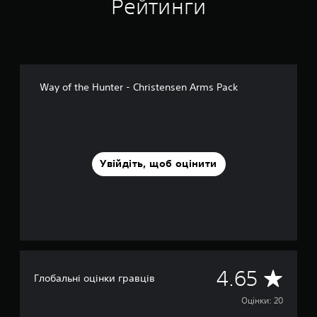
Рейтинги
о
к
Way of the Hunter - Christensen Arms Pack
Увійдіть, щоб оцінити
С
4.65
Глобальні оцінки гравців
е
Оцінки: 20