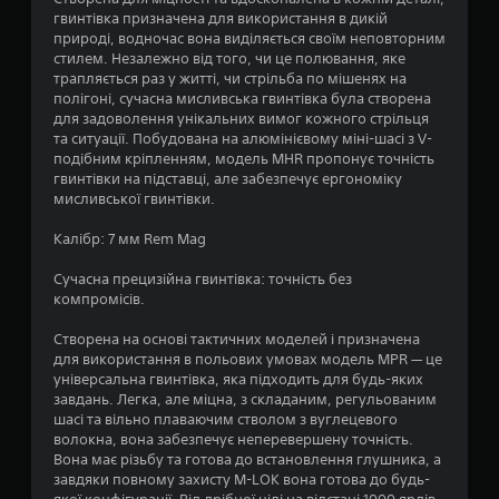
р
гвинтівка призначена для використання в дикій
природі, водночас вона виділяється своїм неповторним
о
стилем. Незалежно від того, чи це полювання, яке
трапляється раз у житті, чи стрільба по мішенях на
к
полігоні, сучасна мисливська гвинтівка була створена
для задоволення унікальних вимог кожного стрільця
н
та ситуації. Побудована на алюмінієвому міні-шасі з V-
подібним кріпленням, модель MHR пропонує точність
а
гвинтівки на підставці, але забезпечує ергономіку
мисливської гвинтівки.
о
Калібр: 7 мм Rem Mag
с
Сучасна прецизійна гвинтівка: точність без
н
компромісів.
о
Створена на основі тактичних моделей і призначена
для використання в польових умовах модель MPR — це
в
універсальна гвинтівка, яка підходить для будь-яких
завдань. Легка, але міцна, з складаним, регульованим
і
шасі та вільно плаваючим стволом з вуглецевого
волокна, вона забезпечує неперевершену точність.
2
Вона має різьбу та готова до встановлення глушника, а
завдяки повному захисту M-LOK вона готова до будь-