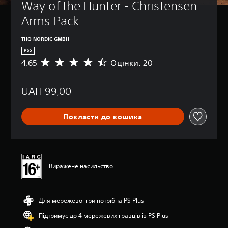
Way of the Hunter - Christensen 
Arms Pack
THQ NORDIC GMBH
PS5
4.65
Оцінки: 20
С
е
р
UAH 99,00
е
д
н
Покласти до кошика
я
о
ц
і
н
к
Виражене насильство
а
:
4
Для мережевої гри потрібна PS Plus
.
6
Підтримує до 4 мережевих гравців із PS Plus
5
з