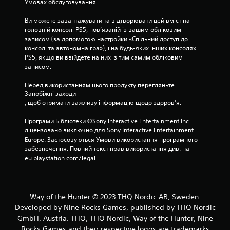
Умовах обслуговування.
Ви можете завантажувати та відтворювати цей вміст на 
головній консолі PS5, пов’язаній із вашим обліковим 
записом (за допомогою настройки «Спільний доступ до 
консолі та автономна гра»), і на будь-яких інших консолях 
PS5, якщо ви ввійдете на них із тим самим обліковим 
записом.
Перед використанням цього продукту перегляньте 
Запобіжні заходи
, щоб отримати важливу інформацію щодо здоров’я.
Програми Бібліотеки ©Sony Interactive Entertainment Inc. 
ліцензовано виключно для Sony Interactive Entertainment 
Europe. Застосовуються Умови використання програмного 
забезпечення. Повний текст прав використання див. на 
eu.playstation.com/legal.
Way of the Hunter © 2023 THQ Nordic AB, Sweden.
Developed by Nine Rocks Games, published by THQ Nordic
GmbH, Austria. THQ, THQ Nordic, Way of the Hunter, Nine
Rocks Games and their respective logos are trademarks