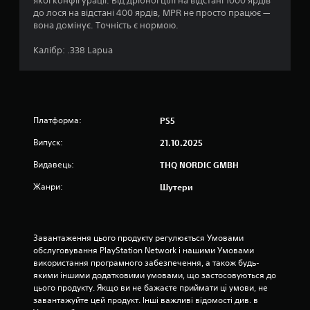
0
якої конфігурації. Від дрібної цілі на відстані 1000 ярдів
до лося на відстані 400 ярдів, MPR не просто працює —
о
вона домінує. Точність є нормою.
ц
Калібр: .338 Lapua
і
н
Платформа:
PS5
о
Випуск:
21.10.2025
к
Видавець:
THQ NORDIC GMBH
Жанри:
Шутери
Завантаження цього продукту регулюється Умовами 
обслуговування PlayStation Network і нашими Умовами 
використання програмного забезпечення, а також будь-
якими іншими додатковими умовами, що застосовуються до 
цього продукту. Якщо ви не бажаєте приймати ці умови, не 
завантажуйте цей продукт. Інші важливі відомості див. в 