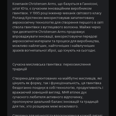
4
Компанія Christensen Arms, що базується в Ганнісоні,
штат Юта, є сучасним інноваційним виробником
.
гвинтівок. У 1995 році інженер-механік світового класу
Роланд Крістенсен використовував запатентовану
6
аерокосмічну технологію для створення першого в світі
ствола гвинтівки з вуглецевого волокна. Майже через
5
три десятиліття Christensen Arms продовжує
впроваджувати інновації, використовуючи передові
з
аерокосмічні матеріали та процеси для виробництва,
можливо найлегших, найточніших і найвлучніших
п
зразків вогнепальної зброї, що існують на сьогодні.
’
Сучасна мисливська гвинтівка: переосмислення
я
традицій
т
Створена для орієнтованих на майбутнє мисливців, які
цінують як форму, так і функціональність, ця гвинтівка
и
бездоганно поєднує в собі технологію, продуктивність і
вражаючий зовнішній вигляд. MHR втілює дух
сучасного любителя активного відпочинку,
з
пропонуючи ідеальний баланс інновацій та традицій
для тих, хто розширює межі можливого.
і
Створена для міцності та вдосконалена в кожній деталі,