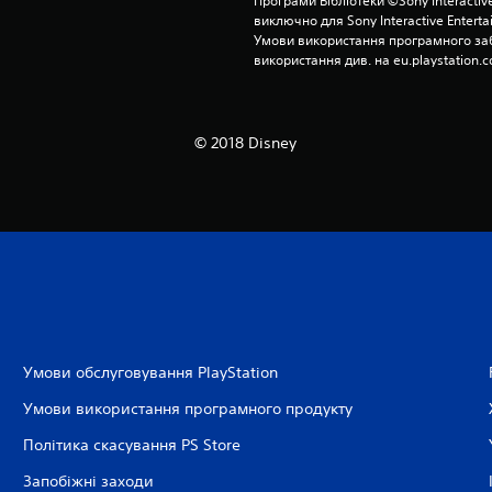
Програми Бібліотеки ©Sony Interactive
виключно для Sony Interactive Entert
Умови використання програмного заб
використання див. на eu.playstation.c
© 2018 Disney
Умови обслуговування PlayStation
Умови використання програмного продукту
Політика скасування PS Store
Запобіжні заходи