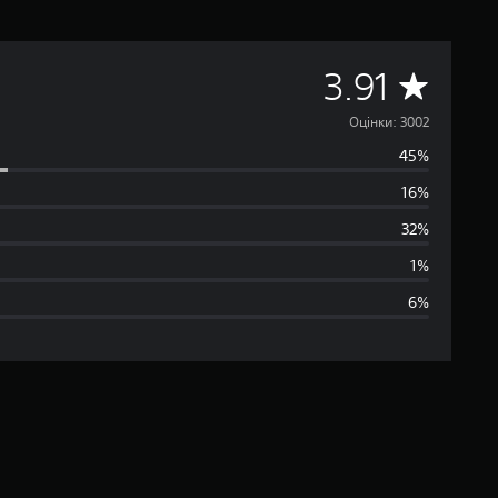
С
3.91
е
Оцінки: 3002
45%
р
16%
е
32%
д
1%
6%
н
я
о
ц