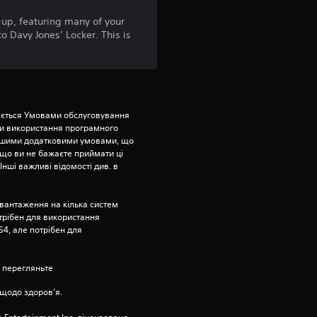
о
-up, featuring many of your
o Davy Jones’ Locker. This is
с
н
о
ється Умовами обслуговування 
и використання програмного 
в
ншими додатковими умовами, що 
що ви не бажаєте приймати ці 
і
нші важливі відомості див. в 
3
вантаження на кілька систем 
отрібен для використання 
0
4, але потрібен для 
0
 перегляньте 
2
щодо здоров’я.