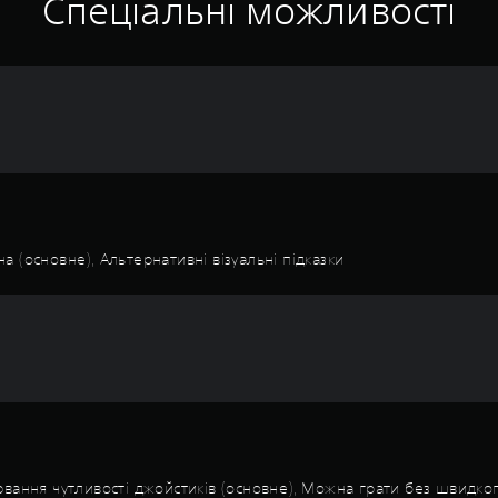
Спеціальні можливості
на (основне), Альтернативні візуальні підказки
ювання чутливості джойстиків (основне), Можна грати без швидко