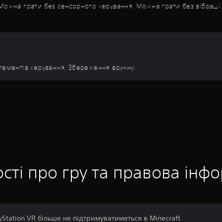
 Можна грати без сенсорного керування, Можна грати без вібраці
елементів керування, Збереження вручну
сті про гру та правова інф
yStation VR більше не підтримуватиметься в Minecraft