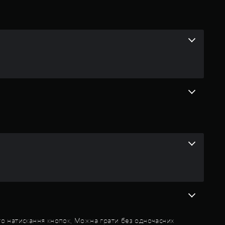
і
н
к
а
:
3
.
9
1
з
п
го натискання кнопок, Можна грати без одночасних