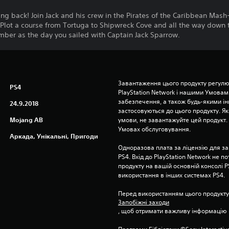
ng back! Join Jack and his crew in the Pirates of the Caribbean Mash
 Plot a course from Tortuga to Shipwreck Cove and all the way down t
mber as the day you sailed with Captain Jack Sparrow.
Завантаження цього продукту регулю
PS4
PlayStation Network і нашими Умовам
забезпечення, а також будь-якими і
24.9.2018
застосовуються до цього продукту. Як
Mojang AB
умови, не завантажуйте цей продукт. І
Умовах обслуговування.
Аркада, Унікальні, Пригоди
Одноразова плата за ліцензію для за
PS4. Вхід до PlayStation Network не п
продукту на вашій основній консолі PS
використання в інших системах PS4.
Перед використанням цього продукту
Запобіжні заходи
, щоб отримати важливу інформацію 