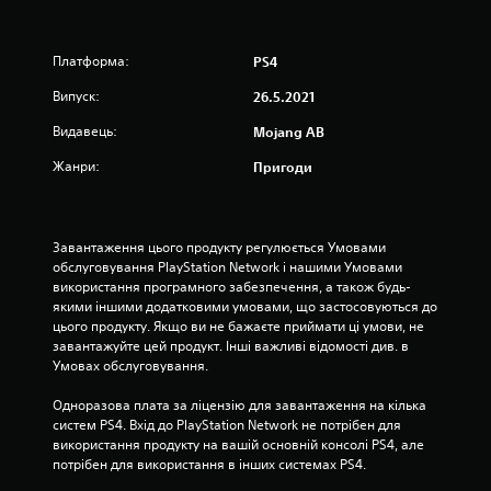
о
а
е
а
с
д
к
ю
т
р
т
у
Платформа:
PS4
і
а
ь
в
д
н
с
Випуск:
26.5.2021
а
ж
а
я
н
о
Видавець:
Mojang AB
д
т
н
й
о
а
Жанри:
я
Пригоди
с
п
к
п
т
о
,
и
і
м
щ
к
д
а
о
Завантаження цього продукту регулюється Умовами 
і
г
б
р
обслуговування PlayStation Network і нашими Умовами 
в
а
ї
у
використання програмного забезпечення, а також будь-
.
т
х
ч
якими іншими додатковими умовами, що застосовуються до 
и
б
н
цього продукту. Якщо ви не бажаєте приймати ці умови, не 
м
у
М
и
завантажуйте цей продукт. Інші важливі відомості див. в 
е
л
о
к
Умовах обслуговування.
в
о
ж
а
а
л
Одноразова плата за ліцензію для завантаження на кілька 
н
м
е
М
систем PS4. Вхід до PlayStation Network не потрібен для 
а
п
г
о
використання продукту на вашій основній консолі PS4, але 
г
о
ш
ж
потрібен для використання в інших системах PS4.
ч
е
р
н
а
ч