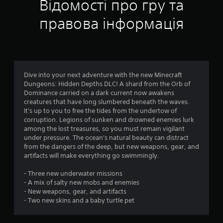
і
Відомості про гру та
н
я
с
е
а
к
м
у
8
правова інформація
(
і
е
б
м
о
н
т
1
о
т
с
и
ж
и
н
6
т
л
к
о
р
и
е
в
о
и
Dive into your next adventure with the new Minecraft
в
р
н
Dungeons: Hidden Depths DLC! A shard from the Orb of
о
у
С
ц
е
Dominance carried on a dark current now awakens
с
в
у
)
creatures that have long slumbered beneath the waves.
т
а
б
і
It's up to you to free the tides from the undertow of
і
н
З
т
corruption. Legions of sunken and drowned enemies lurk
в
н
а
и
н
among the lost treasures, so you must remain vigilant
и
я
с
т
under pressure. The ocean's natural beauty can distract
б
г
і
р
о
from the dangers of the deep, but new weapons, gear, and
о
р
б
и
artifacts will make everything go swimmingly.
р
о
ч
в
к
у
ю
и
і
- Three new underwater missions
ч
.
т
д
- A mix of salty new mobs and enemies
у
а
о
- New weapons, gear, and artifacts
т
н
б
Н
- Two new skins and a baby turtle pet
л
н
р
а
и
я
а
г
в
з
ж