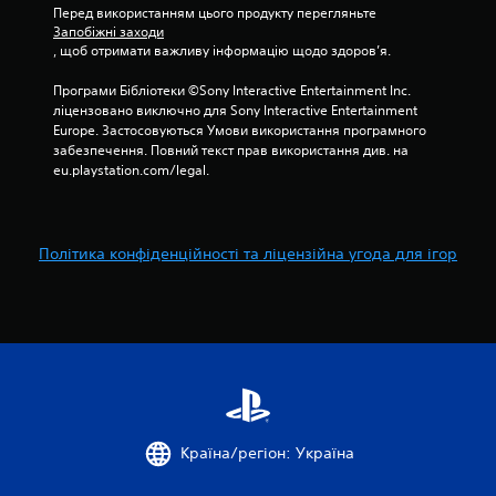
а
а
Перед використанням цього продукту перегляньте 
т
и
в
т
Запобіжні заходи
и
т
б
и
, щоб отримати важливу інформацію щодо здоров’я.
г
а
у
б
р
т
д
Програми Бібліотеки ©Sony Interactive Entertainment Inc. 
е
у
и
ь
ліцензовано виключно для Sony Interactive Entertainment 
з
т
.
-
Europe. Застосовуються Умови використання програмного 
ш
а
я
забезпечення. Повний текст прав використання див. на 
в
н
к
eu.playstation.com/legal.
а
и
и
л
й
д
а
ч
к
ш
а
о
Політика конфіденційності та ліцензійна угода для ігор
т
с
г
у
з
о
в
в
н
а
е
а
т
р
т
и
н
н
и
у
а
т
с
с
и
к
т
с
а
Країна/регіон: Україна
р
я
н
о
д
н