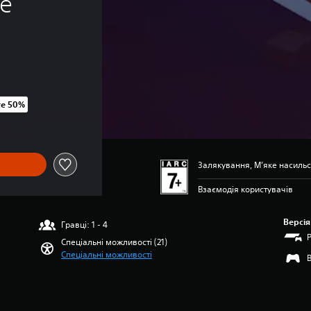
le
е 50%
іни UAH 750,00
Залякування, М’яке насиль
Взаємодія користувачів
Версія
Гравці: 1 - 4
Спеціальні можливості (21)
Спеціальні можливості