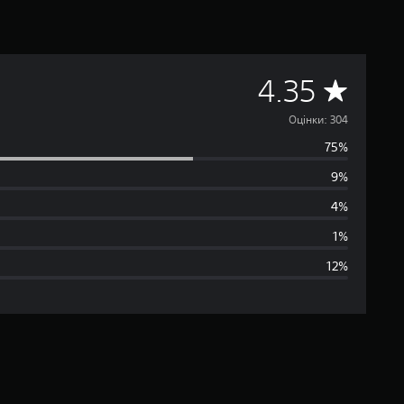
С
4.35
е
Оцінки: 304
75%
р
9%
е
4%
д
1%
12%
н
я
о
ц