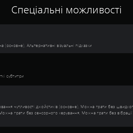
Спеціальні можливості
на (основне), Альтернативні візуальні підказки
ткі субтитри
ювання чутливості джойстиків (основне), Можна грати без швидко
 Можна грати без сенсорного керування, Можна грати без вібраці