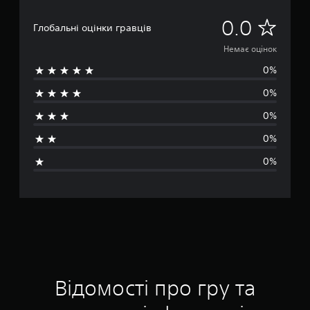
Н
0.0
Глобальні оцінки гравців
е
Немає оцінок
0%
м
0%
а
0%
є
0%
о
0%
ц
і
н
о
к
Відомості про гру та