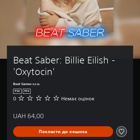
Beat Saber: Billie Eilish - 
'Oxytocin'
Beat Games s.r.o.
PS4
PS5
0
Немає оцінок
Н
е
м
UAH 64,00
а
є
о
Покласти до кошика
ц
і