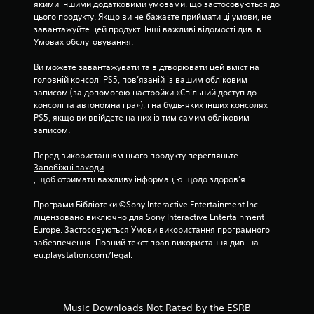
якими іншими додатковими умовами, що застосовуються до 
цього продукту. Якщо ви не бажаєте приймати ці умови, не 
завантажуйте цей продукт. Інші важливі відомості див. в 
Умовах обслуговування.
Ви можете завантажувати та відтворювати цей вміст на 
головній консолі PS5, пов’язаній із вашим обліковим 
записом (за допомогою настройки «Спільний доступ до 
консолі та автономна гра»), і на будь-яких інших консолях 
PS5, якщо ви ввійдете на них із тим самим обліковим 
записом.
Перед використанням цього продукту перегляньте 
Запобіжні заходи
, щоб отримати важливу інформацію щодо здоров’я.
Програми Бібліотеки ©Sony Interactive Entertainment Inc. 
ліцензовано виключно для Sony Interactive Entertainment 
Europe. Застосовуються Умови використання програмного 
забезпечення. Повний текст прав використання див. на 
eu.playstation.com/legal.
Music Downloads Not Rated by the ESRB