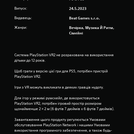
Випуск:
24.5.2023
Видавець:
Beat Games s.r.o.
Жанри:
Вечірка, Музика Й Ритм,
Сімейні
Система PlayStation VR2 не розрахована на використання 
дітьми до 12 років.
Щоб грати у версію цієї гри для PS5, потрібен пристрій 
PlayStation VR2.
Ігри з VR можуть викликати в деяких гравців нудоту.
Для ігор у режимі румскейл, де використовується 
PlayStation VR2, потрібен ігровий простір розміром 
щонайменше 2 × 2 м (6 футів 7 дюймів х 6 футів 7 дюймів).
Завантаження цього продукту регулюється Умовами 
обслуговування PlayStation Network і нашими Умовами 
використання програмного забезпечення, а також будь-