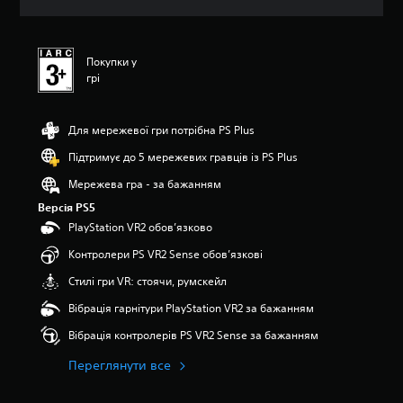
н
о
к
Покупки у
грі
Для мережевої гри потрібна PS Plus
Підтримує до 5 мережевих гравців із PS Plus
Мережева гра - за бажанням
Версія PS5
PlayStation VR2 обов’язково
Контролери PS VR2 Sense обов’язкові
Стилі гри VR: стоячи, румскейл
Вібрація гарнітури PlayStation VR2 за бажанням
Вібрація контролерів PS VR2 Sense за бажанням
Переглянути все