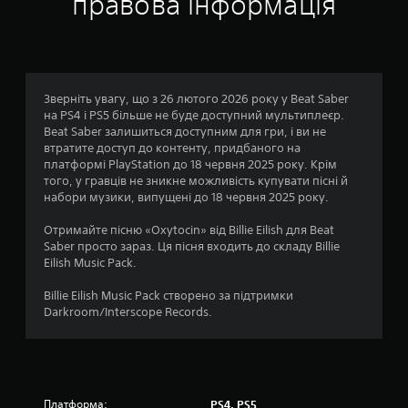
правова інформація
Зверніть увагу, що з 26 лютого 2026 року у Beat Saber
на PS4 і PS5 більше не буде доступний мультиплеєр.
Beat Saber залишиться доступним для гри, і ви не
втратите доступ до контенту, придбаного на
платформі PlayStation до 18 червня 2025 року. Крім
того, у гравців не зникне можливість купувати пісні й
набори музики, випущені до 18 червня 2025 року.
Отримайте пісню «Oxytocin» від Billie Eilish для Beat
Saber просто зараз. Ця пісня входить до складу Billie
Eilish Music Pack.
Billie Eilish Music Pack створено за підтримки
Darkroom/Interscope Records.
Платформа:
PS4, PS5