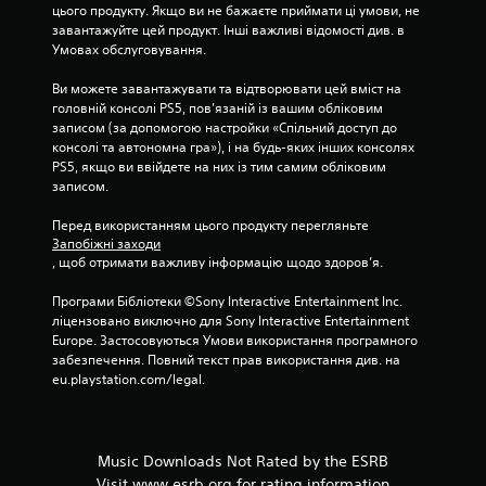
цього продукту. Якщо ви не бажаєте приймати ці умови, не 
завантажуйте цей продукт. Інші важливі відомості див. в 
Умовах обслуговування.
Ви можете завантажувати та відтворювати цей вміст на 
головній консолі PS5, пов’язаній із вашим обліковим 
записом (за допомогою настройки «Спільний доступ до 
консолі та автономна гра»), і на будь-яких інших консолях 
PS5, якщо ви ввійдете на них із тим самим обліковим 
записом.
Перед використанням цього продукту перегляньте 
Запобіжні заходи
, щоб отримати важливу інформацію щодо здоров’я.
Програми Бібліотеки ©Sony Interactive Entertainment Inc. 
ліцензовано виключно для Sony Interactive Entertainment 
Europe. Застосовуються Умови використання програмного 
забезпечення. Повний текст прав використання див. на 
eu.playstation.com/legal.
Music Downloads Not Rated by the ESRB
Visit www.esrb.org for rating information