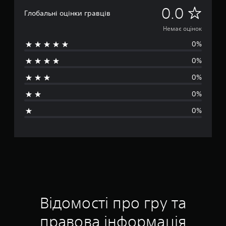
Н
0.0
Глобальні оцінки гравців
е
Немає оцінок
0%
м
0%
а
0%
є
0%
о
0%
ц
і
н
о
к
Відомості про гру та
правова інформація