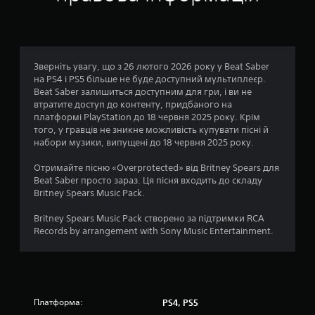
Зверніть увагу, що з 26 лютого 2026 року у Beat Saber
на PS4 і PS5 більше не буде доступний мультиплеєр.
Beat Saber залишиться доступним для гри, і ви не
втратите доступ до контенту, придбаного на
платформі PlayStation до 18 червня 2025 року. Крім
того, у гравців не зникне можливість купувати пісні й
набори музики, випущені до 18 червня 2025 року.
Отримайте пісню «Overprotected» від Britney Spears для
Beat Saber просто зараз. Ця пісня входить до складу
Britney Spears Music Pack.
Britney Spears Music Pack створено за підтримки RCA
Records by arrangement with Sony Music Entertainment.
Платформа:
PS4, PS5