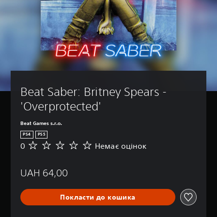
Beat Saber: Britney Spears - 
'Overprotected'
Beat Games s.r.o.
PS4
PS5
0
Немає оцінок
Н
е
м
UAH 64,00
а
є
о
Покласти до кошика
ц
і
н