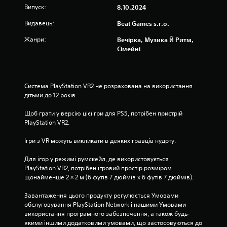
Випуск:
8.10.2024
Видавець:
Beat Games s.r.o.
Жанри:
Вечірка, Музика Й Ритм,
Сімейні
Система PlayStation VR2 не розрахована на використання 
дітьми до 12 років.
Щоб грати у версію цієї гри для PS5, потрібен пристрій 
PlayStation VR2.
Ігри з VR можуть викликати в деяких гравців нудоту.
Для ігор у режимі румскейл, де використовується 
PlayStation VR2, потрібен ігровий простір розміром 
щонайменше 2 × 2 м (6 футів 7 дюймів х 6 футів 7 дюймів).
Завантаження цього продукту регулюється Умовами 
обслуговування PlayStation Network і нашими Умовами 
використання програмного забезпечення, а також будь-
якими іншими додатковими умовами, що застосовуються до 