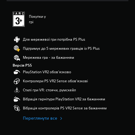
о
к
Покупки у
грі
Для мережевої гри потрібна PS Plus
Підтримує до 5 мережевих гравців із PS Plus
Мережева гра - за бажанням
Версія PS5
PlayStation VR2 обов’язково
Контролери PS VR2 Sense обов’язкові
Стилі гри VR: стоячи, румскейл
Вібрація гарнітури PlayStation VR2 за бажанням
Вібрація контролерів PS VR2 Sense за бажанням
Переглянути все