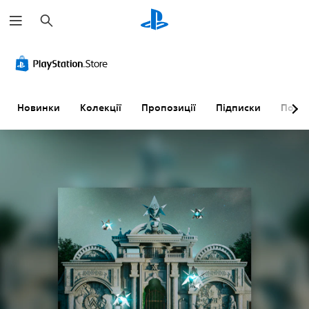
П
о
ш
у
к
Новинки
Колекції
Пропозиції
Підписки
Пошу