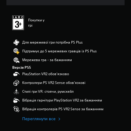
н
о
к
Покупки у
грі
Для мережевої гри потрібна PS Plus
Підтримує до 5 мережевих гравців із PS Plus
Мережева гра - за бажанням
Версія PS5
PlayStation VR2 обов’язково
Контролери PS VR2 Sense обов’язкові
Стилі гри VR: стоячи, румскейл
Вібрація гарнітури PlayStation VR2 за бажанням
Вібрація контролерів PS VR2 Sense за бажанням
Переглянути все