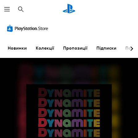
П
о
ш
у
к
Новинки
Колекції
Пропозиції
Підписки
Пошу