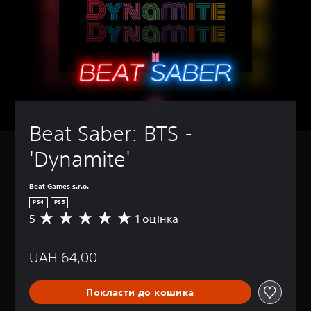
Beat Saber: BTS - 
'Dynamite'
Beat Games s.r.o.
PS4
PS5
5
1 оцінка
С
е
р
UAH 64,00
е
д
н
Покласти до кошика
я
о