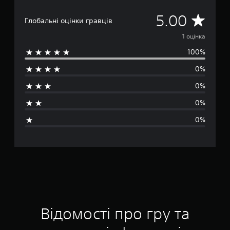
С
5.00
Глобальні оцінки гравців
е
1 оцінка
100%
р
0%
е
0%
д
0%
н
0%
я
о
ц
і
н
Відомості про гру та
к