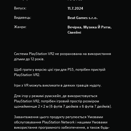
о
Випуск:
11.7.2024
к
Видавець:
Beat Games s.r.o.
Жанри:
Вечірка, Музика Й Ритм,
н
Сімейні
а
о
Система PlayStation VR2 не розрахована на використання 
дітьми до 12 років.
с
Щоб грати у версію цієї гри для PS5, потрібен пристрій 
н
PlayStation VR2.
о
Ігри з VR можуть викликати в деяких гравців нудоту.
в
Для ігор у режимі румскейл, де використовується 
PlayStation VR2, потрібен ігровий простір розміром 
і
щонайменше 2 × 2 м (6 футів 7 дюймів х 6 футів 7 дюймів).
1
Завантаження цього продукту регулюється Умовами 
обслуговування PlayStation Network і нашими Умовами 
о
використання програмного забезпечення, а також будь-