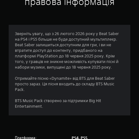
правова інформація
а
:
1
Зверніть увагу, що з 26 лютого 2026 року у Beat Saber
на PS4 і PS5 більше не буде доступний мультиплеєр.
з
Beat Saber залишиться доступним для гри, і ви не
втратите доступ до контенту, придбаного на
п
платформі PlayStation до 18 червня 2025 року. Крім
того, у гравців не зникне можливість купувати пісні й
’
набори музики, випущені до 18 червня 2025 року.
я
Отримайте пісню «Dynamite» від BTS для Beat Saber
просто зараз. Ця пісня входить до складу BTS Music
т
Pack.
и
BTS Music Pack створено за підтримки Big Hit
Entertainment.
з
і
р
Платформа:
PS4, PS5