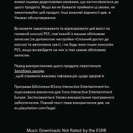
якими іншими додатковими умовами, що застосовуються до 
ц
цього продукту. Якщо ви не бажаєте приймати ці умови, не 
завантажуйте цей продукт. Інші важливі відомості див. в 
і
Умовах обслуговування.
н
Ви можете завантажувати та відтворювати цей вміст на 
головній консолі PS5, пов’язаній із вашим обліковим 
о
записом (за допомогою настройки «Спільний доступ до 
консолі та автономна гра»), і на будь-яких інших консолях 
к
PS5, якщо ви ввійдете на них із тим самим обліковим 
записом.
Перед використанням цього продукту перегляньте 
Запобіжні заходи
, щоб отримати важливу інформацію щодо здоров’я.
Програми Бібліотеки ©Sony Interactive Entertainment Inc. 
ліцензовано виключно для Sony Interactive Entertainment 
Europe. Застосовуються Умови використання програмного 
забезпечення. Повний текст прав використання див. на 
eu.playstation.com/legal.
Music Downloads Not Rated by the ESRB