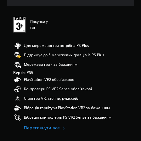
ц
і
н
к
Покупки у
а
грі
:
5
з
Для мережевої гри потрібна PS Plus
п
’
Підтримує до 5 мережевих гравців із PS Plus
я
Мережева гра - за бажанням
т
и
Версія PS5
з
PlayStation VR2 обов’язково
і
р
Контролери PS VR2 Sense обов’язкові
о
Стилі гри VR: стоячи, румскейл
к
н
Вібрація гарнітури PlayStation VR2 за бажанням
а
о
Вібрація контролерів PS VR2 Sense за бажанням
с
Переглянути все
н
о
в