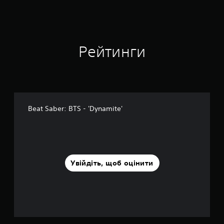
і
1
о
ц
і
Рейтинги
н
о
к
Beat Saber: BTS - 'Dynamite'
Увійдіть, щоб оцінити