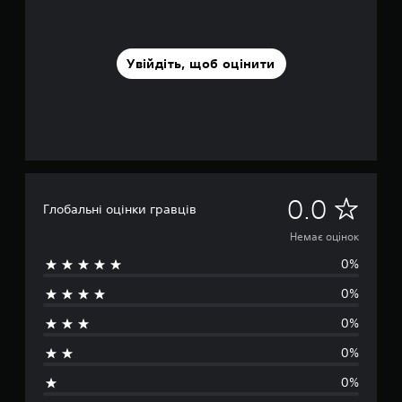
Увійдіть, щоб оцінити
Н
0.0
Глобальні оцінки гравців
е
Немає оцінок
0%
м
0%
а
0%
є
0%
о
0%