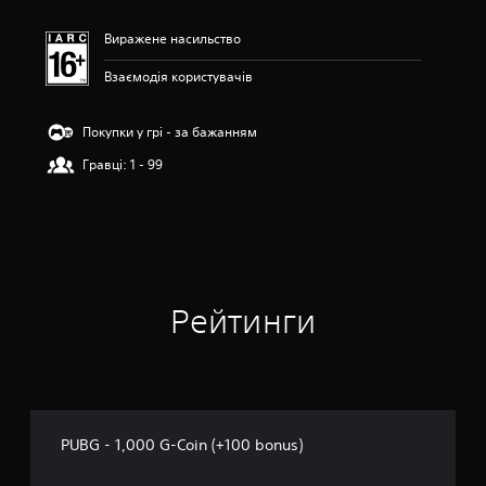
о
к
Виражене насильство
Взаємодія користувачів
Покупки у грі - за бажанням
Гравці: 1 - 99
Рейтинги
PUBG - 1,000 G-Coin (+100 bonus)