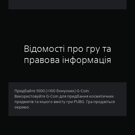
ц
і
н
о
к
Відомості про гру та
правова інформація
Придбайте 1000 (+100 бонусних) G-Coin.
Використовуйте G-Coin для придбання косметичних
предметів та іншого вмісту гри PUBG. Гра продається
окремо.