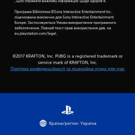
, щоб отримати важливу інформацію щодо здоров’я.
Програми Бібліотеки ©Sony Interactive Entertainment Inc. 
ліцензовано виключно для Sony Interactive Entertainment 
Europe. Застосовуються Умови використання програмного 
забезпечення. Повний текст прав використання див. на 
eu.playstation.com/legal.
©2017 KRAFTON, Inc. PUBG is a registered trademark or
service mark of KRAFTON, Inc.
Політика конфіденційності та ліцензійна угода для ігор
Країна/регіон: Україна