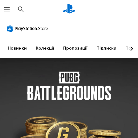
П
о
ш
у
к
Новинки
Колекції
Пропозиції
Підписки
Пошу