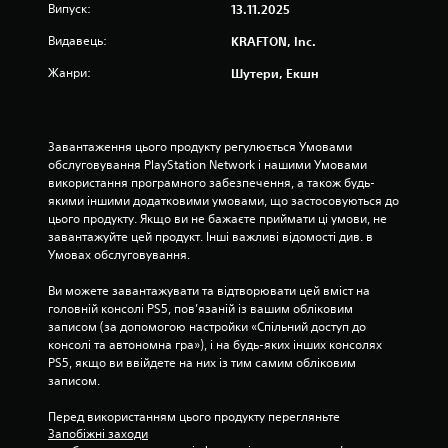
Випуск:
13.11.2025
Видавець:
KRAFTON, Inc.
Жанри:
Шутери, Екшн
Завантаження цього продукту регулюється Умовами 
обслуговування PlayStation Network і нашими Умовами 
використання програмного забезпечення, а також будь-
якими іншими додатковими умовами, що застосовуються до 
цього продукту. Якщо ви не бажаєте приймати ці умови, не 
завантажуйте цей продукт. Інші важливі відомості див. в 
Умовах обслуговування.
Ви можете завантажувати та відтворювати цей вміст на 
головній консолі PS5, пов’язаній із вашим обліковим 
записом (за допомогою настройки «Спільний доступ до 
консолі та автономна гра»), і на будь-яких інших консолях 
PS5, якщо ви ввійдете на них із тим самим обліковим 
записом.
Перед використанням цього продукту перегляньте 
Запобіжні заходи