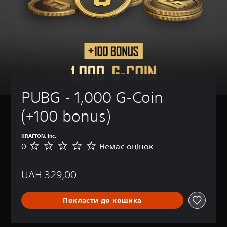
PUBG - 1,000 G-Coin 
(+100 bonus)
KRAFTON, Inc.
0
Немає оцінок
Н
е
м
UAH 329,00
а
є
о
Покласти до кошика
ц
і
н