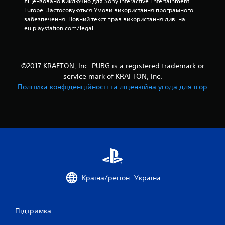
ліцензовано виключно для Sony Interactive Entertainment 
Europe. Застосовуються Умови використання програмного 
в
забезпечення. Повний текст прав використання див. на 
eu.playstation.com/legal.
і
1
©2017 KRAFTON, Inc. PUBG is a registered trademark or
о
service mark of KRAFTON, Inc.
Політика конфіденційності та ліцензійна угода для ігор
ц
і
н
о
к
Країна/регіон: Україна
Підтримка