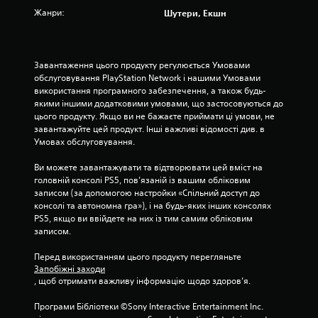
т
Жанри:
Шутери, Екшн
и
з
Завантаження цього продукту регулюється Умовами 
і
обслуговування PlayStation Network і нашими Умовами 
використання програмного забезпечення, а також будь-
р
якими іншими додатковими умовами, що застосовуються до 
цього продукту. Якщо ви не бажаєте приймати ці умови, не 
о
завантажуйте цей продукт. Інші важливі відомості див. в 
Умовах обслуговування.
к
Ви можете завантажувати та відтворювати цей вміст на 
н
головній консолі PS5, пов’язаній із вашим обліковим 
записом (за допомогою настройки «Спільний доступ до 
а
консолі та автономна гра»), і на будь-яких інших консолях 
PS5, якщо ви ввійдете на них із тим самим обліковим 
о
записом.
Перед використанням цього продукту перегляньте 
с
Запобіжні заходи
, щоб отримати важливу інформацію щодо здоров’я.
н
Програми Бібліотеки ©Sony Interactive Entertainment Inc. 
о