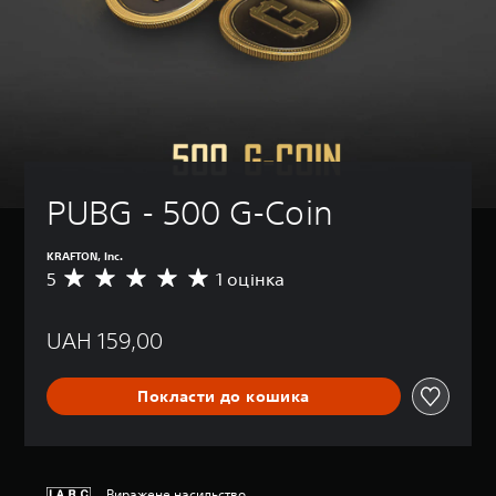
PUBG - 500 G-Coin
KRAFTON, Inc.
5
1 оцінка
С
е
р
UAH 159,00
е
д
н
Покласти до кошика
я
о
ц
і
н
Виражене насильство