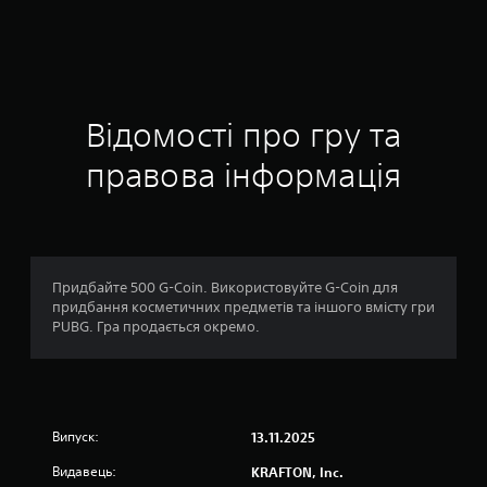
о
ц
і
н
Відомості про гру та
к
правова інформація
а
:
1
Придбайте 500 G-Coin. Використовуйте G-Coin для
придбання косметичних предметів та іншого вмісту гри
з
PUBG. Гра продається окремо.
п
’
Випуск:
13.11.2025
я
Видавець:
KRAFTON, Inc.