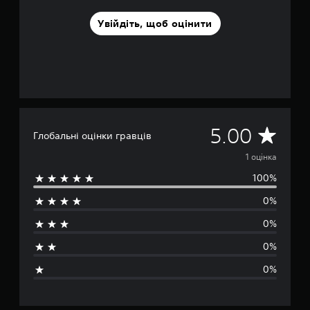
ц
і
Увійдіть, щоб оцінити
н
о
к
С
5.00
Глобальні оцінки гравців
е
1 оцінка
100%
р
0%
е
0%
д
0%
н
0%
я