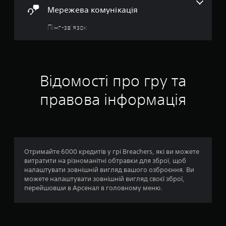
в
Мережева комунікація
а
т
Пінг-зв'язок
и
д
л
я
к
о
Відомості про гру та
м
у
правова інформація
н
і
к
а
ц
і
Отримайте 6000 кредитів у грі Breachers, які ви можете
ї
витратити на різноманітні обтравки для зброї, щоб
г
налаштувати зовнішній вигляд вашого озброєння. Ви
о
можете налаштувати зовнішній вигляд своєї зброї,
л
перейшовши в Арсенал в головному меню.
о
с
а
б