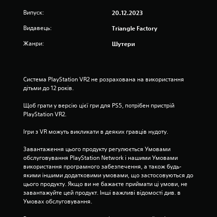
о
в
Випуск:
20.12.2023
в
Видавець:
Triangle Factory
е
д
Жанри:
Шутери
е
н
н
я
Система PlayStation VR2 не розрахована на використання 
т
дітьми до 12 років.
е
к
Щоб грати у версію цієї гри для PS5, потрібен пристрій 
с
PlayStation VR2.
т
у
Ігри з VR можуть викликати в деяких гравців нудоту.
.
Завантаження цього продукту регулюється Умовами 
обслуговування PlayStation Network і нашими Умовами 
використання програмного забезпечення, а також будь-
якими іншими додатковими умовами, що застосовуються до 
цього продукту. Якщо ви не бажаєте приймати ці умови, не 
завантажуйте цей продукт. Інші важливі відомості див. в 
Умовах обслуговування.