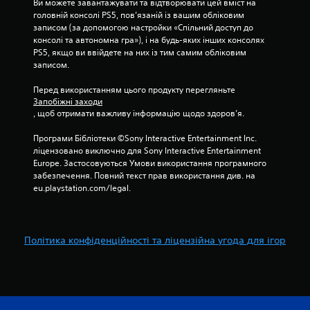
Ви можете завантажувати та відтворювати цей вміст на 
головній консолі PS5, пов’язаній із вашим обліковим 
записом (за допомогою настройки «Спільний доступ до 
консолі та автономна гра»), і на будь-яких інших консолях 
PS5, якщо ви ввійдете на них із тим самим обліковим 
записом.
Перед використанням цього продукту перегляньте 
Запобіжні заходи
, щоб отримати важливу інформацію щодо здоров’я.
Програми Бібліотеки ©Sony Interactive Entertainment Inc. 
ліцензовано виключно для Sony Interactive Entertainment 
Europe. Застосовуються Умови використання програмного 
забезпечення. Повний текст прав використання див. на 
eu.playstation.com/legal.
Політика конфіденційності та ліцензійна угода для ігор