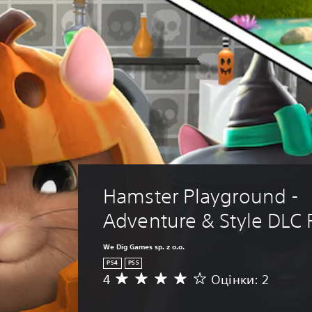
Hamster Playground - 
Adventure & Style DLC 
We Dig Games sp. z o.o.
PS4
PS5
4
Оцінки: 2
С
е
р