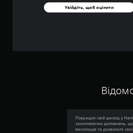
Увійдіть, щоб оцінити
Відомо
Покращте свій досвід у Ham
захоплюючих доповнень, що 
веселощів та дозвольте сво