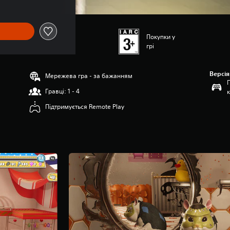
Покупки у
грі
Версія
Мережева гра - за бажанням
Гравці: 1 - 4
Підтримується Remote Play