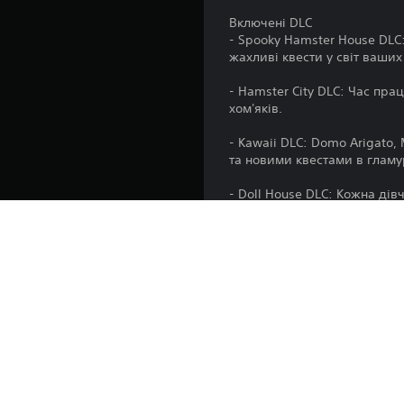
Включені DLC
- Spooky Hamster House DLC
жахливі квести у світ ваших 
- Hamster City DLC: Час пра
хом'яків.
- Kawaii DLC: Domo Arigato,
та новими квестами в гламу
- Doll House DLC: Кожна дів
будиночок для ляльок з кос
- Royal Hamsters DLC: Час д
костюмами, як-от лицарі та
- Cute Pets DLC: Відчуйте с
пов'язані з фермою, для ваш