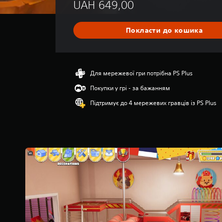
UAH 649,00
е
д
н
Покласти до кошика
я
о
ц
і
н
Для мережевої гри потрібна PS Plus
к
Покупки у грі - за бажанням
а
:
Підтримує до 4 мережевих гравців із PS Plus
4
з
п
’
я
т
и
з
і
р
о
к