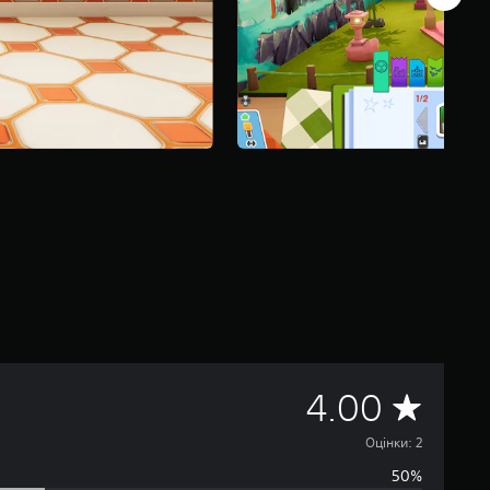
С
4.00
е
Оцінки: 2
50%