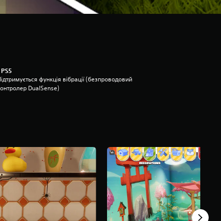
 PS5
Підтримується функція вібрації (безпроводовий
контролер DualSense)