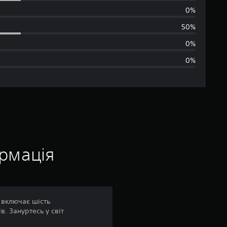
р
0%
е
50%
д
0%
0%
н
я
о
ц
і
ормація
н
к
 включає шість
. Зануртесь у світ
а