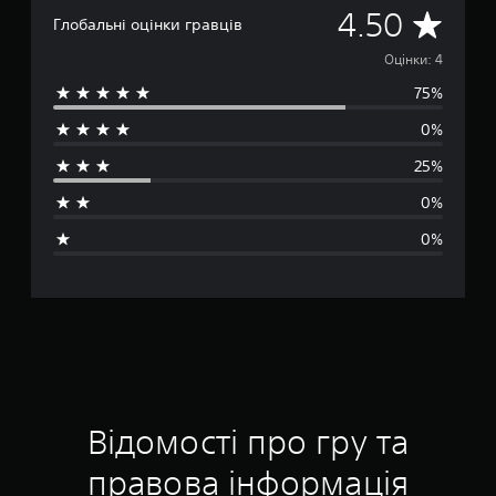
С
4.50
Глобальні оцінки гравців
е
Оцінки: 4
75%
р
0%
е
25%
д
0%
н
0%
я
о
ц
і
н
Відомості про гру та
к
правова інформація