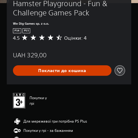
Hamster Playground - Fun & 
Challenge Games Pack
We Dig Games sp. z o.o.
PS4
PS5
4.5
Оцінки: 4
С
е
р
UAH 329,00
е
д
н
Покласти до кошика
я
о
ц
і
н
Покупки у
к
грі
а
:
4
Для мережевої гри потрібна PS Plus
.
5
Покупки у грі - за бажанням
з
п