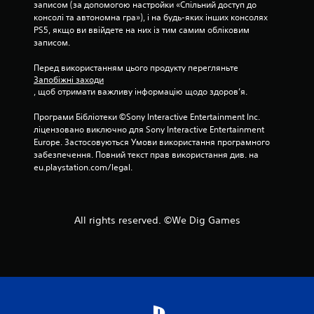
4
записом (за допомогою настройки «Спільний доступ до 
консолі та автономна гра»), і на будь-яких інших консолях 
о
PS5, якщо ви ввійдете на них із тим самим обліковим 
записом.
ц
Перед використанням цього продукту перегляньте 
і
Запобіжні заходи
, щоб отримати важливу інформацію щодо здоров’я.
н
Програми Бібліотеки ©Sony Interactive Entertainment Inc. 
ліцензовано виключно для Sony Interactive Entertainment 
о
Europe. Застосовуються Умови використання програмного 
забезпечення. Повний текст прав використання див. на 
к
eu.playstation.com/legal.
All rights reserved. ©We Dig Games