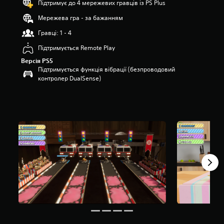
Підтримує до 4 мережевих гравців із PS Plus
’
Мережева гра - за бажанням
я
т
Гравці: 1 - 4
и
з
Підтримується Remote Play
і
Версія PS5
р
Підтримується функція вібрації (безпроводовий
о
контролер DualSense)
к
н
а
о
с
н
о
в
і
4
о
ц
і
н
о
к