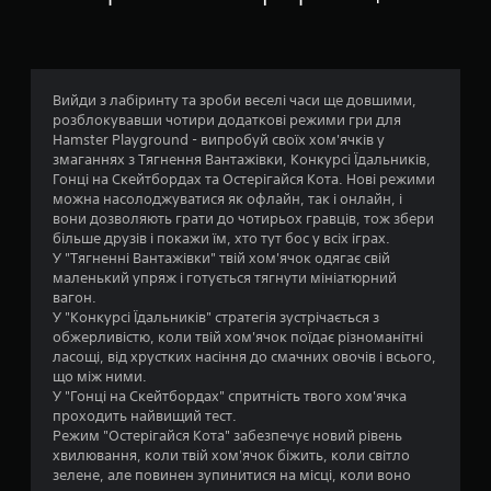
а
:
4
Вийди з лабіринту та зроби веселі часи ще довшими,
розблокувавши чотири додаткові режими гри для
.
Hamster Playground - випробуй своїх хом'ячків у
змаганнях з Тягнення Вантажівки, Конкурсі Їдальників,
5
Гонці на Скейтбордах та Остерігайся Кота. Нові режими
можна насолоджуватися як офлайн, так і онлайн, і
з
вони дозволяють грати до чотирьох гравців, тож збери
більше друзів і покажи їм, хто тут бос у всіх іграх.
п
У "Тягненні Вантажівки" твій хом'ячок одягає свій
маленький упряж і готується тягнути мініатюрний
’
вагон.
У "Конкурсі Їдальників" стратегія зустрічається з
я
обжерливістю, коли твій хом'ячок поїдає різноманітні
ласощі, від хрустких насіння до смачних овочів і всього,
т
що між ними.
У "Гонці на Скейтбордах" спритність твого хом'ячка
и
проходить найвищий тест.
Режим "Остерігайся Кота" забезпечує новий рівень
з
хвилювання, коли твій хом'ячок біжить, коли світло
зелене, але повинен зупинитися на місці, коли воно