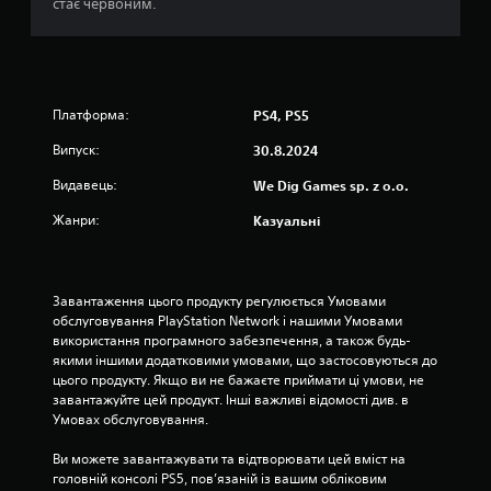
стає червоним.
і
р
о
Платформа:
PS4, PS5
к
Випуск:
30.8.2024
н
Видавець:
We Dig Games sp. z o.o.
а
Жанри:
Казуальні
о
с
Завантаження цього продукту регулюється Умовами 
обслуговування PlayStation Network і нашими Умовами 
н
використання програмного забезпечення, а також будь-
якими іншими додатковими умовами, що застосовуються до 
о
цього продукту. Якщо ви не бажаєте приймати ці умови, не 
завантажуйте цей продукт. Інші важливі відомості див. в 
в
Умовах обслуговування.
і
Ви можете завантажувати та відтворювати цей вміст на 
головній консолі PS5, пов’язаній із вашим обліковим 