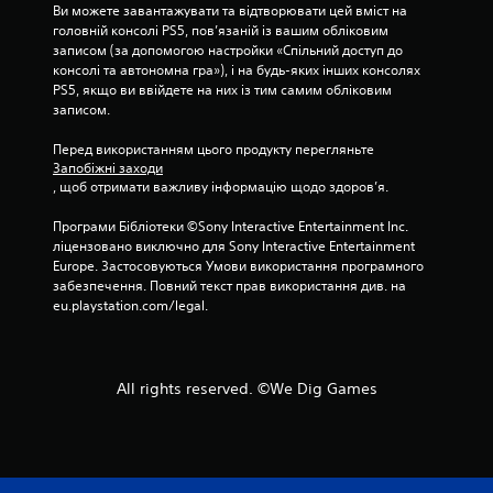
Ви можете завантажувати та відтворювати цей вміст на 
головній консолі PS5, пов’язаній із вашим обліковим 
записом (за допомогою настройки «Спільний доступ до 
консолі та автономна гра»), і на будь-яких інших консолях 
PS5, якщо ви ввійдете на них із тим самим обліковим 
записом.
Перед використанням цього продукту перегляньте 
Запобіжні заходи
, щоб отримати важливу інформацію щодо здоров’я.
Програми Бібліотеки ©Sony Interactive Entertainment Inc. 
ліцензовано виключно для Sony Interactive Entertainment 
Europe. Застосовуються Умови використання програмного 
забезпечення. Повний текст прав використання див. на 
eu.playstation.com/legal.
All rights reserved. ©We Dig Games