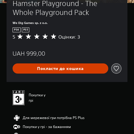
Hamster Playground - The 
Whole Playground Pack
We Dig Games sp. z o.o.
PS4
PS5
5
Оцінки: 3
С
е
р
UAH 999,00
е
д
н
Покласти до кошика
я
о
ц
і
н
Покупки у
к
грі
а
:
5
Для мережевої гри потрібна PS Plus
з
п
Покупки у грі - за бажанням
’
я