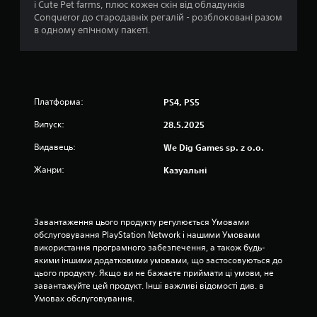
і Cute Pet farms, плюс кожен скін від обладунків
і
Conqueror до стародавніх регалій - розблоковані разом
в одному епічному пакеті.
н
о
к
Платформа:
PS4, PS5
Випуск:
28.5.2025
Видавець:
We Dig Games sp. z o.o.
Жанри:
Казуальні
Завантаження цього продукту регулюється Умовами 
обслуговування PlayStation Network і нашими Умовами 
використання програмного забезпечення, а також будь-
якими іншими додатковими умовами, що застосовуються до 
цього продукту. Якщо ви не бажаєте приймати ці умови, не 
завантажуйте цей продукт. Інші важливі відомості див. в 
Умовах обслуговування.