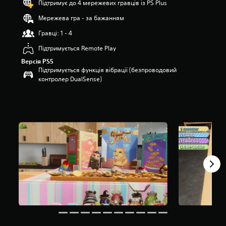
Підтримує до 4 мережевих гравців із PS Plus
т
Мережева гра - за бажанням
и
з
Гравці: 1 - 4
і
р
Підтримується Remote Play
о
Версія PS5
к
Підтримується функція вібрації (безпроводовий
н
контролер DualSense)
а
о
с
н
о
в
і
3
о
ц
і
н
о
к