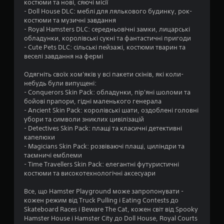
костюми та нові, сяючі місії
- Doll House DLC: меблі для лялькового будинку, рок-
к
костюми та музичні завдання
- Royal Hamsters DLC: середньовічні замки, лицарські
н
обладунки, королівські сукні та фантастичні пригоди
- Cute Pets DLC: сільські пейзажі, костюми тварин та
а
веселі завдання на фермі
о
Одягніть своїх хом'яків у всі пакети скінів, які коли-
небудь були випущені:
с
- Conquerors Skin Pack: обладунки, пір'яні шоломи та
бойові прапори, гідні маленького генерала
н
- Ancient Skin Pack: королівські шати, оздоблені головні
убори та символи зниклих цивілізацій
о
- Detectives Skin Pack: плащі та класичні детективні
капелюхи
в
- Magicians Skin Pack: розвіваючі плащі, циліндри та
таємничі емблеми
і
- Time Travellers Skin Pack: елегантні футуристичні
костюми та високотехнологічні аксесуари
3
Все, що Hamster Playground може запропонувати -
о
кожен режим від Truck Pulling і Eating Contests до
Skateboard Races і Beware The Cat, кожен світ від Spooky
ц
Hamster House і Hamster City до Doll House, Royal Courts