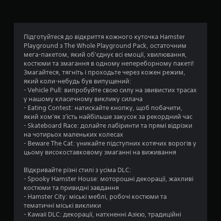
:
5
Підготуйтеся до відкриття кожного куточка Hamster
Playground з The Whole Playground Pack, остаточним
з
мега-пакетом, який об'єднує всі емоції, хвилювання,
костюми та змагання в одному непереборному пакеті!
п
Змагайтеся, тягніть і проходьте через кожен режим,
який коли-небудь був випущений:
’
- Vehicle Pull: випробуйте свою силу на звивистих трасах
у нашому класичному виклику силача
я
- Eating Contest: натискайте кнопку, щоб побачити,
який хом'як з'їсть найбільше закусок за рекордний час
т
- Skateboard Race: долайте лабіринти та прямі відрізки
на чотирьох маленьких колесах
и
- Beware The Cat: уникайте підступних котячих ворогів у
цьому високоставковому змаганні на виживання
з
Відкривайте різні стилі з усіма DLC:
і
- Spooky Hamster House: моторошні декорації, жахливі
костюми та привидні завдання
р
- Hamster City: міські меблі, робочі костюми та
тематичні міські виклики
- Kawaii DLC: декорації, натхненні Азією, традиційні
о