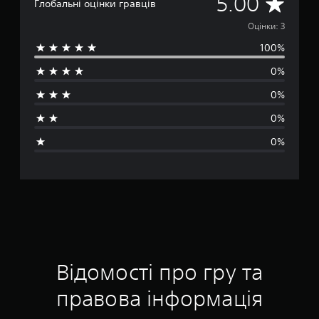
С
5.00
Глобальні оцінки гравців
е
Оцінки: 3
100%
р
0%
е
0%
д
0%
н
0%
я
о
ц
і
н
Відомості про гру та
к
правова інформація
а