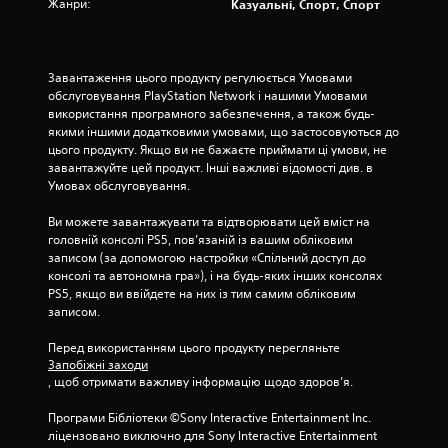
Жанри:
Казуальні, Спорт, Спорт
и
о
к
с
о
т
н
і
у
Завантаження цього продукту регулюється Умовами 
д
ю
обслуговування PlayStation Network і нашими Умовами 
ж
ч
використання програмного забезпечення, а також будь-
о
и
якими іншими додатковими умовами, що застосовуються до 
й
о
цього продукту. Якщо ви не бажаєте приймати ці умови, не 
с
к
завантажуйте цей продукт. Інші важливі відомості див. в 
т
р
Умовах обслуговування.
и
е
к
м
Ви можете завантажувати та відтворювати цей вміст на 
і
і
головній консолі PS5, пов’язаній із вашим обліковим 
в
і
записом (за допомогою настройки «Спільний доступ до 
.
г
консолі та автономна гра»), і на будь-яких інших консолях 
р
PS5, якщо ви ввійдете на них із тим самим обліковим 
о
записом.
в
і
Перед використанням цього продукту перегляньте 
Запобіжні заходи
о
, щоб отримати важливу інформацію щодо здоров’я.
п
е
Програми Бібліотеки ©Sony Interactive Entertainment Inc. 
р
ліцензовано виключно для Sony Interactive Entertainment 
а