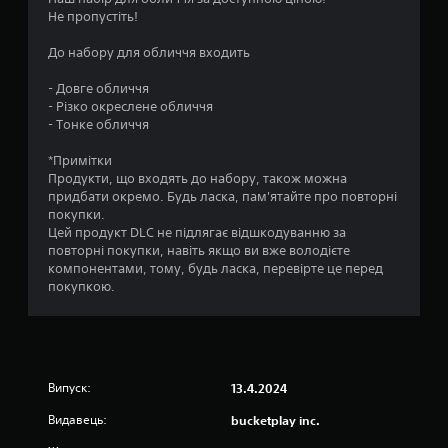
р
М
я
Не пропустіть!
а
о
к
в
ж
і
До набору для обличчя входить
ц
н
м
я
а
о
- Довге обличчя
м
т
ж
- Різко окреслене обличчя
и
р
л
- Тонке обличчя
.
е
и
н
в
*Примітки
у
о
Продукти, що входять до набору, також можна
в
с
придбати окремо. Будь ласка, пам'ятайте про повторні
а
т
покупки.
т
і
Цей продукт DLC не підлягає відшкодуванню за
и
в
повторні покупки, навіть якщо ви вже володієте
с
и
компонентами, тому, будь ласка, перевірте це перед
я
б
покупкою.
у
о
г
р
р
у
а
ч
н
у
н
т
Випуск:
13.4.2024
і
л
,
Видавець:
bucketplay inc.
и
в
в