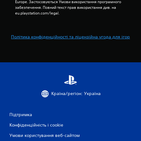
Europe. Застосовуються Умови використання програмного 
ц
забезпечення. Повний текст прав використання див. на 
і
eu.playstation.com/legal.
ї
б
е
з
п
Політика конфіденційності та ліцензійна угода для ігор
о
с
л
і
д
о
в
н
о
с
Країна/регіон: Україна
т
і
.
Підтримка
Конфіденційність і cookie
Умови користування веб-сайтом