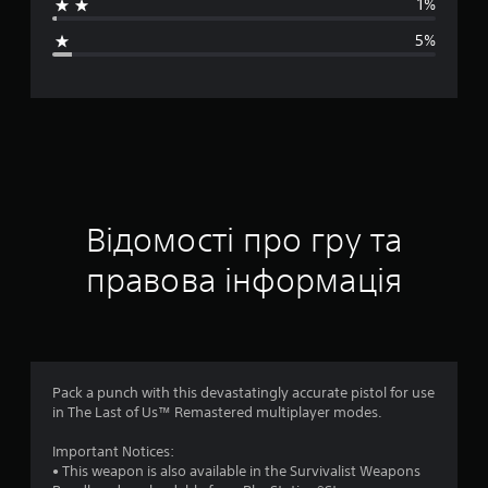
1%
н
5%
я
о
ц
і
н
Відомості про гру та
к
правова інформація
а
:
4
Pack a punch with this devastatingly accurate pistol for use
in The Last of Us™ Remastered multiplayer modes.
.
Important Notices:
5
• This weapon is also available in the Survivalist Weapons