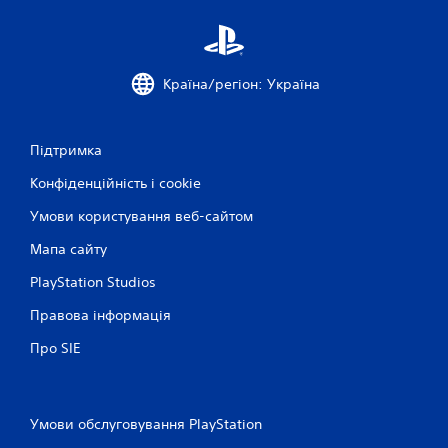
о
ц
і
Країна/регіон: Україна
н
Підтримка
о
Конфіденційність і cookie
к
Умови користування веб-сайтом
Мапа сайту
PlayStation Studios
Правова інформація
Про SIE
Умови обслуговування PlayStation