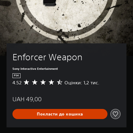
Enforcer Weapon
Sony Interactive Entertainment
PS4
4.52
Оцінки: 1,2 тис.
С
е
р
UAH 49,00
е
д
н
Покласти до кошика
я
о
ц
і