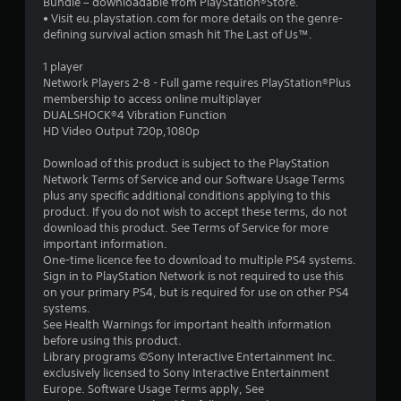
Bundle – downloadable from PlayStation®Store.
2
• Visit eu.playstation.com for more details on the genre-
defining survival action smash hit The Last of Us™.
з
1 player
п
Network Players 2-8 - Full game requires PlayStation®Plus
membership to access online multiplayer
’
DUALSHOCK®4 Vibration Function
HD Video Output 720p,1080p
я
Download of this product is subject to the PlayStation
т
Network Terms of Service and our Software Usage Terms
plus any specific additional conditions applying to this
и
product. If you do not wish to accept these terms, do not
download this product. See Terms of Service for more
important information.
з
One-time licence fee to download to multiple PS4 systems.
Sign in to PlayStation Network is not required to use this
і
on your primary PS4, but is required for use on other PS4
systems.
р
See Health Warnings for important health information
before using this product.
о
Library programs ©Sony Interactive Entertainment Inc.
exclusively licensed to Sony Interactive Entertainment
к
Europe. Software Usage Terms apply, See