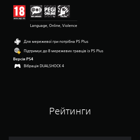
н
к
а
:
Language, Online, Violence
4
.
5
Для мережевої гри потрібна PS Plus
2
з
Підтримує до 8 мережевих гравців із PS Plus
п
Версія PS4
’
я
Вібрація DUALSHOCK 4
т
и
з
і
р
о
к
Рейтинги
н
а
о
с
н
о