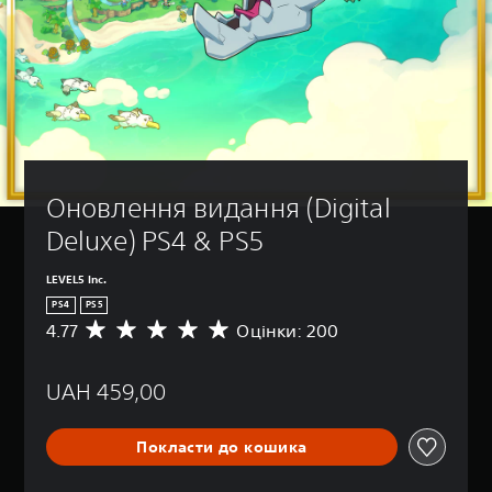
Оновлення видання (Digital 
Deluxe) PS4 & PS5
LEVEL5 Inc.
PS4
PS5
4.77
Оцінки: 200
С
е
р
UAH 459,00
е
д
н
Покласти до кошика
я
о
ц