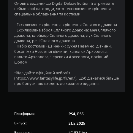
4
Оновіть видання до Digital Deluxe Edition й отримайте
неймовірні нагороди, як-от ексклюзивне кріплення,
.
спеціальне обладнання та костюми!
7
- Ексклюзивне кріплення: кріплення Сплячого дракона
- Ексклюзивна зброя Сплячого дракона: меч Сплячого
7
дракона, клеймор Сплячого дракона, лук Сплячого
дракона, речі Сплячого дракона
з
- Набір костюмів «Двійник»: сукня Неземної дівчини,
босоніжки Неземної дівчини, капелюх Археолога,
п
пальто Археолога, черевики Археолога, похідний
шолом
’
*Відвідайте офіційний вебсайт
я
(https://www.fantasylife.jp/fli/en/), щоб дізнатися більше
про бонуси, що входять до кожного видання.
т
и
з
Платформа:
PS4, PS5
і
Випуск:
21.5.2025
Видавець:
LEVEL5 Inc.