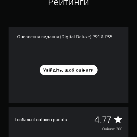
Рейтинги
о
в
і
2
0
0
Оновлення видання (Digital Deluxe) PS4 & PS5
о
ц
і
н
о
к
Увійдіть, щоб оцінити
С
4.77
Глобальні оцінки гравців
е
Оцінки: 200