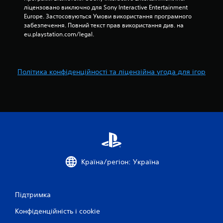
0
ліцензовано виключно для Sony Interactive Entertainment 
0
Europe. Застосовуються Умови використання програмного 
забезпечення. Повний текст прав використання див. на 
о
eu.playstation.com/legal.
ц
і
Політика конфіденційності та ліцензійна угода для ігор
н
о
к
Країна/регіон: Україна
Підтримка
Конфіденційність і cookie