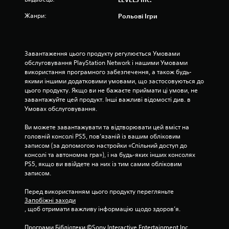
р
Жанри:
Рольові Ігри
о
к
Завантаження цього продукту регулюється Умовами 
н
обслуговування PlayStation Network і нашими Умовами 
використання програмного забезпечення, а також будь-
а
якими іншими додатковими умовами, що застосовуються до 
цього продукту. Якщо ви не бажаєте приймати ці умови, не 
о
завантажуйте цей продукт. Інші важливі відомості див. в 
Умовах обслуговування.
с
Ви можете завантажувати та відтворювати цей вміст на 
н
головній консолі PS5, пов’язаній із вашим обліковим 
записом (за допомогою настройки «Спільний доступ до 
о
консолі та автономна гра»), і на будь-яких інших консолях 
PS5, якщо ви ввійдете на них із тим самим обліковим 
в
записом.
і
Перед використанням цього продукту перегляньте 
Запобіжні заходи
2
, щоб отримати важливу інформацію щодо здоров’я.
Програми Бібліотеки ©Sony Interactive Entertainment Inc. 