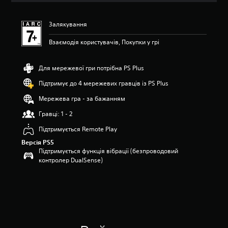
і
н
Залякування
к
а
Взаємодія користувачів, Покупки у грі
:
4
.
Для мережевої гри потрібна PS Plus
7
7
Підтримує до 4 мережевих гравців із PS Plus
з
Мережева гра - за бажанням
п
’
Гравці: 1 - 2
я
т
Підтримується Remote Play
и
Версія PS5
з
Підтримується функція вібрації (безпроводовий
і
контролер DualSense)
р
о
к
н
а
о
с
н