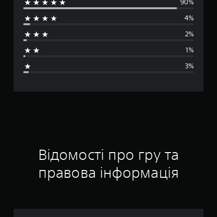
90%
р
4%
е
2%
д
1%
н
3%
я
о
ц
і
н
Відомості про гру та
к
правова інформація
а
: