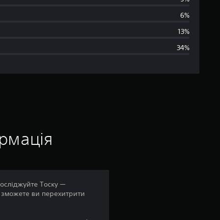
е
6%
д
13%
34%
н
я
о
ц
і
ормація
н
к
Досліджуйте Тоску —
и зможете ви перехитрити
а
: