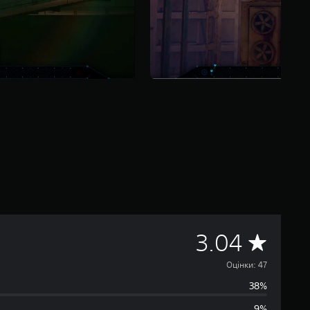
С
3.04
е
Оцінки: 47
38%
р
9%