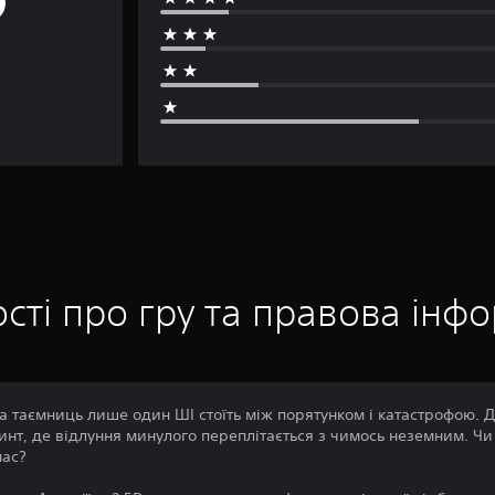
сті про гру та правова інф
 та таємниць лише один ШІ стоїть між порятунком і катастрофою. 
нт, де відлуння минулого переплітається з чимось неземним. Ч
нас?