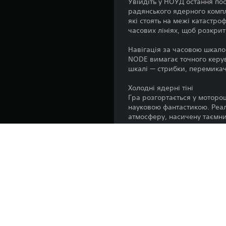
Увійдіть у НОУД остання по
радянського ядерного компл
які стоять на межі катастро
часових лініях, щоб розкри
Навігація за часовою шкал
NODE вимагає точного керув
шкалі — стрибки, перемикач
Холодні ядерні тіні
Гра розгортається у моторо
науковою фантастикою. Реал
атмосферу, насичену таємни
Кожне слово зафіксовано. К
Спілкуйтеся через розгалуж
рішення не лише почуто — й
Відкриття й таємниці
NODE винагороджує уважних
чекає на тих, хто не зупиня