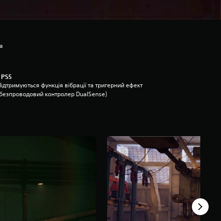
а
 PS5
ідтримуються функція вібрації та тригерний ефект
(безпроводовий контролер DualSense)