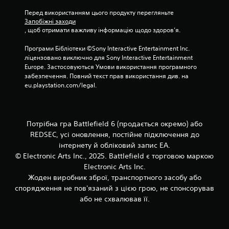
а
і
и
а
в
л
с
З
Перед використанням цього продукту перегляньте 
б
б
к
т
Запобіжні заходи
а
о
у
у
о
, щоб отримати важливу інформацію щодо здоров’я.
с
в
д
в
в
і
і
ь
а
у
Програми Бібліотеки ©Sony Interactive Entertainment Inc. 
б
б
-
т
є
ліцензовано виключно для Sony Interactive Entertainment 
р
ч
я
и
т
Europe. Застосовуються Умови використання програмного 
а
и
к
с
ь
забезпечення. Повний текст прав використання див. на 
ц
т
и
я
с
eu.playstation.com/legal.
і
й
з
а
я
є
ч
і
у
н
ю
а
н
г
н
к
с
ш
р
Потрібна гра Battlefield 6 (продається окремо) або
я
о
з
и
і
з
REDSEC, усі оновлення, постійне підключення до
н
в
м
.
т
е
інтернету й обліковий запис EA.
е
и
р
к
© Electronic Arts Inc., 2025. Battlefield є торговою маркою
р
г
о
Р
р
н
р
Electronic Arts Inc.
л
е
а
у
а
Жоден виробник зброї, транспортного засобу або
е
г
т
в
н
спорядження не пов'язаний з цією грою, не спонсорував
р
и
ц
у
а
або не схвалював її.
а
с
я
л
(
.
я
м
ю
о
д
и
в
с