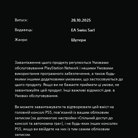
о
т
т
а
м
р
ж
а
н
д
,
а
н
к
о
у
щ
з
о
о
з
Випуск:
28.10.2025
о
и
в
г
ж
у
б
а
о
а
Видавець:
EA Swiss Sarl
п
с
ї
б
д
н
е
і
х
о
ж
Жанри:
Шутери
н
р
х
б
з
о
я
е
б
у
н
й
д
о
п
л
а
с
а
к
і
о
ч
т
Завантаження цього продукту регулюється Умовами 
є
і
д
л
к
и
обслуговування PlayStation Network і нашими Умовами 
т
в
р
е
и
к
використання програмного забезпечення, а також будь-
ь
н
г
,
у
а
якими іншими додатковими умовами, що застосовуються до 
с
а
ш
щ
,
ч
цього продукту. Якщо ви не бажаєте приймати ці умови, не 
я
в
е
о
я
н
завантажуйте цей продукт. Інші важливі відомості див. в 
в
к
ч
б
к
Умовах обслуговування.
и
і
о
и
л
и
к
з
л
т
е
й
Ви можете завантажувати та відтворювати цей вміст на 
у
о
а
а
г
в
головній консолі PS5, пов’язаній із вашим обліковим 
а
в
т
М
ш
и
записом (за допомогою настройки «Спільний доступ до 
л
а
и
о
е
к
консолі та автономна гра»), і на будь-яких інших консолях 
ь
с
.
ж
с
о
PS5, якщо ви ввійдете на них із тим самим обліковим 
н
.
н
п
р
записом.
о