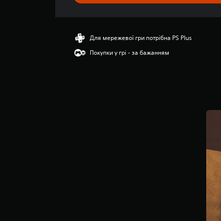
о
ц
і
н
Для мережевої гри потрібна PS Plus
к
Покупки у грі - за бажанням
а
:
4
.
3
2
з
п
’
я
т
и
з
і
р
о
к
н