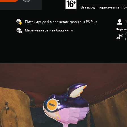
Взаємодія користувачів, Пок
Підтримує до 4 мережевих гравців із PS Plus
1
Версія
Мережева гра - за бажанням
П