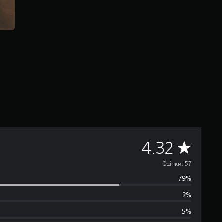
С
4.32
е
Оцінки: 57
79%
р
2%
е
5%