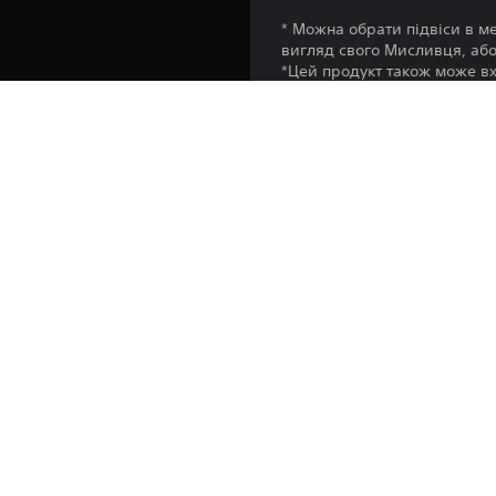
* Можна обрати підвіси в м
вигляд свого Мисливця, або
*Цей продукт також може вх
*Щоб мати можливість скори
Платформа:
Випуск:
Видавець:
Жанри: