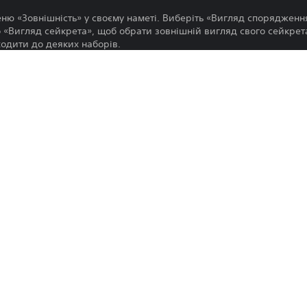
еню «Зовнішність» у своєму наметі. Виберіть «Вигляд спорядженн
 «Вигляд сейкрета», щоб обрати зовнішній вигляд свого сейкрет
одити до деяких наборів.
статися цим вмістом, можливо доведеться оновити гру до останнь
Завантаження цього продукту регулю
PS5
PlayStation Network і нашими Умовам
забезпечення, а також будь-якими і
30.6.2025
застосовуються до цього продукту. Як
CE EUROPE LIMITED
умови, не завантажуйте цей продукт. І
Умовах обслуговування.
Екшн
Ви можете завантажувати та відтворю
консолі PS5, пов’язаній із вашим об
настройки «Спільний доступ до консолі
яких інших консолях PS5, якщо ви вві
обліковим записом.
Перед використанням цього продукту
Запобіжні заходи
, щоб отримати важливу інформацію 