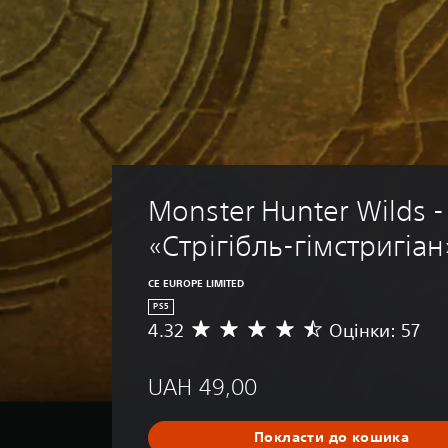
Monster Hunter Wilds - 
«Стрігібль-гімстригіан
CE EUROPE LIMITED
PS5
4.32
Оцінки: 57
С
е
р
UAH 49,00
е
д
н
Покласти до кошика
я