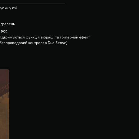
упки у грі
 гравець
 PS5
ідтримуються функція вібрації та тригерний ефект
(безпроводовий контролер DualSense)