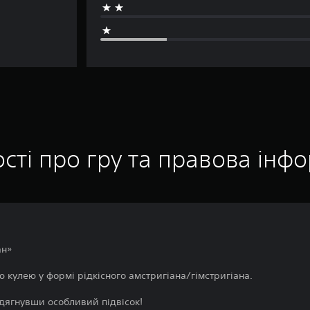
сті про гру та правова інф
ан»
ю кулею у формі рідкісного амстригіана/гімстригіана.
дягнувши особливий підвісок!