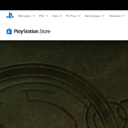
Магазин
PS5
Ігри
PS Plus
Аксесуари
Новини