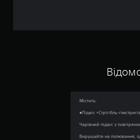
Відомо
Містить:
●Підвіс «Стрігібль-гімстригі
Чарівний підвіс з повітряно
Вирушайте на полювання, о