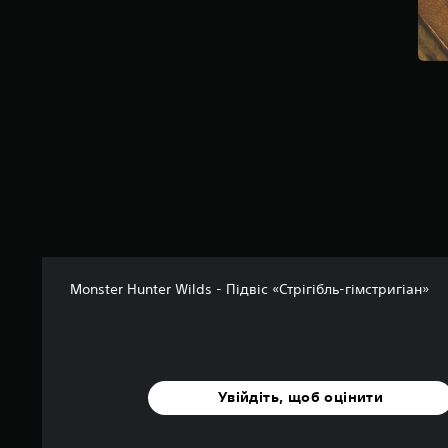
а
о
с
н
о
в
і
5
7
о
ц
і
н
о
к
Monster Hunter Wilds - Підвіс «Стрігібль-гімстригіан»
Увійдіть, щоб оцінити