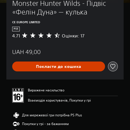
Monster Hunter Wilds - Підвіс 
«Фелін Дуна» — кулька
CE EUROPE LIMITED
PS5
4.71
Оцінки: 17
С
е
р
UAH 49,00
е
д
н
Покласти до кошика
я
о
ц
і
н
Виражене насильство
к
а
Взаємодія користувачів, Покупки у грі
:
4
.
Для мережевої гри потрібна PS Plus
7
Покупки у грі - за бажанням
1
з