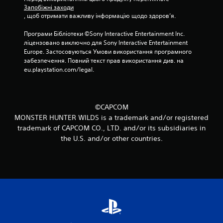
1
Запобіжні заходи
, щоб отримати важливу інформацію щодо здоров’я.
7
Програми Бібліотеки ©Sony Interactive Entertainment Inc. 
о
ліцензовано виключно для Sony Interactive Entertainment 
Europe. Застосовуються Умови використання програмного 
ц
забезпечення. Повний текст прав використання див. на 
eu.playstation.com/legal.
і
н
©CAPCOM
о
MONSTER HUNTER WILDS is a trademark and/or registered
trademark of CAPCOM CO., LTD. and/or its subsidiaries in
к
the U.S. and/or other countries.