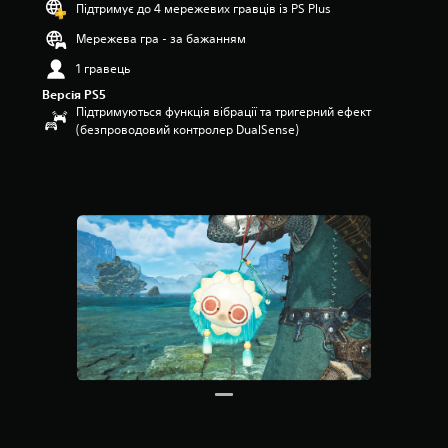
Підтримує до 4 мережевих гравців із PS Plus
п
’
Мережева гра - за бажанням
я
1 гравець
т
и
Версія PS5
з
Підтримуються функція вібрації та тригерний ефект
і
(безпроводовий контролер DualSense)
р
о
к
н
а
о
с
н
о
в
і
1
7
о
ц
і
н