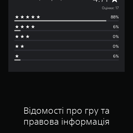
е
Оцінки: 17
88%
р
6%
е
0%
д
0%
н
6%
я
о
ц
і
н
Відомості про гру та
к
правова інформація
а