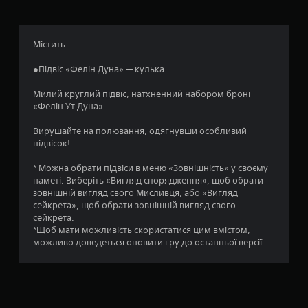
:
4
Містить:
.
●Підвіс «Фелін Дуна» — кулька
7
Милий круглий підвіс, натхненний набором броні
«Фелін Ут Дуна».
1
Вирушайте на полювання, одягнувши особливий
з
підвісок!
п
* Можна обрати підвіси в меню «Зовнішність» у своєму
наметі. Виберіть «Вигляд спорядження», щоб обрати
’
зовнішній вигляд свого Мисливця, або «Вигляд
сейкрета», щоб обрати зовнішній вигляд свого
я
сейкрета.
*Щоб мати можливість скористатися цим вмістом,
т
можливо доведеться оновити гру до останньої версії.
и
з