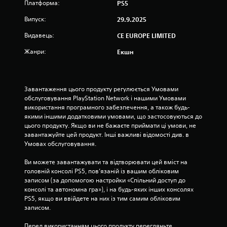
Платформа:
PS5
і
Випуск:
29.9.2025
р
Видавець:
CE EUROPE LIMITED
о
Жанри:
Екшн
к
н
Завантаження цього продукту регулюється Умовами 
обслуговування PlayStation Network і нашими Умовами 
а
використання програмного забезпечення, а також будь-
якими іншими додатковими умовами, що застосовуються до 
о
цього продукту. Якщо ви не бажаєте приймати ці умови, не 
завантажуйте цей продукт. Інші важливі відомості див. в 
с
Умовах обслуговування.
н
Ви можете завантажувати та відтворювати цей вміст на 
головній консолі PS5, пов’язаній із вашим обліковим 
о
записом (за допомогою настройки «Спільний доступ до 
консолі та автономна гра»), і на будь-яких інших консолях 
в
PS5, якщо ви ввійдете на них із тим самим обліковим 
записом.
і
Перед використанням цього продукту перегляньте 