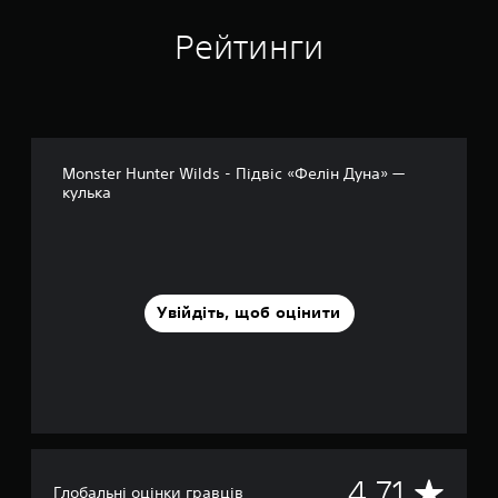
о
к
Рейтинги
Monster Hunter Wilds - Підвіс «Фелін Дуна» —
кулька
Увійдіть, щоб оцінити
С
4.71
Глобальні оцінки гравців