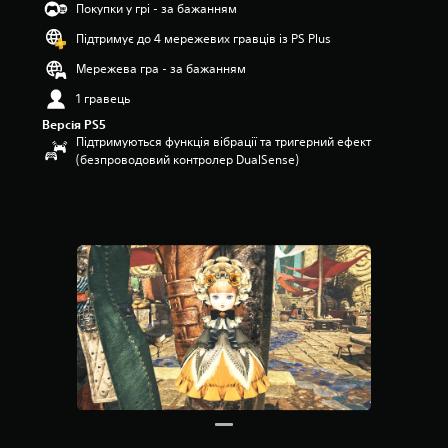
Покупки у грі - за бажанням
2
з
Підтримує до 4 мережевих гравців із PS Plus
п
’
Мережева гра - за бажанням
я
1 гравець
т
и
Версія PS5
з
Підтримуються функція вібрації та тригерний ефект
і
(безпроводовий контролер DualSense)
р
о
к
н
а
о
с
н
о
в
і
1
8
о
ц
і