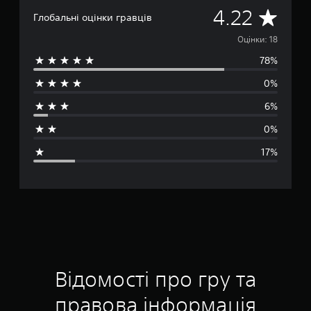
С
4.22
Глобальні оцінки гравців
е
Оцінки: 18
78%
р
0%
е
6%
д
0%
н
17%
я
о
ц
і
н
Відомості про гру та
к
правова інформація