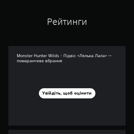
н
о
к
Рейтинги
Monster Hunter Wilds - Підвіс «Лялька Лала» —
помаранчеве вбрання
Увійдіть, щоб оцінити