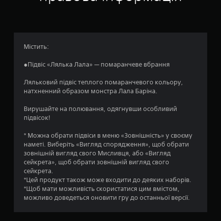
а
:
4
Містить:
.
●Підвіс «Лялька Лала» — помаранчеве вбрання
2
Ляльковий підвіс теплого помаранчевого кольору,
натхненний образом монстра Лала Баріна.
2
Вирушайте на полювання, одягнувши особливий
з
підвісок!
п
* Можна обрати підвіси в меню «Зовнішність» у своєму
наметі. Виберіть «Вигляд спорядження», щоб обрати
’
зовнішній вигляд свого Мисливця, або «Вигляд
сейкрета», щоб обрати зовнішній вигляд свого
я
сейкрета.
*Цей продукт також може входити до деяких наборів.
т
*Щоб мати можливість скористатися цим вмістом,
можливо доведеться оновити гру до останньої версії.
и