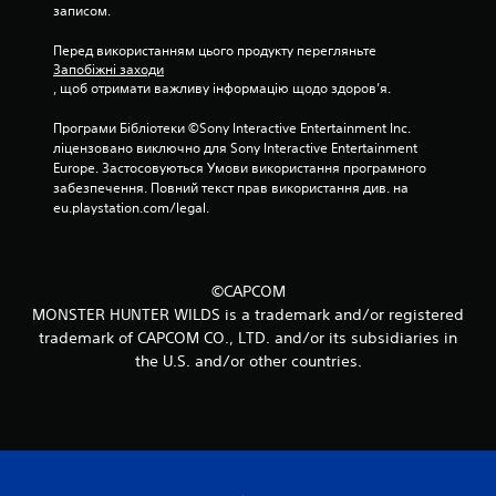
і
записом.
1
Перед використанням цього продукту перегляньте 
Запобіжні заходи
8
, щоб отримати важливу інформацію щодо здоров’я.
о
Програми Бібліотеки ©Sony Interactive Entertainment Inc. 
ліцензовано виключно для Sony Interactive Entertainment 
ц
Europe. Застосовуються Умови використання програмного 
забезпечення. Повний текст прав використання див. на 
eu.playstation.com/legal.
і
н
о
©CAPCOM
MONSTER HUNTER WILDS is a trademark and/or registered
к
trademark of CAPCOM CO., LTD. and/or its subsidiaries in
the U.S. and/or other countries.