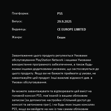
з
і
Платформа:
PS5
р
Випуск:
29.9.2025
Видавець:
о
CE EUROPE LIMITED
Жанри:
Екшн
к
н
Завантаження цього продукту регулюється Умовами 
а
обслуговування PlayStation Network і нашими Умовами 
використання програмного забезпечення, а також будь-
о
якими іншими додатковими умовами, що застосовуються до 
цього продукту. Якщо ви не бажаєте приймати ці умови, не 
с
завантажуйте цей продукт. Інші важливі відомості див. в 
Умовах обслуговування.
н
Ви можете завантажувати та відтворювати цей вміст на 
о
головній консолі PS5, пов’язаній із вашим обліковим 
записом (за допомогою настройки «Спільний доступ до 
в
консолі та автономна гра»), і на будь-яких інших консолях 
PS5, якщо ви ввійдете на них із тим самим обліковим 