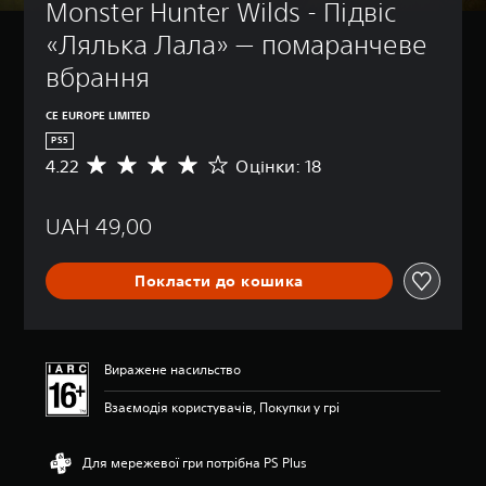
Monster Hunter Wilds - Підвіс 
«Лялька Лала» — помаранчеве 
вбрання
CE EUROPE LIMITED
PS5
4.22
Оцінки: 18
С
е
р
UAH 49,00
е
д
н
Покласти до кошика
я
о
ц
і
н
Виражене насильство
к
а
Взаємодія користувачів, Покупки у грі
:
4
.
Для мережевої гри потрібна PS Plus
2