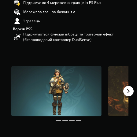
Підтримує до 4 мережевих гравців із PS Plus
п
’
Мережева гра - за бажанням
я
1 гравець
т
и
Версія PS5
з
Підтримуються функція вібрації та тригерний ефект
і
(безпроводовий контролер DualSense)
р
о
к
н
а
о
с
н
о
в
і
1
1
3
о
ц
і