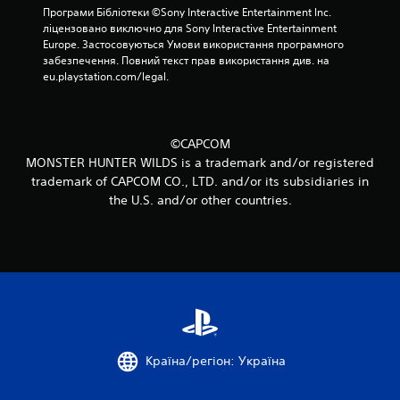
1
Програми Бібліотеки ©Sony Interactive Entertainment Inc. 
ліцензовано виключно для Sony Interactive Entertainment 
1
Europe. Застосовуються Умови використання програмного 
забезпечення. Повний текст прав використання див. на 
3
eu.playstation.com/legal.
о
ц
©CAPCOM
MONSTER HUNTER WILDS is a trademark and/or registered
і
trademark of CAPCOM CO., LTD. and/or its subsidiaries in
the U.S. and/or other countries.
н
о
к
Країна/регіон: Україна