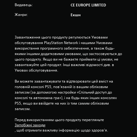
і
Видавець:
CE EUROPE LIMITED
Жанри:
Екшн
р
о
Завантаження цього продукту регулюється Умовами 
к
обслуговування PlayStation Network і нашими Умовами 
використання програмного забезпечення, а також будь-
н
якими іншими додатковими умовами, що застосовуються до 
цього продукту. Якщо ви не бажаєте приймати ці умови, не 
а
завантажуйте цей продукт. Інші важливі відомості див. в 
Умовах обслуговування.
о
Ви можете завантажувати та відтворювати цей вміст на 
с
головній консолі PS5, пов’язаній із вашим обліковим 
записом (за допомогою настройки «Спільний доступ до 
н
консолі та автономна гра»), і на будь-яких інших консолях 
PS5, якщо ви ввійдете на них із тим самим обліковим 
о
записом.
в
Перед використанням цього продукту перегляньте 
Запобіжні заходи
і
, щоб отримати важливу інформацію щодо здоров’я.