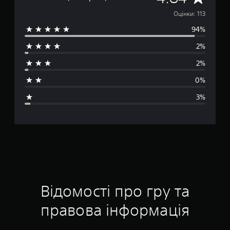
е
Оцінки: 113
94%
р
2%
е
2%
д
0%
н
3%
я
о
ц
і
н
Відомості про гру та
к
правова інформація
а