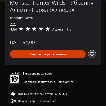
Monster Hunter Wilds - Убрання 
Альми «Наряд офіцера»
CE EUROPE LIMITED
PS5
4.84
Оцінки: 113
С
е
р
UAH 194,00
е
д
н
Покласти до кошика
я
о
ц
і
н
Виражене насильство
к
а
Взаємодія користувачів, Покупки у грі
:
4
.
Для мережевої гри потрібна PS Plus
8
Покупки у грі - за бажанням
4
з