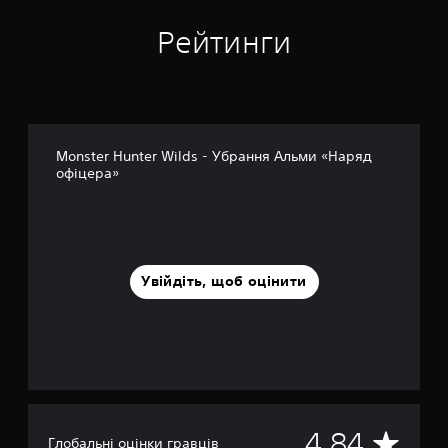
н
о
Рейтинги
к
Monster Hunter Wilds - Убрання Альми «Наряд
офіцера»
Увійдіть, щоб оцінити
С
4.84
Глобальні оцінки гравців