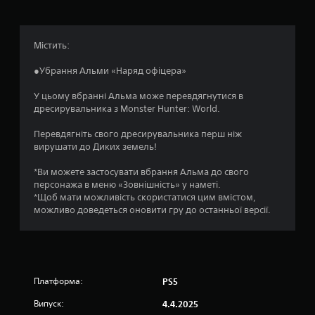
:
4
Містить:
.
●Убрання Альми «Наряд офіцера»
8
У цьому вбранні Альма може перевдягнутися в
дресирувальника з Monster Hunter: World.
4
Перевдягніть свого дресирувальника перш ніж
з
вирушати до Диких земель!
п
*Ви можете застосувати вбрання Альма до свого
персонажа в меню «Зовнішність» у наметі.
’
*Щоб мати можливість скористатися цим вмістом,
можливо доведеться оновити гру до останньої версії.
я
т
и
Платформа:
PS5
з
Випуск:
4.4.2025