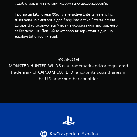
, щоб отримати важливу інформацію щодо здоров’я.
4
Програми Бібліотеки ©Sony Interactive Entertainment Inc. 
о
ліцензовано виключно для Sony Interactive Entertainment 
Europe. Застосовуються Умови використання програмного 
ц
забезпечення. Повний текст прав використання див. на 
eu.playstation.com/legal.
і
н
©CAPCOM
о
MONSTER HUNTER WILDS is a trademark and/or registered
trademark of CAPCOM CO., LTD. and/or its subsidiaries in
к
the U.S. and/or other countries.
Країна/регіон: Україна