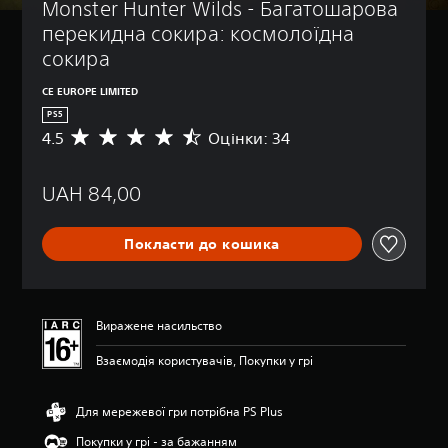
Monster Hunter Wilds - Багатошарова 
перекидна сокира: космолоїдна 
сокира
CE EUROPE LIMITED
PS5
4.5
Оцінки: 34
С
е
р
UAH 84,00
е
д
н
Покласти до кошика
я
о
ц
і
н
Виражене насильство
к
а
Взаємодія користувачів, Покупки у грі
:
4
.
Для мережевої гри потрібна PS Plus
5
Покупки у грі - за бажанням
з