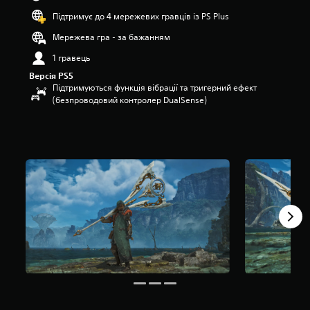
п
Підтримує до 4 мережевих гравців із PS Plus
’
я
Мережева гра - за бажанням
т
1 гравець
и
з
Версія PS5
і
Підтримуються функція вібрації та тригерний ефект
р
(безпроводовий контролер DualSense)
о
к
н
а
о
с
н
о
в
і
3
4
о
ц
і
н
о