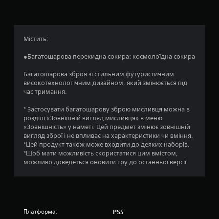
а
:
4
Містить:
.
●Багатошарова перекидна сокира: космолоїдна сокира
5
Багатошарова зброя зі стильним футуристичним
високотехнологічним дизайном, який змінюється під
з
час тримання.
п
* Застосувати багатошарову зброю мисливця можна в
розділі «Зовнішній вигляд мисливця» в меню
’
«Зовнішність» у наметі. Цей предмет змінює зовнішній
вигляд зброї і не впливає на характеристики чи вміння.
я
*Цей продукт також може входити до деяких наборів.
*Щоб мати можливість скористатися цим вмістом,
т
можливо доведеться оновити гру до останньої версії.
и
з
Платформа:
PS5