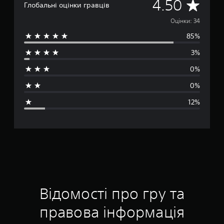
С
4.50
Глобальні оцінки гравців
е
Оцінки: 34
85%
р
3%
е
0%
д
0%
н
12%
я
о
ц
і
н
Відомості про гру та
к
правова інформація