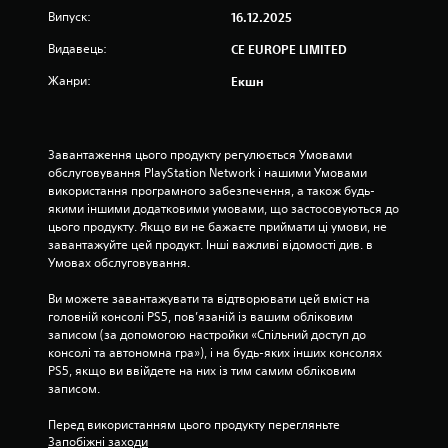
і
Випуск:
16.12.2025
р
Видавець:
CE EUROPE LIMITED
о
Жанри:
Екшн
к
н
Завантаження цього продукту регулюється Умовами 
обслуговування PlayStation Network і нашими Умовами 
а
використання програмного забезпечення, а також будь-
якими іншими додатковими умовами, що застосовуються до 
о
цього продукту. Якщо ви не бажаєте приймати ці умови, не 
завантажуйте цей продукт. Інші важливі відомості див. в 
с
Умовах обслуговування.
н
Ви можете завантажувати та відтворювати цей вміст на 
головній консолі PS5, пов’язаній із вашим обліковим 
о
записом (за допомогою настройки «Спільний доступ до 
консолі та автономна гра»), і на будь-яких інших консолях 
в
PS5, якщо ви ввійдете на них із тим самим обліковим 
записом.
і
Перед використанням цього продукту перегляньте 
3
Запобіжні заходи