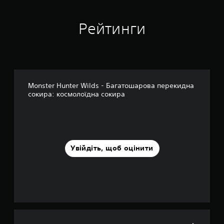
к
Рейтинги
Monster Hunter Wilds - Багатошарова перекидна
сокира: космолоїдна сокира
Увійдіть, щоб оцінити