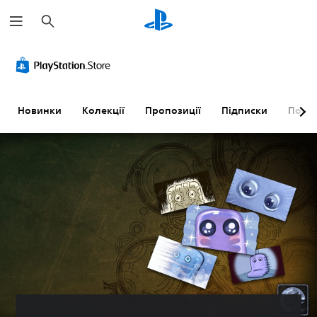
П
о
ш
у
к
Новинки
Колекції
Пропозиції
Підписки
Пошу