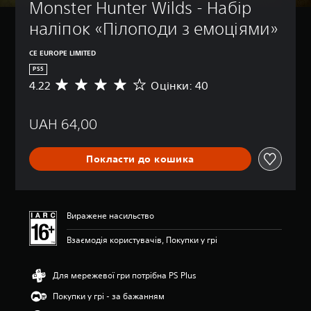
Monster Hunter Wilds - Набір 
наліпок «Пілоподи з емоціями»
CE EUROPE LIMITED
PS5
4.22
Оцінки: 40
С
е
р
UAH 64,00
е
д
н
Покласти до кошика
я
о
ц
і
н
Виражене насильство
к
а
Взаємодія користувачів, Покупки у грі
:
4
.
Для мережевої гри потрібна PS Plus
2
Покупки у грі - за бажанням
2
з