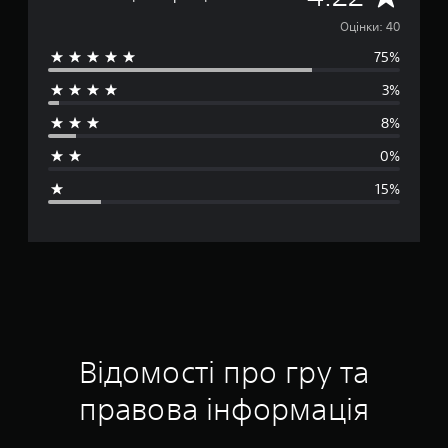
е
Оцінки: 40
75%
р
3%
е
8%
д
0%
н
15%
я
о
ц
і
н
Відомості про гру та
к
правова інформація
а