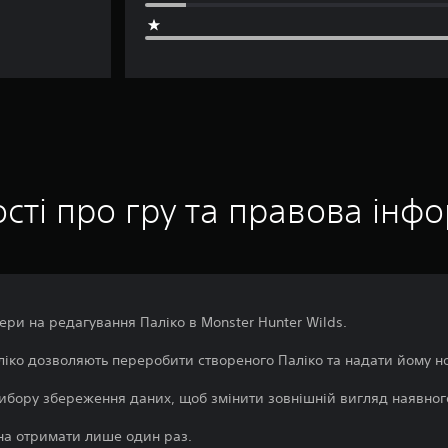
сті про гру та правова інф
чери на редагування Паліко в Monster Hunter Wilds.
іко дозволяють переробити створеного Паліко та надати йому н
вибору збереження даних, щоб змінити зовнішній вигляд наявног
на отримати лише один раз.