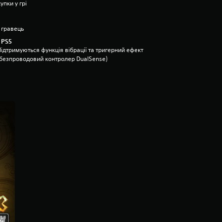
упки у грі
 гравець
 PS5
ідтримуються функція вібрації та тригерний ефект
(безпроводовий контролер DualSense)