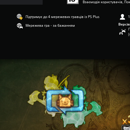
Взаємодія користувачів, Пок
Підтримує до 4 мережевих гравців із PS Plus
1
Версія
Мережева гра - за бажанням
П