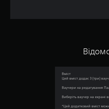
Відомо
Вміст
Цей вміст додає 3 (три) вау
Ваучери на редагування Пал
Виберіть ваучер на екрані 
*Цей додатковий вміст мож