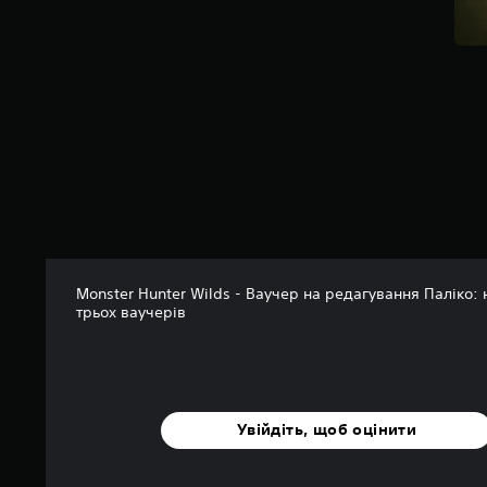
о
с
н
о
в
і
1
7
о
ц
і
н
о
к
Monster Hunter Wilds - Ваучер на редагування Паліко: н
трьох ваучерів
Увійдіть, щоб оцінити