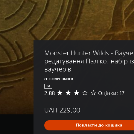
Monster Hunter Wilds - Вауче
редагування Паліко: набір із
ваучерів
CE EUROPE LIMITED
PS5
2.88
Оцінки: 17
С
е
р
UAH 229,00
е
д
н
Покласти до кошика
я
о