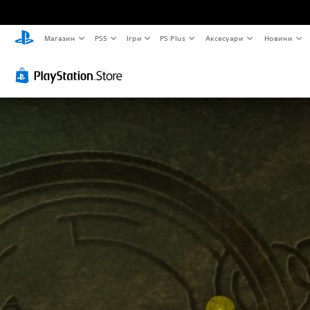
Магазин
PS5
Ігри
PS Plus
Аксесуари
Новини