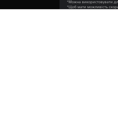
*Можна використовувати для
*Щоб мати можливість скори
Платформа:
Випуск:
Видавець:
Жанри: