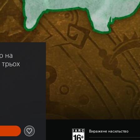
р на 
 трьох 
Виражене насильство