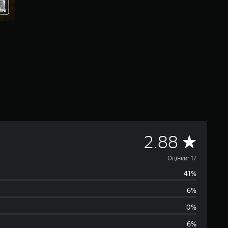
С
2.88
е
Оцінки: 17
41%
р
6%
е
0%
д
6%