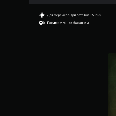
ц
і
н
Для мережевої гри потрібна PS Plus
к
Покупки у грі - за бажанням
а
:
2
.
8
8
з
п
’
я
т
и
з
і
р
о
к
н
а