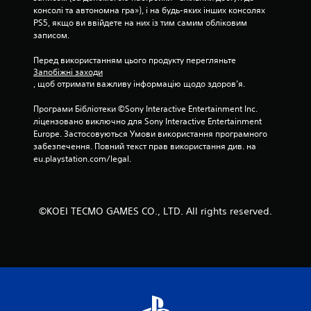
о
консолі та автономна гра»), і на будь-яких інших консолях 
г
PS5, якщо ви ввійдете на них із тим самим обліковим 
о
записом.
н
а
Перед використанням цього продукту перегляньте 
Запобіжні заходи
т
, щоб отримати важливу інформацію щодо здоров’я.
и
с
Програми Бібліотеки ©Sony Interactive Entertainment Inc. 
к
ліцензовано виключно для Sony Interactive Entertainment 
а
Europe. Застосовуються Умови використання програмного 
н
забезпечення. Повний текст прав використання див. на 
н
eu.playstation.com/legal.
я
к
н
©KOEI TECMO GAMES CO., LTD. All rights reserved.
о
п
о
к
М
о
ж
н