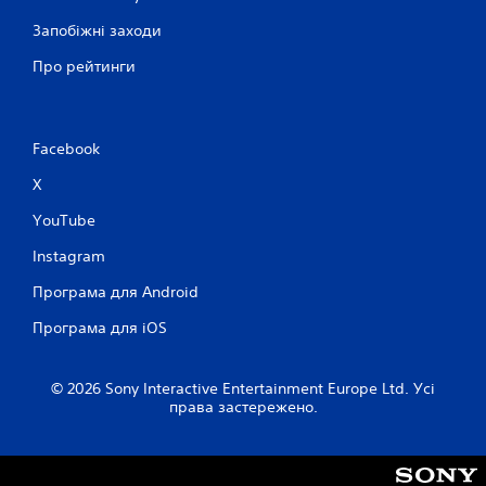
н
Запобіжні заходи
ю
б
Про рейтинги
е
з
п
о
Facebook
т
р
X
е
б
YouTube
и
н
Instagram
а
т
Програма для Android
и
Програма для iOS
с
к
а
т
© 2026 Sony Interactive Entertainment Europe Ltd. Усі
права застережено.
и
к
н
о
п