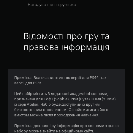
н
д
Нагадування підручника
и
а
т
и
о
в
м
с
Відомості про гру та
е
н
н
правова інформація
ю
,
о
н
е
в
у
т
і
р
Примітка: Включає контент як версії для PS4®, так і
и
версії для PS5®.
2
м
у
Цей набір містить 3 додаткові академічні костюми,
0
ю
призначені для Софії (Sophie), Різи (Ryza) і Юмії (Yumia)
ч
із серії Atelier. Набір буде доступний із другим
о
и
безкоштовним оновленням. Ознайомитися з його
к
вмістом можна після проходження навчання.
ц
н
о
Примітка: докладнішу інформацію про костюми з цього
і
п
набору можна знайти на офіційному сайті.