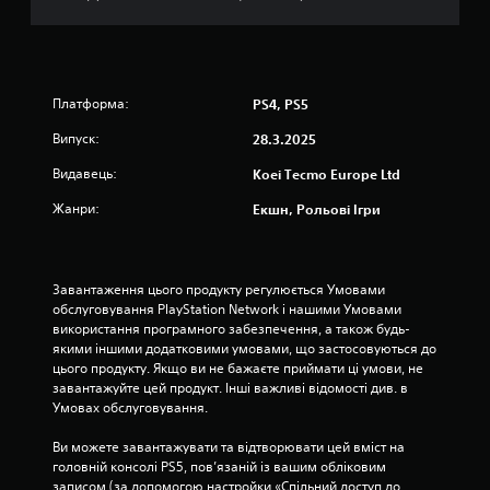
к
н
и
.
о
М
Платформа:
PS4, PS5
к
о
Випуск:
28.3.2025
ж
н
Видавець:
Koei Tecmo Europe Ltd
а
Жанри:
Екшн, Рольові Ігри
г
р
а
т
Завантаження цього продукту регулюється Умовами 
и
обслуговування PlayStation Network і нашими Умовами 
б
використання програмного забезпечення, а також будь-
е
якими іншими додатковими умовами, що застосовуються до 
з
цього продукту. Якщо ви не бажаєте приймати ці умови, не 
ш
завантажуйте цей продукт. Інші важливі відомості див. в 
в
Умовах обслуговування.
и
Ви можете завантажувати та відтворювати цей вміст на 
д
головній консолі PS5, пов’язаній із вашим обліковим 
к
записом (за допомогою настройки «Спільний доступ до 