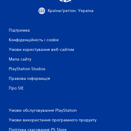
а
г
Країна/регіон: Україна
р
а
т
Підтримка
и
у
Конфіденційність і cookie
г
р
Умови користування веб-сайтом
у
т
Мапа сайту
а
п
PlayStation Studios
е
р
Правова інформація
е
Про SIE
х
о
д
и
т
Умови обслуговування PlayStation
и
в
Умови використання програмного продукту
м
Політика скасування PS Store
е