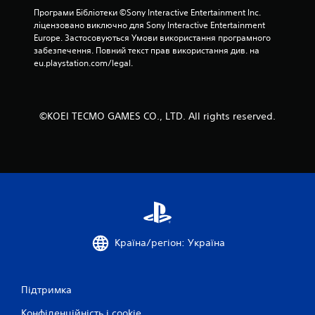
о
Програми Бібліотеки ©Sony Interactive Entertainment Inc. 
г
ліцензовано виключно для Sony Interactive Entertainment 
о
Europe. Застосовуються Умови використання програмного 
н
забезпечення. Повний текст прав використання див. на 
а
eu.playstation.com/legal.
т
и
с
к
©KOEI TECMO GAMES CO., LTD. All rights reserved.
а
н
н
я
к
н
о
п
о
Країна/регіон: Україна
к
М
о
Підтримка
ж
н
Конфіденційність і cookie