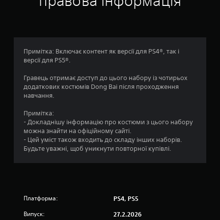
правова інформація
д
н
и
т
о
и
в
в
м
Примітка: Включає контент як версії для PS4®, так і
е
версії для PS5®.
і
н
ю
Гравець отримає доступ до цього набору із чотирьох
,
8
додаткових костюмів Dong Bai після проходження
н
навчання.
е
о
у
Примітка:
т
ц
- Докладнішу інформацію про костюми з цього набору
р
можна знайти на офіційному сайті.
и
і
- Цей уміст також входить до складу інших наборів.
м
Будьте уважні, щоб уникнути повторної купівлі.
у
н
ю
ч
о
и
к
к
н
Платформа:
PS4, PS5
о
Випуск:
27.2.2026
п