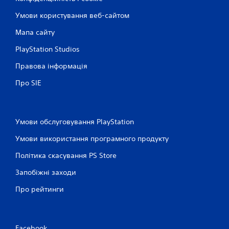
а
Умови користування веб-сайтом
г
р
Мапа сайту
а
т
PlayStation Studios
и
у
Правова інформація
г
р
Про SIE
у
т
а
п
Умови обслуговування PlayStation
е
р
Умови використання програмного продукту
е
х
Політика скасування PS Store
о
Запобіжні заходи
д
и
Про рейтинги
т
и
в
м
е
Facebook