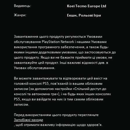
к
Видавець:
Koei Tecmo Europe Ltd
и
.
Жанри:
Екшн, Рольові Ігри
М
о
Завантаження цього продукту регулюється Умовами 
ж
обслуговування PlayStation Network і нашими Умовами 
н
використання програмного забезпечення, а також будь-
а
якими іншими додатковими умовами, що застосовуються до 
г
цього продукту. Якщо ви не бажаєте приймати ці умови, не 
р
завантажуйте цей продукт. Інші важливі відомості див. в 
а
Умовах обслуговування.
т
Ви можете завантажувати та відтворювати цей вміст на 
и
головній консолі PS5, пов’язаній із вашим обліковим 
б
записом (за допомогою настройки «Спільний доступ до 
е
консолі та автономна гра»), і на будь-яких інших консолях 
з
PS5, якщо ви ввійдете на них із тим самим обліковим 
ш
записом.
в
и
Перед використанням цього продукту перегляньте 
д
Запобіжні заходи
, щоб отримати важливу інформацію щодо здоров’я.
к