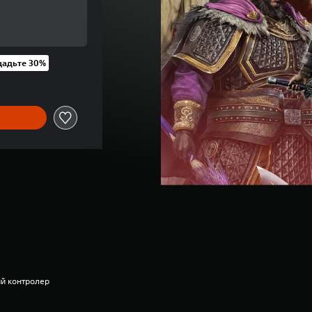
ої ціни UAH 819,00
адьте 30%
ої ціни UAH 819,00
ий контролер