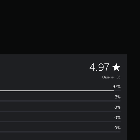
С
4.97
е
Оцінки: 35
97%
р
3%
е
0%
д
0%
0%
н