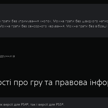
 грати без утримування кнопок, Можна грати без швидкого нати
 Можна грати без сенсорного керування, Можна грати без вібраці
ідручника
сті про гру та правова інф
 версії для PS4®, так і версії для PS5®.