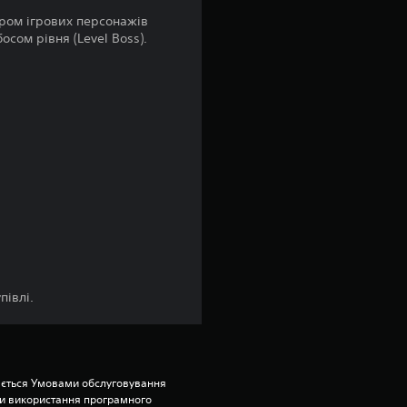
о
ором ігрових персонажів
к
осом рівня (Level Boss).
н
а
о
с
н
о
півлі.
в
і
3
ється Умовами обслуговування 
и використання програмного 