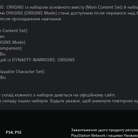
 ORIGINS із набором основного вмісту (Main Content Set) й наб
ежим ORIGINS (ORIGINS Mode) стане доступним після перемоги над б
 після проходження навчання.
 Content Set):
an
IGINS Mode)
Companion)
 Bu
ицій із DYNASTY WARRIORS: ORIGINS
ayable Character Set):
 Bu
склад кожного з наборів дивіться на офіційному сайті.
о складу інших наборів. Будьте уважні, щоб уникнути повторної ку
Завантаження цього продукту регулю
PS4, PS5
PlayStation Network і нашими Умовам