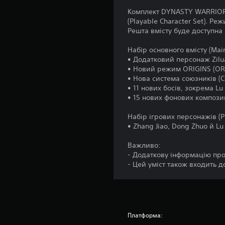
о
в
Комплект DYNASTY WARRIORS:
п
а
(Playable Character Set). Р
і
Решта вмісту буде доступна
н
д
н
р
Набір основного вмісту (Main
у
я
• Додатковий персонаж Zilu
ч
к
• Новий режим ORIGINS (OR
н
н
• Нова система союзників (
и
о
• 11 нових босів, зокрема Lu
к
п
• 15 нових фонових композ
а
о
з
Набір ігрових персонажів (Pl
г
к
• Zhang Jiao, Dong Zhuo й Lu
р
М
и
о
Важливо:
.
ж
- Додаткову інформацію про 
н
- Цей уміст також входить д
а
г
р
а
т
Платформа:
и