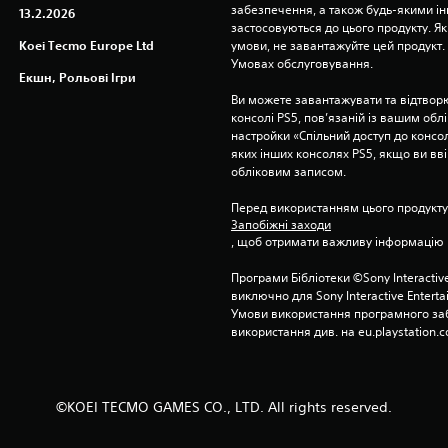
забезпечення, а також будь-якими і
13.2.2026
застосовуються до цього продукту. Як
Koei Tecmo Europe Ltd
умови, не завантажуйте цей продукт. І
Умовах обслуговування.
Екшн, Рольові Ігри
Ви можете завантажувати та відтворю
консолі PS5, пов’язаній із вашим об
настройки «Спільний доступ до консолі
яких інших консолях PS5, якщо ви вві
обліковим записом.
Перед використанням цього продукту
Запобіжні заходи
, щоб отримати важливу інформацію 
Програми Бібліотеки ©Sony Interactive
виключно для Sony Interactive Entert
Умови використання програмного заб
використання див. на eu.playstation.c
©KOEI TECMO GAMES CO., LTD. All rights reserved.