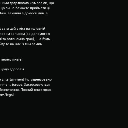
5
ншими додатковими умовами, що 
що ви не бажаєте приймати ці 
нші важливі відомості див. в 
о
ц
вати цей вміст на головній 
ліковим записом (за допомогою 
і
 та автономна гра»), і на будь-
йдете на них із тим самим 
н
 перегляньте 
о
щодо здоров’я.
к
 Entertainment Inc. ліцензовано 
ainment Europe. Застосовуються 
езпечення. Повний текст прав 
om/legal.