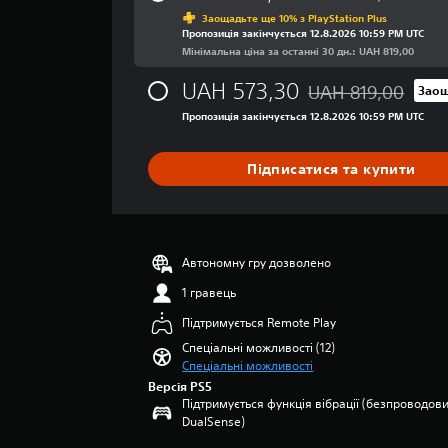
Знижка від початков
д
о
і
о
я
Заощадьте ще 10% з PlayStation Plus
н
ж
г
н
в
Пропозиція закінчується 12.8.2026 10:59 PM UTC
я
н
р
т
к
Мінімальна ціна за останні 30 дн.: UAH 819,00
о
а
а
р
е
ц
р
м
UAH 573,30
UAH 819,00
Заощ
о
р
і
Знижка від початков
е
і
л
у
н
Пропозиція закінчується 12.8.2026 10:59 PM UTC
г
с
к
е
в
у
т
а
р
а
л
и
Підписатися та купити
:
ю
т
а
н
4
в
ь
(
н
.
а
с
о
я
9
т
у
с
7
М
и
б
Автономну гру дозволено
н
з
о
г
т
п
о
ж
у
и
1 гравець
’
н
ч
т
в
Підтримується Remote Play
я
а
н
р
н
т
в
Спеціальні можливості (12)
і
и
е
и
Спеціальні можливості
б
с
л
)
з
у
Версія PS5
т
и
і
Підтримується функція вібрації (безпроводов
д
ь
ш
М
р
DualSense)
ь
і
е
о
о
-
з
о
ж