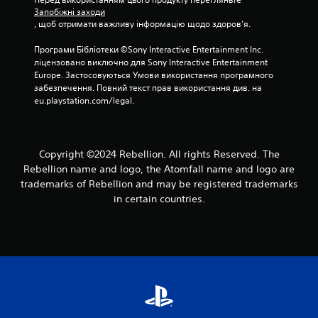
Запобіжні заходи
в
, щоб отримати важливу інформацію щодо здоров’я.
і
Програми Бібліотеки ©Sony Interactive Entertainment Inc. 
ліцензовано виключно для Sony Interactive Entertainment 
2
Europe. Застосовуються Умови використання програмного 
забезпечення. Повний текст прав використання див. на 
6
eu.playstation.com/legal.
о
ц
Copyright ©2024 Rebellion. All rights Reserved. The
Rebellion name and logo, the Atomfall name and logo are
і
trademarks of Rebellion and may be registered trademarks
in certain countries.
н
о
к