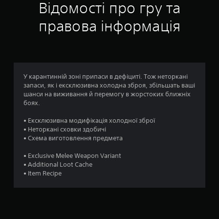
н
Відомості про гру та
к
правова інформація
а
:
4
У карантинній зоні припаси в дефіциті. Тож неторкані
запаси, як і ексклюзивна холодна зброя, збільшать ваші
.
шанси на виживання й перемогу в жорстоких ближніх
боях.
7
• Ексклюзивна модифікація холодної зброї
7
• Неторкані сховки здобичі
• Схема виготовлення предмета
з
• Exclusive Melee Weapon Variant
п
• Additional Loot Cache
• Item Recipe
’
я