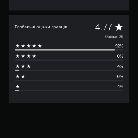
С
4.77
Глобальні оцінки гравців
е
Оцінки: 26
92%
р
0%
е
4%
д
0%
н
4%
я
о
ц
і