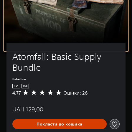
Atomfall: Basic Supply 
Bundle
Rebellion
PS4
PS5
4.77
Оцінки: 26
С
е
р
UAH 129,00
е
д
н
Покласти до кошика
я
о