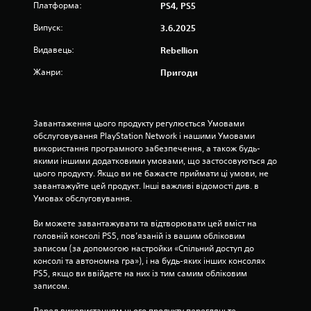
т
Платформа:
PS4, PS5
и
Випуск:
3.6.2025
з
Видавець:
Rebellion
Жанри:
Пригоди
і
р
Завантаження цього продукту регулюється Умовами 
о
обслуговування PlayStation Network і нашими Умовами 
використання програмного забезпечення, а також будь-
к
якими іншими додатковими умовами, що застосовуються до 
цього продукту. Якщо ви не бажаєте приймати ці умови, не 
н
завантажуйте цей продукт. Інші важливі відомості див. в 
Умовах обслуговування.
а
Ви можете завантажувати та відтворювати цей вміст на 
о
головній консолі PS5, пов’язаній із вашим обліковим 
записом (за допомогою настройки «Спільний доступ до 
с
консолі та автономна гра»), і на будь-яких інших консолях 
PS5, якщо ви ввійдете на них із тим самим обліковим 
н
записом.
о
Перед використанням цього продукту перегляньте 