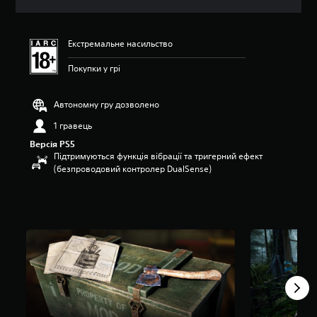
ц
і
н
Екстремальне насильство
к
а
Покупки у грі
:
4
.
Автономну гру дозволено
7
7
1 гравець
з
Версія PS5
п
Підтримуються функція вібрації та тригерний ефект
’
(безпроводовий контролер DualSense)
я
т
и
з
і
р
о
к
н
а
о
с