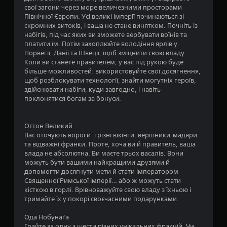
.
я
ж
а
о
свої загони через море величезними просторами
г
н
ж
с
Північної Європи. Усі великі імперії починаються зі
р
а
і
т
Н
скромних витоків, і ваша не стане винятком. Почніть із
и
п
,
і
а
набігів, під час яких ви зможете вербувати воїнів та
.
о
в
д
платити їм. Потім захоплюйте володіння ярлів у
г
з
о
ж
Норвегії, Данії та Швеції, щоб зміцнити свою владу.
а
н
р
о
Коли ви станете правителем, у вас під рукою буде
А
д
а
о
й
більше можливостей: використовуйте свої досягнення,
л
у
ч
г
с
щоб розблокувати технології, знайти могутніх героїв,
ь
в
и
и
т
здійснювати набіги, куди завгодно, і навіть
т
т
а
,
и
поклонятися богам за бонуси.
и
е
н
п
к
ц
р
р
і
н
і
е
в
н
я
Оттон Великий
к
д
.
а
Вас оточують вороги: грізні вікінги, вершники-мадяри
е
а
м
та відважні франки. Проте, хоча ви й правитель, ваша
т
л
в
е
влада не абсолютна. Ви маєте трьох васалів. Вони
и
е
М
і
т
можуть бути вашими найкращими друзями й
в
м
о
т
и
допомогти досягнути мети й стати імператором
н
е
о
ж
т
Священної Римської імперії… або ж можуть стати
і
ч
н
н
а
кісткою в горлі. Врівноважуйте свою владу з їхньою і
к
в
т
і
а
тримайте їх у покорі своєчасними подарунками.
и
і
н
і
г
а
т
з
в
Ода Нобунаґа
р
б
е
у
Грайте за одну з шести різних унікальних фракцій. Чи