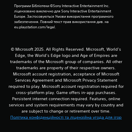
т
в
к
з
Програми Бібліотеки ©Sony Interactive Entertainment Inc. 
и
а
с
в
ліцензовано виключно для Sony Interactive Entertainment 
в
н
т
у
Europe. Застосовуються Умови використання програмного 
м
н
і
к
забезпечення. Повний текст прав використання див. на 
е
я
а
о
eu.playstation.com/legal.
н
г
б
м
ю
р
о
а
,
о
н
б
н
ю
а
о
е
© Microsoft 2025. All Rights Reserved. Microsoft, World’s
.
м
в
у
Edge, the World’s Edge logo and Age of Empires are
а
і
т
trademarks of the Microsoft group of companies. All other
п
б
Р
р
а
trademarks are property of their respective owners.
р
и
е
х
Microsoft account registration, acceptance of Microsoft
а
м
ж
,
ц
Services Agreement and Microsoft Privacy Statement
у
и
щ
і
ю
required to play. Microsoft account registration required for
м
о
є
ч
cross-platform play. Game offers in-app purchases.
т
б
ю
и
Persistent internet connection required. Features, online
н
р
к
к
е
services and system requirements may vary by country and
е
о
н
в
are subject to change or retirement over time.
н
н
о
и
т
Політика конфіденційності та ліцензійна угода для ігор
у
п
к
р
к
в
о
о
и
а
р