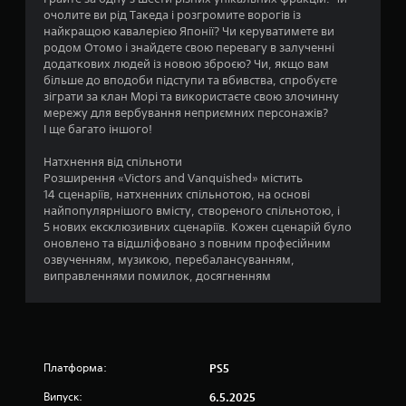
к
а
о
р
очолите ви рід Такеда і розгромите ворогів із
а
е
т
п
а
найкращою кавалерією Японії? Чи керуватимете ви
л
р
и
е
к
родом Отомо і знайдете свою перевагу в залученні
ь
у
б
в
т
додаткових людей із новою зброєю? Чи, якщо вам
н
в
н
е
и
більше до вподоби підступи та вбивства, спробуєте
і
у
а
з
в
зіграти за клан Морі та використаєте свою злочинну
і
п
н
н
у
мережу для вербування неприємних персонажів?
н
і
і
н
т
І ще багато іншого!
ф
о
д
я
р
о
б
к
Натхнення від спільноти
и
М
р
'
Розширення «Victors and Vanquished» містить
а
м
о
м
є
14 сценаріїв, натхненних спільнотою, на основі
з
ж
у
а
к
найпопулярнішого вмісту, створеного спільнотою, і
к
н
в
ц
т
5 нових ексклюзивних сценаріїв. Кожен сценарій було
а
и
і
а
и
оновлено та відшліфовано з повним професійним
в
ю
н
к
В
озвученням, музикою, перебалансуванням,
б
д
р
і
н
виправленнями помилок, досягненням
у
л
а
з
я
д
я
щ
у
к
ь
і
е
а
н
-
н
п
л
о
я
ш
о
ь
к
п
и
Платформа:
PS5
м
н
и
о
х
і
а
й
Випуск:
6.5.2025
г
к
т
і