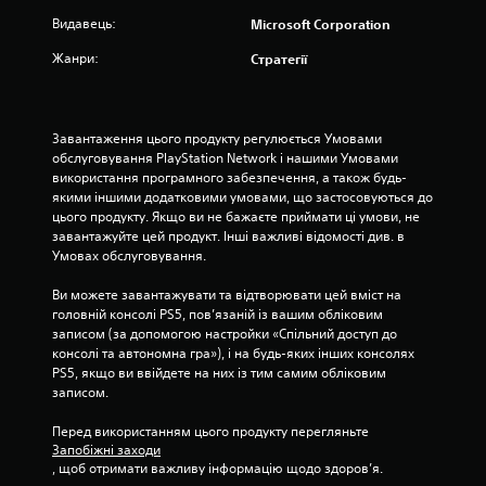
ч
р
н
н
М
Видавець:
Microsoft Corporation
а
а
і
ф
о
с
в
н
о
Жанри:
Стратегії
ж
п
ц
а
р
н
е
і
ф
м
а
р
в
о
а
г
е
в
н
ц
р
Завантаження цього продукту регулюється Умовами 
в
ї
і
і
а
обслуговування PlayStation Network і нашими Умовами 
і
х
.
я
т
використання програмного забезпечення, а також будь-
р
н
т
и
якими іншими додатковими умовами, що застосовуються до 
и
ь
а
у
цього продукту. Якщо ви не бажаєте приймати ці умови, не 
т
о
к
г
завантажуйте цей продукт. Інші важливі відомості див. в 
и
м
о
р
Умовах обслуговування.
е
у
ж
у
л
е
п
т
Ви можете завантажувати та відтворювати цей вміст на 
е
к
е
а
головній консолі PS5, пов’язаній із вашим обліковим 
м
р
р
п
записом (за допомогою настройки «Спільний доступ до 
е
а
е
е
консолі та автономна гра»), і на будь-яких інших консолях 
н
н
д
р
PS5, якщо ви ввійдете на них із тим самим обліковим 
т
н
а
е
записом.
и
о
є
х
к
м
т
о
Перед використанням цього продукту перегляньте 
е
у
ь
Запобіжні заходи
д
р
т
с
, щоб отримати важливу інформацію щодо здоров’я.
и
у
е
я