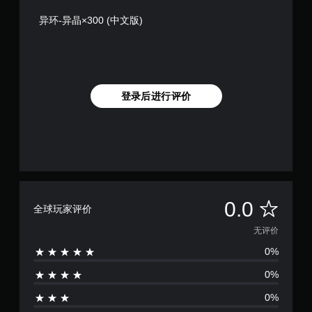
异环-异晶×300 (中文版)
登录后进行评价
无
0.0
全球玩家评价
评
无评价
0%
价
0%
0%