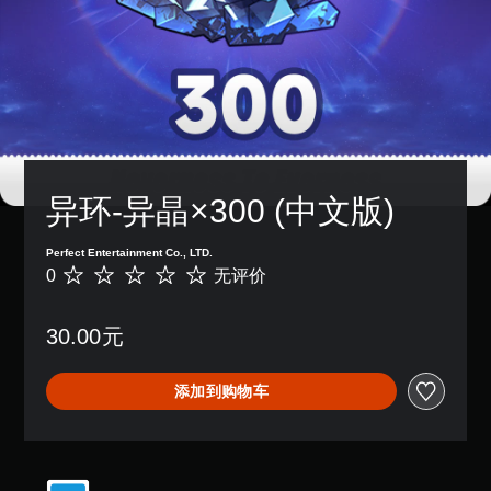
异环-异晶×300 (中文版)
Perfect Entertainment Co., LTD.
0
无评价
无
评
价
30.00元
添加到购物车