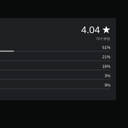
平
4.04
均
70个评价
51%
评
21%
价
16%
4
3%
9%
.
0
4
颗