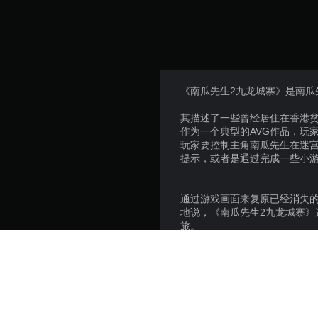
《南瓜先生2九龙城寨》是南瓜
其描述了一些曾经居住在香港
作为一个典型的AVG作品，玩
玩家要控制主角南瓜先生在迷宫
提示，或者是通过完成一些小
通过游戏画面来复原已经消失
地说，《南瓜先生2九龙城寨
旅。
无数的谜题无数的机关，无数
南瓜先生想尽办法走出九龙城
而在这一段辛苦的旅途中，玩
虽然这地方充满了肮脏和丑陋