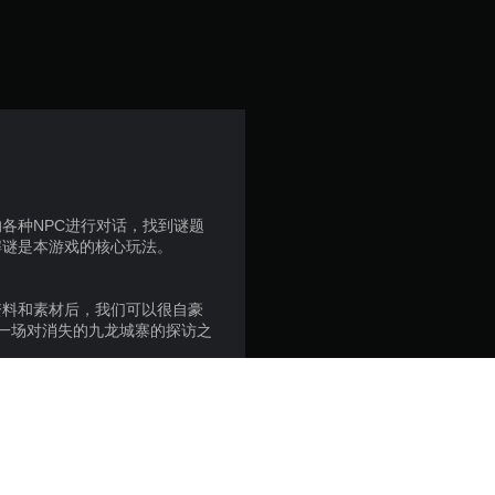
星
（
满
分
5
各种NPC进行对话，找到谜题
解谜是本游戏的核心玩法。
颗
星
资料和素材后，我们可以很自豪
一场对消失的九龙城寨的探访之
，
7
0