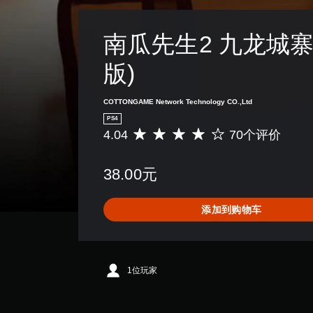
南瓜先生2 九龙城寨
版)
COTTONGAME Network Technology CO.,Ltd
PS4
4.04
70个评价
平
均
评
38.00元
价
4
.
添加到购物车
0
4
颗
星
（
1位玩家
满
分
5