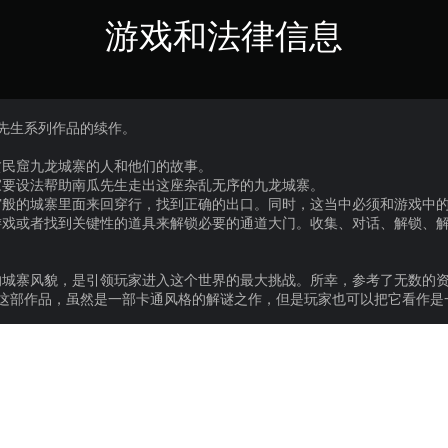
游戏和法律信息
先生系列作品的续作。
贫民窟九龙城寨的人和他们的故事。
家要设法帮助南瓜先生走出这座杂乱无序的九龙城寨。
般的城寨里面来回穿行，找到正确的出口。同时，这当中必须和游戏中的
游戏或者找到关键性的道具来解锁必要的通道大门。收集、对话、解锁、
的城寨风貌，是引领玩家进入这个世界的最大挑战。所幸，参考了无数的
》这部作品，虽然是一部卡通风格的解谜之作，但是玩家也可以把它看作是
的人和事，每个人都有自己的故事。
寨的行为，也正是当年城寨绝大多数人的所思所想。
家能逐渐意识到，
，但是居住在里面的绝大多数人都在一直向往着外面世界的光明与伟大。