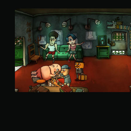
颗
星
，
7
0
个
评
价
）