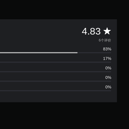
平
4.83
均
6个评价
83%
评
17%
价
0%
4
0%
0%
.
8
3
颗