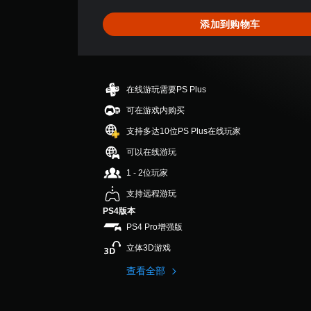
4
.
添加到购物车
8
3
颗
星
（
在线游玩需要PS Plus
满
分
可在游戏内购买
5
支持多达10位PS Plus在线玩家
颗
星
可以在线游玩
，
1 - 2位玩家
6
个
支持远程游玩
评
PS4版本
价
PS4 Pro增强版
）
立体3D游戏
查看全部