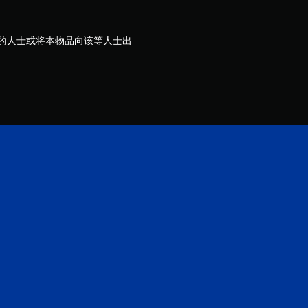
评
价
岁的人士或将本物品向该等人士出
）