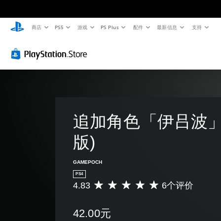
商店
PS5
游戏
PS Plus
配件
最新信息
支持
追加角色「伊吕波」
版)
GAMEPOCH
PS4
4.83
6个评价
平
均
评
42.00元
价