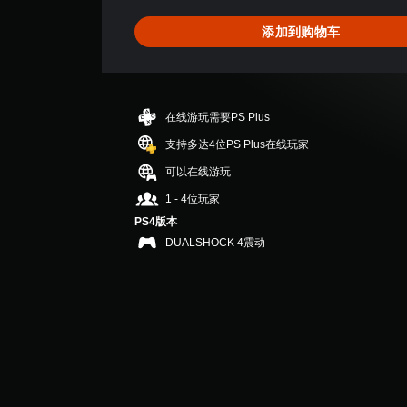
5
颗
添加到购物车
星
（
满
分
5
在线游玩需要PS Plus
颗
星
支持多达4位PS Plus在线玩家
，
可以在线游玩
2
个
1 - 4位玩家
评
PS4版本
价
DUALSHOCK 4震动
）