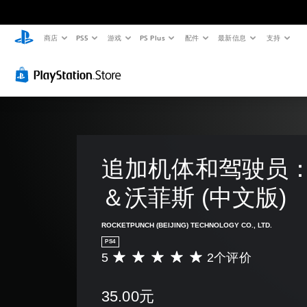
商店
PS5
游戏
PS Plus
配件
最新信息
支持
追加机体和驾驶员
＆沃菲斯 (中文版)
ROCKETPUNCH (BEIJING) TECHNOLOGY CO., LTD.
PS4
5
2个评价
平
均
评
35.00元
价