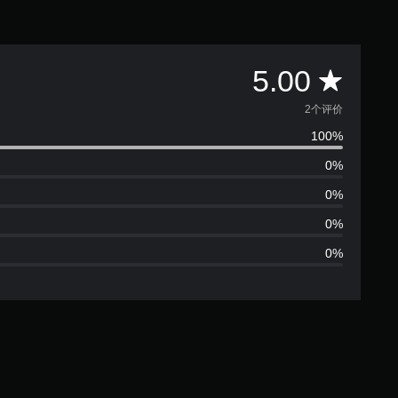
平
5.00
均
2个评价
100%
评
0%
价
0%
5
0%
0%
颗
星
（
满