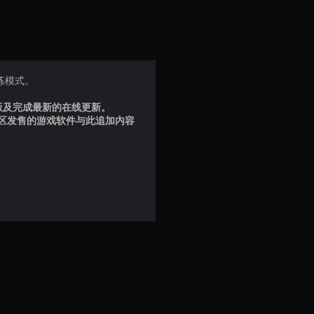
分
5
颗
练模式。
星
品版及完成最新的在线更新。
地区发售的游戏软件与此追加内容
，
2
个
评
价
）