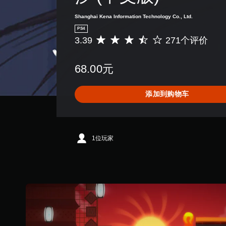
Shanghai Kena Information Technology Co., Ltd.
PS4
3.39
271个评价
平
均
评
68.00元
价
3
.
添加到购物车
3
9
颗
星
（
1位玩家
满
分
5
颗
星
，
2
7
1