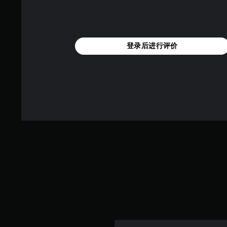
登录后进行评价