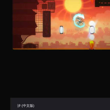
个
评
价
）
汐 (中文版)