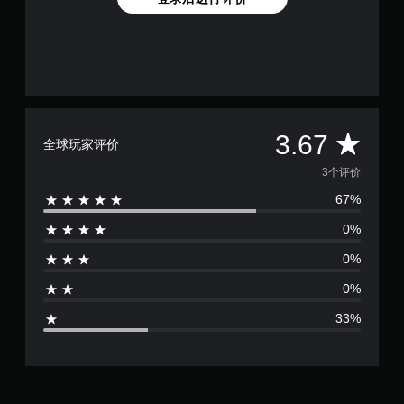
平
3.67
全球玩家评价
均
3个评价
67%
评
0%
价
0%
3
0%
.
33%
6
7