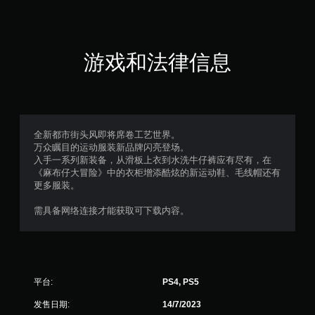
颗
星
（
游戏和法律信息
满
分
5
全新都市街头风即将席卷工艺世界。
万众瞩目的运动服装新品牌闪亮登场。
颗
入手一系列新装备，从滑板上衣到水洗牛仔裤应有尽有，在
《麻布仔大冒险》中的衣柜增添酷炫的新运动鞋、毛线帽还有
星
更多服装。
，
需具备网络连接才能获取可下载内容。
3
个
平台:
PS4, PS5
评
发售日期:
14/7/2023