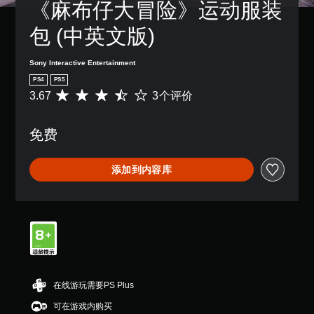
《麻布仔大冒险》运动服装
包 (中英文版)
Sony Interactive Entertainment
PS4
PS5
3.67
3个评价
平
均
评
免费
价
3
.
添加到内容库
6
7
颗
星
（
满
分
5
颗
在线游玩需要PS Plus
星
，
可在游戏内购买
3