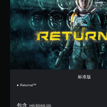
在
限
定
时
间
内
按
下
键
即
可
游
玩
游
戏
和
导
标准版
航
菜
Returnal™
单
。
无
包含
HK$568.00