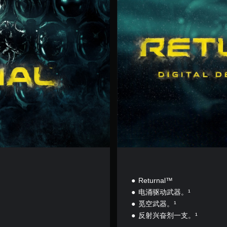
华
版
Returnal™
电涌驱动武器。¹
觅空武器。¹
反射兴奋剂一支。¹