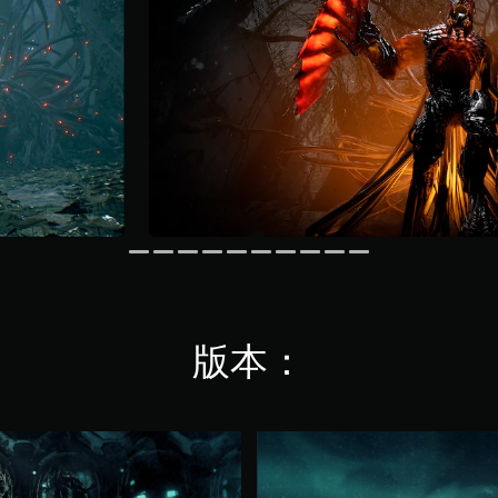
版本：
数
字
豪