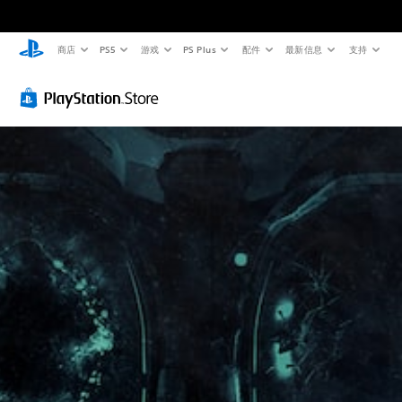
商店
PS5
游戏
PS Plus
配件
最新信息
支持
颜
音
字
控
控
色
量
幕
制
制
替
控
（
器
提
代
制
高
重
示
级
新
您
您
您
）
映
无
可
可
需
以
射
以
游
依
调
随
（
戏
赖
低
时
内
高
于
单
查
的
级
理
个
看
语
）
解
音
游
音
颜
频
戏
您
对
色
音
控
可
话
游
量
制
以
提
玩
并
。
完
供
游
将
全
完
戏
其
自
整
教
，
设
定
的
程
或
置
义
字