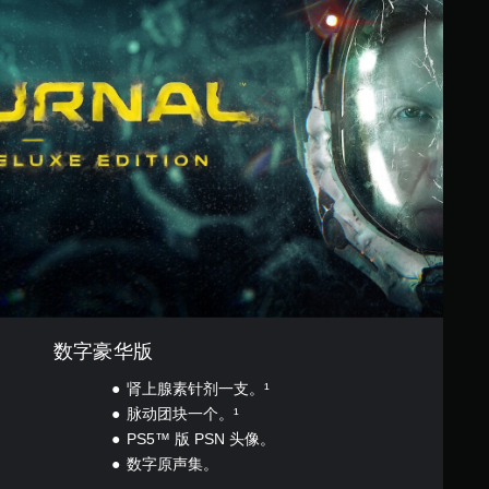
数字豪华版
肾上腺素针剂一支。¹
脉动团块一个。¹
PS5™ 版 PSN 头像。
数字原声集。