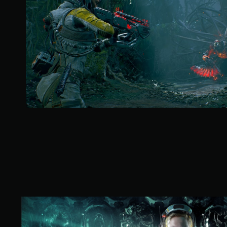
菜
单
。
无
需
快
速
按
下
键
即
可
游
玩
您
无
需
迅
标
速
准
或
版