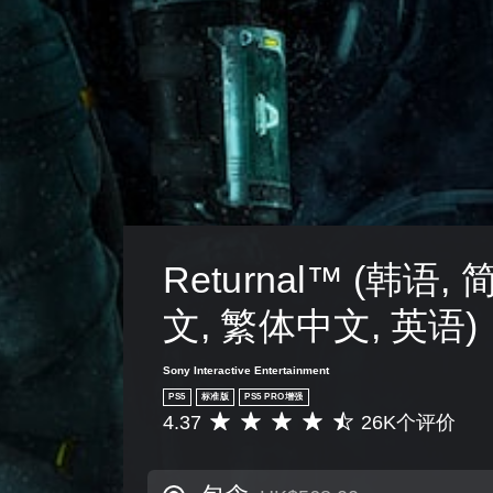
中
您
使
可
用
以
的
借
每
助
个
屏
模
幕
拟
中
操
心
作
的
杆
圆
的
点
水
游
Returnal™ (韩语,
平
玩
和
游
文, 繁体中文, 英语)
垂
戏
直
，
移
以
Sony Interactive Entertainment
动
提
PS5
标准版
PS5 PRO增强
。
高
4.37
26K个评价
平
视
均
觉
无
评
舒
需
价