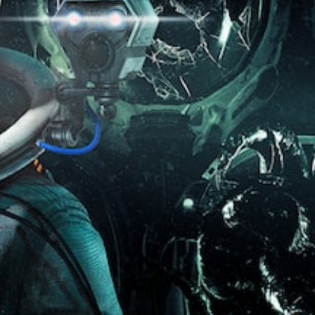
受
舒
以
保
环
适
调
大
存
绕
整
（
音
号
您
游
高
效
字
可
戏
级
。
幕
以
中
）
创
使
字
建
视
用
在
幕
手
的
可
觉
以
动
每
能
提
更
保
个
造
大
示
存
操
成
的
替
点
作
视
字
代
，
杆
觉
号
以
的
不
视
呈
便
水
适
觉
现
准
平
的
信
，
确
和
游
息
以
返
垂
戏
还
便
回
直
游
可
更
您
灵
玩
通
易
离
敏
过
过
于
开
度
程
音
阅