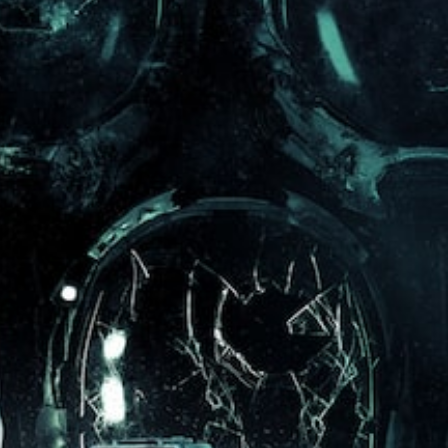
提
者
为
游
幕
示
您
静
戏
。
可
音
控
您
以
。
制
可
清
变
。
以
晰
更
随
3
重
的
时
可
D
要
字
查
调
音
的
幕
看
整
效
颜
游
字
色
操
您
戏
幕
以
作
可
游
以
更
杆
以
玩
更
易
开
过
灵
易
于
启
程
敏
于
区
音
教
度
阅
分
频
程
读
它
（
输
信
的
们
高
出
息
方
。
级
，
。
式
以
）
呈
便
视
现
手
您
享
觉
。
可
动