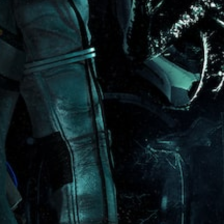
游
。
和
频
读
戏
过
方
。
的
场
式
可
位
动
或
调
置
画
控
整
。
中
制
操
，
器
无
作
震
需
动
杆
摄
呈
反
像
现
转
头
。
（
移
高
动
级
和
效
）
果
您
即
可
可
以
游
反
玩
转
，
游
并
戏
且