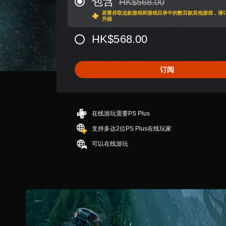
包含
适
HK$568.00
按
从原价HK$568.00折扣优惠
4
性
若要存取这款游戏和游戏目录中的数百款其他游戏，请订阅Play
住
.
。
升级
3
键
7
HK$568.00
即
颗
可
星
游
（
订阅
玩
满
分
您
5
无
颗
需
星
按
在线游玩需要PS Plus
，
住
支持多达2位PS Plus在线玩家
2
键
6
即
可以在线游玩
K
可
个
游
评
玩
价
游
）
戏
和
导
航