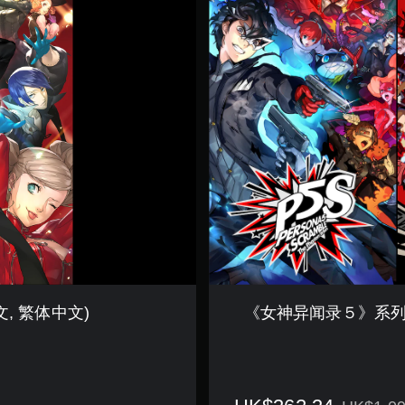
神
异
闻
录
５
》
系
列
游
戏
套
装
(
日
语
,
韩
语
, 繁体中文)
《女神异闻录５》系列 游
,
简
体
中
文