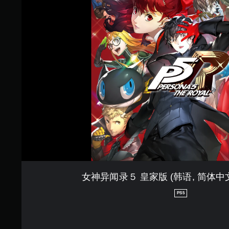
异
闻
录
５
皇
家
版
(
韩
语
,
简
体
中
文
,
繁
体
女神异闻录５ 皇家版 (韩语, 简体中文
中
文
PS5
)