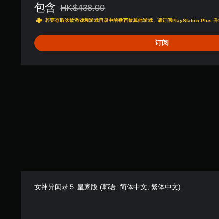
包含
HK$438.00
从原价HK$438.00折扣优惠
若要存取这款游戏和游戏目录中的数百款其他游戏，请订阅PlayStation Plus 升
订阅
女神异闻录５ 皇家版 (韩语, 简体中文, 繁体中文)