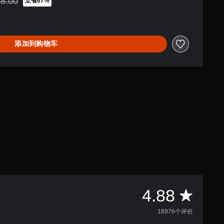
8.00
立省67%
1,098.00折扣优惠
添加到购物车
平
4.88
均
18976个评价