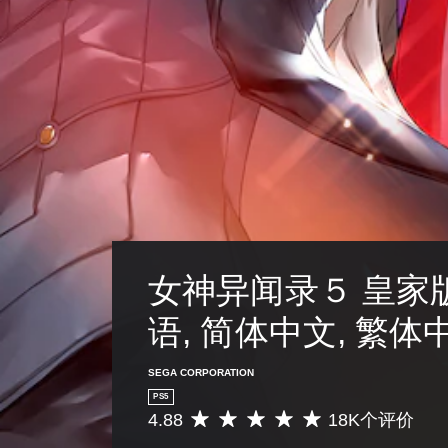
女神异闻录５ 皇家版
语, 简体中文, 繁体
SEGA CORPORATION
PS5
4.88
18K个评价
平
均