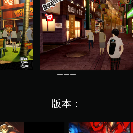
版本：
《
女