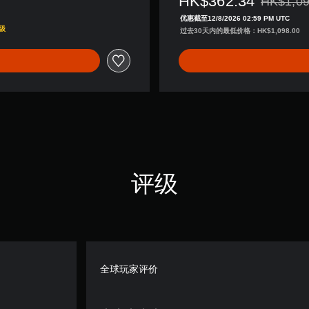
HK$362.34
HK$1,09
,
从原价HK$
繁
优惠截至12/8/2026 02:59 PM UTC
体
级
过去30天内的最低价格：HK$1,098.00
中
文
,
英
语
)
评级
全球玩家评价