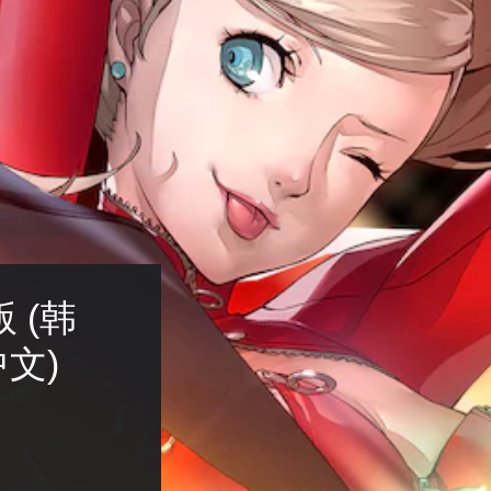
 (韩
中文)