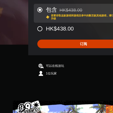
评
价
包含
HK$438.00
从原价HK$438.00折扣优惠
4
若要存取这款游戏和游戏目录中的数百款其他游戏，请订阅Play
.
升级
8
8
HK$438.00
颗
星
（
订阅
满
分
5
颗
星
可以在线游玩
，
1位玩家
1
8
K
个
评
价
）