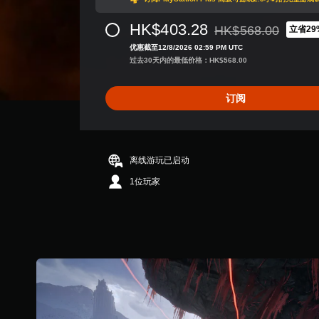
.
5
HK$403.28
7
HK$568.00
立省29
从原价HK$568.00折
颗
优惠截至12/8/2026 02:59 PM UTC
星
过去30天内的最低价格：HK$568.00
（
满
分
订阅
5
颗
星
，
离线游玩已启动
9
.
1位玩家
6
K
个
评
价
）