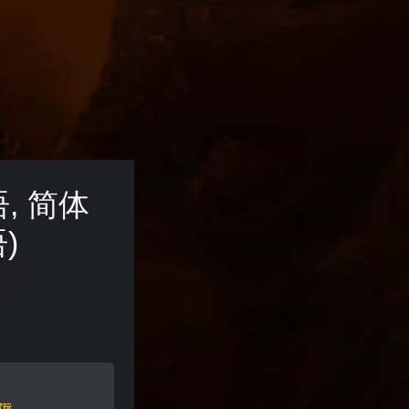
, 简体
)
试玩