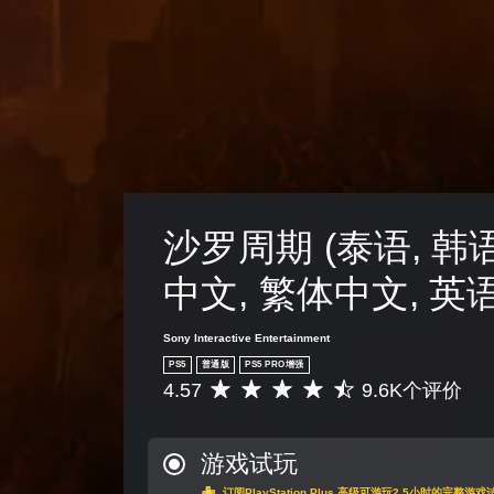
沙罗周期 (泰语, 韩语
中文, 繁体中文, 英语
Sony Interactive Entertainment
PS5
普通版
PS5 PRO增强
4.57
9.6K个评价
平
均
评
价
游戏试玩
4
订阅PlayStation Plus 高级可游玩2.5小时的完整游戏