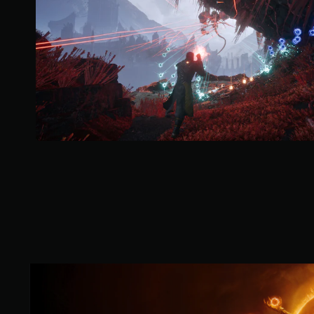
普
通
版