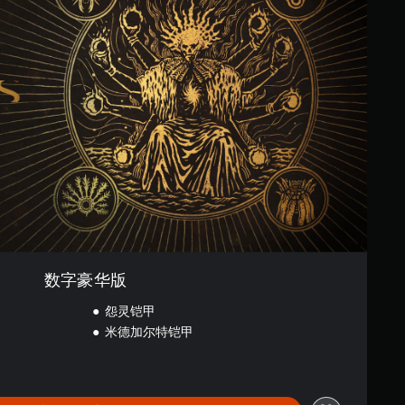
数字豪华版
怨灵铠甲
米德加尔特铠甲