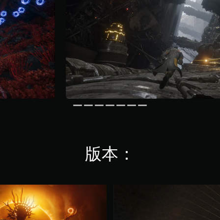
版本：
数
字
豪
华