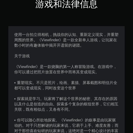
（
游戏和法律信息
满
分
5
使用一台拍立得相机，挑战你的认知、重新定义现实，并重塑
周围的世界。《Viewfinder》是一款全新单人游戏，让玩家在
颗
数小时的有趣体验中揭开开遗留的谜团。
星
关于游戏
，
《Viewfinder》是一款烧脑的第一人称冒险游戏。在游戏中，
你可以通过把照片放置在世界中而将其变成现实。
8
• 重塑现实。不只是照片，绘画、素描、屏幕截图和明信片全
0
都可以变成现实，同时改变这个世界
9
• 探索就是学习。玩家将了解这个世界的秘密、其存在的原因
以及什么是创造的自由。探索多个复杂的枢纽世界，它们相互
1
关联，既有相似点，又各有不同。
个
• 你可以随心所欲地探索。《Viewfinder》的叙事是由玩家驱
动的。对于只想解谜的玩家来说，它易于上手、难度友善；而
对于那些喜欢钻研的玩家来说，这绝对是一个精心设计的丰富