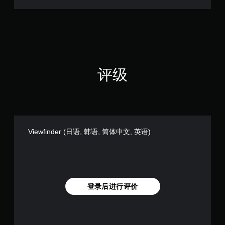
中
文
,
英
语
)
评级
Viewfinder (日语, 韩语, 简体中文, 英语)
登录后进行评价