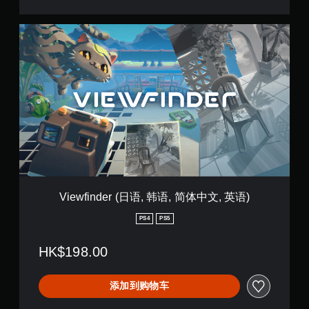
英
语
)
V
i
e
w
f
i
n
d
e
r
(
日
语
,
Viewfinder (日语, 韩语, 简体中文, 英语)
韩
语
PS4
PS5
,
简
HK$198.00
体
中
文
添加到购物车
,
英