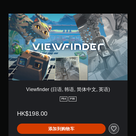
V
i
e
w
f
i
n
d
e
r
(
日
语
,
Viewfinder (日语, 韩语, 简体中文, 英语)
韩
语
PS4
PS5
,
简
HK$198.00
体
中
文
添加到购物车
,