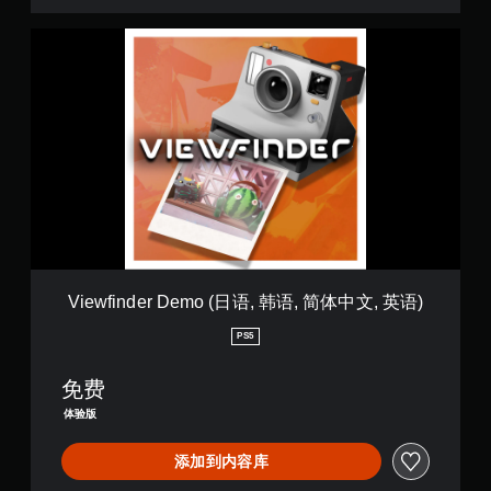
语
)
V
i
e
w
f
i
n
d
e
r
D
e
m
o
Viewfinder Demo (日语, 韩语, 简体中文, 英语)
(
日
PS5
语
,
免费
韩
语
体验版
,
简
添加到内容库
体