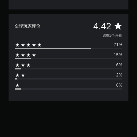
平
4.42
全球玩家评价
均
8091个评价
71%
评
15%
价
6%
4
2%
.
6%
4
2
颗
星