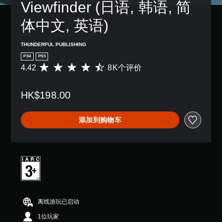
Viewfinder (日语, 韩语, 简
体中文, 英语)
THUNDERFUL PUBLISHING
PS4
PS5
4.42
8K个评价
平
均
评
HK$198.00
价
4
.
添加到购物车
4
2
颗
星
（
满
分
5
颗
离线游玩已启动
星
，
1位玩家
8