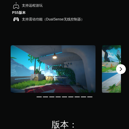
K
支持远程游玩
个
PS5版本
评
支持震动功能（DualSense无线控制器）
价
）
版本：