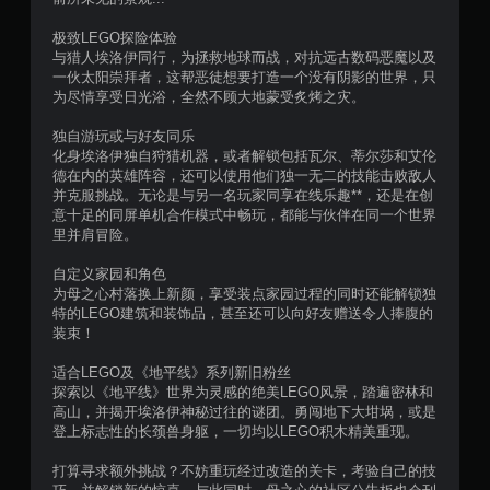
7
极致LEGO探险体验
1
与猎人埃洛伊同行，为拯救地球而战，对抗远古数码恶魔以及
一伙太阳崇拜者，这帮恶徒想要打造一个没有阴影的世界，只
3
为尽情享受日光浴，全然不顾大地蒙受炙烤之灾。
个
独自游玩或与好友同乐
化身埃洛伊独自狩猎机器，或者解锁包括瓦尔、蒂尔莎和艾伦
评
德在内的英雄阵容，还可以使用他们独一无二的技能击败敌人
并克服挑战。无论是与另一名玩家同享在线乐趣**，还是在创
价
意十足的同屏单机合作模式中畅玩，都能与伙伴在同一个世界
里并肩冒险。
）
自定义家园和角色
为母之心村落换上新颜，享受装点家园过程的同时还能解锁独
特的LEGO建筑和装饰品，甚至还可以向好友赠送令人捧腹的
装束！
适合LEGO及《地平线》系列新旧粉丝
探索以《地平线》世界为灵感的绝美LEGO风景，踏遍密林和
高山，并揭开埃洛伊神秘过往的谜团。勇闯地下大坩埚，或是
登上标志性的长颈兽身躯，一切均以LEGO积木精美重现。
打算寻求额外挑战？不妨重玩经过改造的关卡，考验自己的技