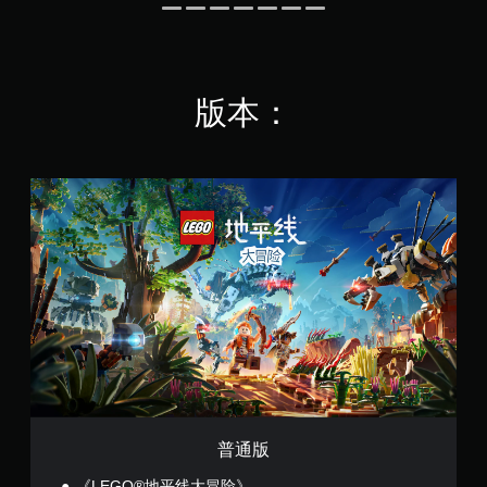
版本：
普
通
版
普通版
《LEGO®地平线大冒险》