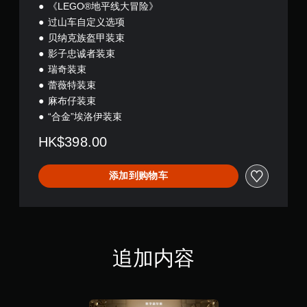
《LEGO®地平线大冒险》
过山车自定义选项
贝纳克族盔甲装束
影子忠诚者装束
瑞奇装束
蕾薇特装束
麻布仔装束
“合金”埃洛伊装束
HK$398.00
添加到购物车
追加内容