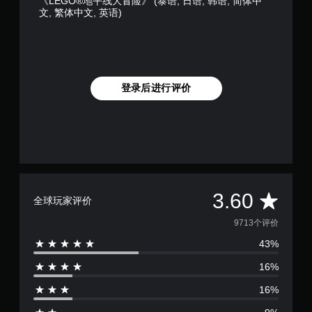
《LEGO®地平线大冒险》 (泰语, 日语, 韩语, 简体中
文, 繁体中文, 英语)
登录后进行评价
平
3.60
全球玩家评价
均
9713个评价
43%
评
16%
价
16%
3