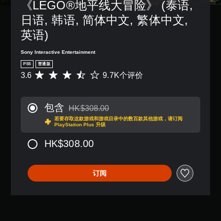
《LEGO®地平线大冒险》 (泰语, 
日语, 韩语, 简体中文, 繁体中文, 
英语)
Sony Interactive Entertainment
PS5
普通版
3.6
9.7K个评价
平
均
评
价
包含
HK$308.00
3
从原价HK$308.00折扣优惠
若要存取这款游戏和游戏目录中的数百款其他游戏，请订阅
.
PlayStation Plus 升级
6
颗
HK$308.00
星
（
满
订阅
分
5
颗
星
，
9