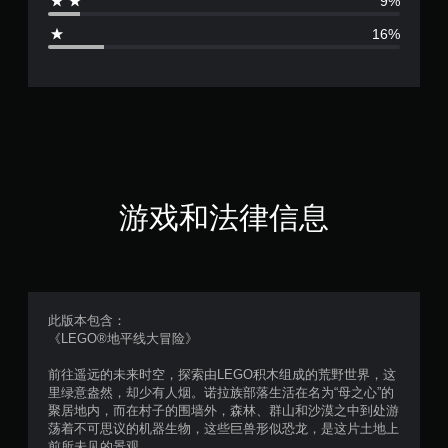
9%
.
16%
6
颗
星
（
满
游戏和法律信息
分
5
颗
此版本包含：
《LEGO®地平线大冒险》
星
前往遥远的未来时空，探索由LEGO积木组成的荒野世界，这
，
里绿意盎然，却少有人烟。诺拉族部落生活在名为“母之心”的
聚居地内，而在村子的围墙外，森林、群山和沙漠之中到处游
9
荡着不可思议的机器生物，这些巨兽形似恐龙，是这片土地上
前所未见的景观...